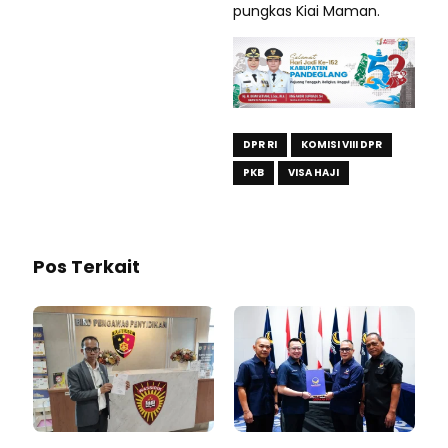
pungkas Kiai Maman.
DPR RI
KOMISI VIII DPR
PKB
VISA HAJI
Pos Terkait