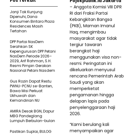
Pos Terkait
Pojokpublik.id Jakarta
– Anggota Komisi VIII DPR
Janji Tak Kunjung
RI dari Fraksi Partai
Dipenuhi, Dana
Kebangkitan Bangsa
Konsumen Bintaro Plaza
(PKB), Maman Imanul
Residences Masih
Tertahan
Haq, mengimbau
masyarakat agar tidak
DPP Partai NasDem
tergiur tawaran
Serahkan SK
berangkat haji
Kepengurusan DPP Petani
NasDem Periode 2026–
menggunakan visa non-
2029, Arif Rahman, S.H.
resmi. Peringatan ini
Resmi Pimpin Gerakan
dikeluarkan menyusul
Nasional Petani Nasdem
rencana Pemerintah Arab
Gus Rozin Dapat Restu
Saudi yang akan
PWNU-PCNU se-Banten,
memperketat
Bawa Misi Perkuat
pengamanan hingga
Ukhuwah dan
Kemandirian NU
delapan lapis pada
penyelenggaraan haji
AMIRA Desak BGN, Dapur
2026.
MBG Pandeglang
Lumpuh Berbulan-bulan
“Kami berulang kali
menyampaikan agar
Pastikan SupIai, BULOG