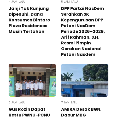
4 JAM LALU
5 JAM LALU
Janji Tak Kunjung
DPP Partai NasDem
Dipenuhi, Dana
Serahkan SK
Konsumen Bintaro
Kepengurusan DPP
Plaza Residences
Petani NasDem
Masih Tertahan
Periode 2026–2029,
Arif Rahman, S.H.
Resmi Pimpin
Gerakan Nasional
Petani Nasdem
5 JAM LALU
7 JAM LALU
Gus Rozin Dapat
AMIRA Desak BGN,
Restu PWNU-PCNU
Dapur MBG