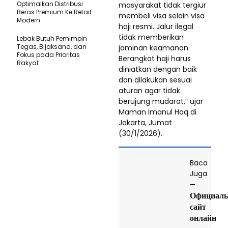
Optimalkan Distribusi
masyarakat tidak tergiur
Beras Premium Ke Retail
membeli visa selain visa
Modern
haji resmi. Jalur ilegal
tidak memberikan
Lebak Butuh Pemimpin
Tegas, Bijaksana, dan
jaminan keamanan.
Fokus pada Prioritas
Berangkat haji harus
Rakyat
diniatkan dengan baik
dan dilakukan sesuai
aturan agar tidak
berujung mudarat,” ujar
Maman Imanul Haq di
Jakarta, Jumat
(30/1/2026).
Baca
Juga
–
Официал
сайт
онлайн