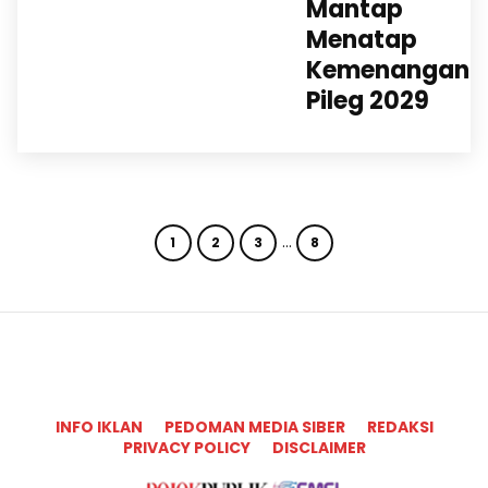
Mantap
Menatap
Kemenangan
Pileg 2029
…
1
2
3
8
INFO IKLAN
PEDOMAN MEDIA SIBER
REDAKSI
PRIVACY POLICY
DISCLAIMER