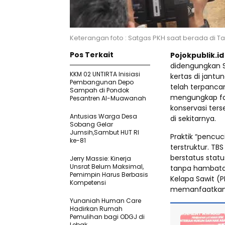
Keterangan foto : Satgas PKH saat berada di T
Pos Terkait
Pojokpublik.i
didengungkan S
KKM 02 UNTIRTA Inisiasi
kertas di jantu
Pembangunan Depo
telah terpancan
Sampah di Pondok
mengungkap fak
Pesantren Al-Muawanah
konservasi ter
Antusias Warga Desa
di sekitarnya.
Sobang Gelar
Jumsih,Sambut HUT RI
Praktik “pencuc
ke-81
terstruktur. T
berstatus stat
Jerry Massie: Kinerja
Unsrat Belum Maksimal,
tanpa hambatan.
Pemimpin Harus Berbasis
Kelapa Sawit (P
Kompetensi
memanfaatkan 
Yunaniah Human Care
Hadirkan Rumah
Pemulihan bagi ODGJ di
Lebak