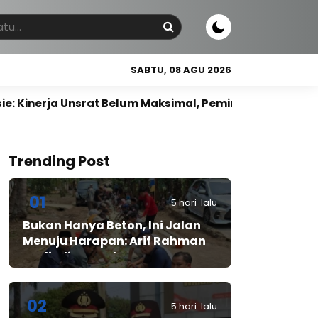
SABTU, 08 AGU 2026
at Belum Maksimal, Pemimpin Harus Berbasis Kompetens
Trending Post
01
5 hari lalu
Bukan Hanya Beton, Ini Jalan
Menuju Harapan: Arif Rahman
Hadir di Tengah Warga
Cibadak
02
5 hari lalu