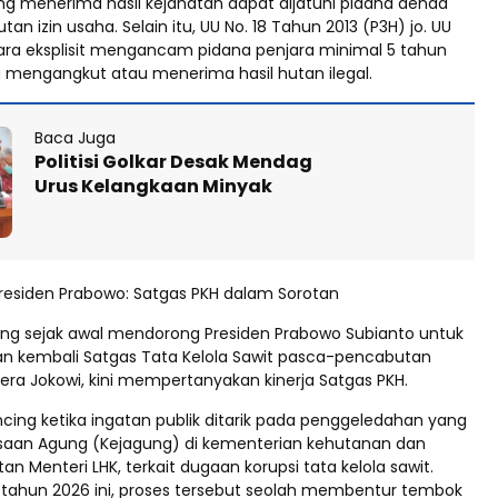
g menerima hasil kejahatan dapat dijatuhi pidana denda
an izin usaha. Selain itu, UU No. 18 Tahun 2013 (P3H) jo. UU
cara eksplisit mengancam pidana penjara minimal 5 tahun
g mengangkut atau menerima hasil hutan ilegal.
Baca Juga
Politisi Golkar Desak Mendag
Urus Kelangkaan Minyak
Presiden Prabowo: Satgas PKH dalam Sorotan
g sejak awal mendorong Presiden Prabowo Subianto untuk
 kembali Satgas Tata Kelola Sawit pasca-pencabutan
r era Jokowi, kini mempertanyakan kinerja Satgas PKH.
ncing ketika ingatan publik ditarik pada penggeledahan yang
ksaan Agung (Kejagung) di kementerian kehutanan dan
 Menteri LHK, terkait dugaan korupsi tata kelola sawit.
tahun 2026 ini, proses tersebut seolah membentur tembok