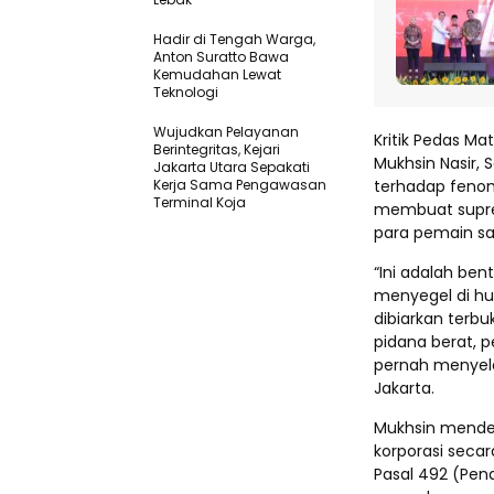
Hadir di Tengah Warga,
Anton Suratto Bawa
Kemudahan Lewat
Teknologi ​
Wujudkan Pelayanan
Kritik Pedas Ma
Berintegritas, Kejari
Mukhsin Nasir, 
Jakarta Utara Sepakati
Kerja Sama Pengawasan
terhadap fenom
Terminal Koja
membuat supre
para pemain saw
“Ini adalah be
menyegel di hul
dibiarkan terbuk
pidana berat, p
pernah menyela
Jakarta.
Mukhsin mende
korporasi secar
Pasal 492 (Pen