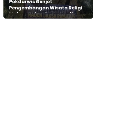
Pokdarwis Genjot
Pengembangan Wisata Religi
Makam Jaksa Pamutus di
Lebak