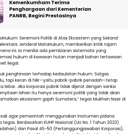
Kemenkumham Terima
Penghargaan dari Kementerian
PANRB, Begini Prestasinya
taHukum: Seremoni Politik di Atas Ekosistem yang Sekarat
Sekretaris Jenderal MataHukum, memberikan kritik tajam
ena ini. Ia menilai ada pembiaran sistematis yang
masi hukum di kawasan hutan menjadi bahan tertawaan
it ilegal.
ntuk penghinaan terhadap kedaulatan hukum. Satgas
u, tapi keran di hilir—yaitu pabrik-pabrik penadah—tetap
a lebar. Jika korporasi pabrik tidak dijerat dengan sanksi
enyitaan lahan itu hanya seremoni politik yang tidak akan
matkan ekosistem gajah Sumatera,” tegas Mukhsin Nasir di
sak agar pemerintah menggunakan instrumen pidana
a tegas. Berdasarkan KUHP Nasional (UU No. 1 Tahun 2023)
adahan) dan Pasal 45-50 (Pertanggungjawaban Korporasi),