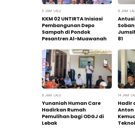
5 JAM LALU
6 JAM LA
KKM 02 UNTIRTA Inisiasi
Antus
Pembangunan Depo
Soban
Sampah di Pondok
Jumsih
Pesantren Al-Muawanah
81
8 JAM LALU
14 JAM LA
Yunaniah Human Care
Hadir 
Hadirkan Rumah
Anton
Pemulihan bagi ODGJ di
Kemud
Lebak
Teknolo