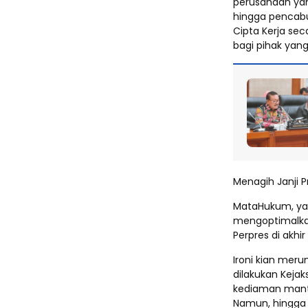
perusahaan yan
hingga pencabut
Cipta Kerja se
bagi pihak yan
Menagih Janji 
MataHukum, yan
mengoptimalkan
Perpres di akhi
Ironi kian meru
dilakukan Keja
kediaman mantan
Namun, hingga 