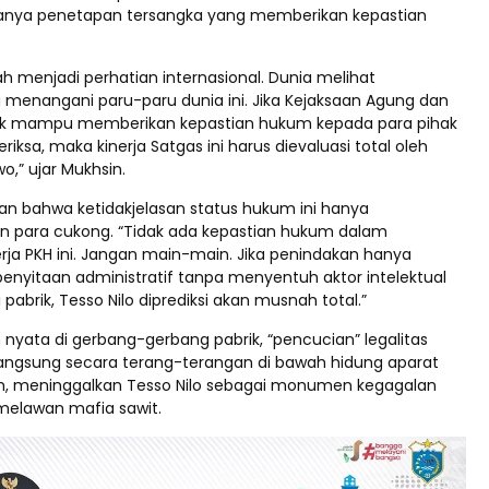
danya penetapan tersangka yang memberikan kepastian
ah menjadi perhatian internasional. Dunia melihat
 menangani paru-paru dunia ini. Jika Kejaksaan Agung dan
dak mampu memberikan kepastian hukum kepada para pihak
riksa, maka kinerja Satgas ini harus dievaluasi total oleh
o,” ujar Mukhsin.
 bahwa ketidakjelasan status hukum ini hanya
 para cukong. “Tidak ada kepastian hukum dalam
rja PKH ini. Jangan main-main. Jika penindakan hanya
penyitaan administratif tanpa menyentuh aktor intelektual
pabrik, Tesso Nilo diprediksi akan musnah total.”
nyata di gerbang-gerbang pabrik, “pencucian” legalitas
langsung secara terang-terangan di bawah hidung aparat
, meninggalkan Tesso Nilo sebagai monumen kegagalan
melawan mafia sawit.