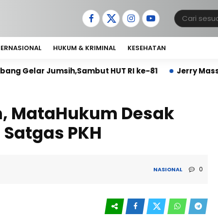
TERNASIONAL
HUKUM & KRIMINAL
KESEHATAN
h,Sambut HUT RI ke-81
Jerry Massie: Kinerja Unsr
ah, MataHukum Desak
i Satgas PKH
0
NASIONAL