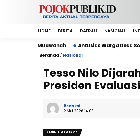
HOME
BERITA
DAERAH
NASIONAL
IN
Muawanah
Antusias Warga Desa Sobang Gelar Jumsi
Beranda
/
Nasional
Tesso Nilo Dijar
Presiden Evaluas
Redaksi
2 Mei 2026 14:03
3 MENIT MEMBACA