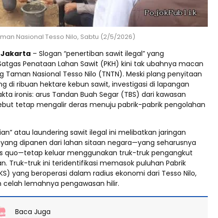
aman Nasional Tesso Nilo, Sabtu (2/5/2026)
d Jakarta
– Slogan “penertiban sawit ilegal” yang
atgas Penataan Lahan Sawit (PKH) kini tak ubahnya macan
ng Taman Nasional Tesso Nilo (TNTN). Meski plang penyitaan
g di ribuan hektare kebun sawit, investigasi di lapangan
ta ironis: arus Tandan Buah Segar (TBS) dari kawasan
sebut tetap mengalir deras menuju pabrik-pabrik pengolahan
ian” atau laundering sawit ilegal ini melibatkan jaringan
BS yang dipanen dari lahan sitaan negara—yang seharusnya
us quo—tetap keluar menggunakan truk-truk pengangkut
 Truk-truk ini teridentifikasi memasok puluhan Pabrik
KS) yang beroperasi dalam radius ekonomi dari Tesso Nilo,
celah lemahnya pengawasan hilir.
Baca Juga