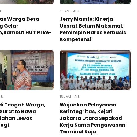
LU
8 JAM LALU
ias Warga Desa
Jerry Massie: Kinerja
g Gelar
Unsrat Belum Maksimal,
,Sambut HUT RI ke-
Pemimpin Harus Berbasis
Kompetensi
LU
15 JAM LALU
di Tengah Warga,
Wujudkan Pelayanan
 Suratto Bawa
Berintegritas, Kejari
ahan Lewat
Jakarta Utara Sepakati
gi ​
Kerja Sama Pengawasan
Terminal Koja