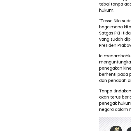
tebal tanpa a
hukum.
“Tesso Nilo sud
bagaimana kita
Satgas PKH ti
yang sudah dipe
Presiden Prabow
Ia menambahkan
menguntungkan
penegakan kine
berhenti pada 
dan penadah di 
Tanpa tindakan 
akan terus ber
penegak hukum
negara dalam 