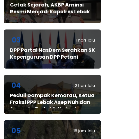
Cetak Sejarah, AKBP Arninsi
Resmi Menjadi Kapolres Lebak
Pertama Berstatus Polwan
03
1 hari lalu
DPP Partai NasDem Serahkan SK
Kepengurusan DPP Petani
NasDem Periode 2026–2029,
Arif Rahman, S.H. Resmi Pimpin
Gerakan Nasional Petani
Nasdem
04
2 hari lalu
Peduli Dampak Kemarau, Ketua
Fraksi PPP Lebak Asep Nuh dan
Anggota Fraksi Adiwinata
Kusuma Salurkan Bantuan Air
Bersih untuk Warga
Bintangresm
05
18 jam lalu