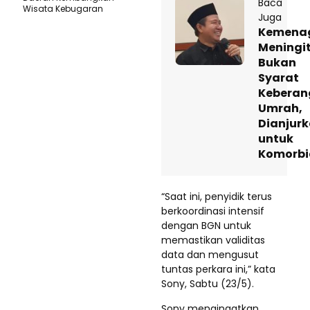
Baca
Wisata Kebugaran
Juga
Kemena
Meningit
Bukan
Syarat
Keberan
Umrah,
Dianjur
untuk
Komorbi
“Saat ini, penyidik terus
berkoordinasi intensif
dengan BGN untuk
memastikan validitas
data dan mengusut
tuntas perkara ini,” kata
Sony, Sabtu (23/5).
Sony mengingatkan