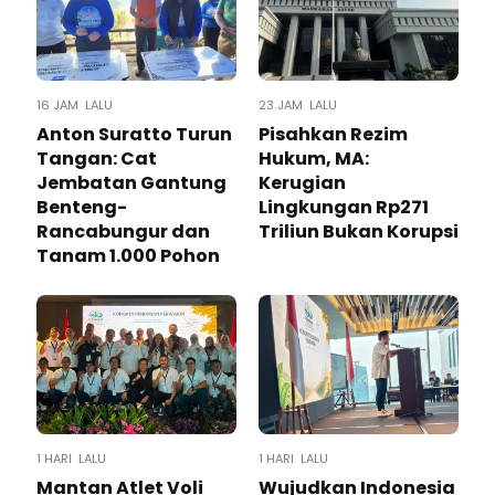
16 JAM LALU
23 JAM LALU
Anton Suratto Turun
Pisahkan Rezim
Tangan: Cat
Hukum, MA:
Jembatan Gantung
Kerugian
Benteng-
Lingkungan Rp271
Rancabungur dan
Triliun Bukan Korupsi
Tanam 1.000 Pohon
1 HARI LALU
1 HARI LALU
Mantan Atlet Voli
Wujudkan Indonesia