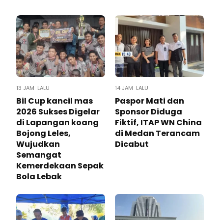
13 JAM LALU
14 JAM LALU
Bil Cup kancil mas
Paspor Mati dan
2026 Sukses Digelar
Sponsor Diduga
di Lapangan koang
Fiktif, ITAP WN China
Bojong Leles,
di Medan Terancam
Wujudkan
Dicabut
Semangat
Kemerdekaan Sepak
Bola Lebak