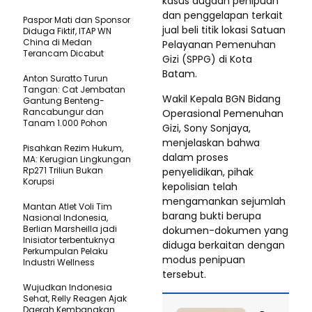
kasus dugaan penipuan
dan penggelapan terkait
Paspor Mati dan Sponsor
jual beli titik lokasi Satuan
Diduga Fiktif, ITAP WN
China di Medan
Pelayanan Pemenuhan
Terancam Dicabut
Gizi (SPPG) di Kota
Batam.
Anton Suratto Turun
Tangan: Cat Jembatan
Wakil Kepala BGN Bidang
Gantung Benteng-
Rancabungur dan
Operasional Pemenuhan
Tanam 1.000 Pohon
Gizi, Sony Sonjaya,
menjelaskan bahwa
Pisahkan Rezim Hukum,
dalam proses
MA: Kerugian Lingkungan
Rp271 Triliun Bukan
penyelidikan, pihak
Korupsi
kepolisian telah
mengamankan sejumlah
Mantan Atlet Voli Tim
barang bukti berupa
Nasional Indonesia,
Berlian Marsheilla jadi
dokumen-dokumen yang
Inisiator terbentuknya
diduga berkaitan dengan
Perkumpulan Pelaku
modus penipuan
Industri Wellness
tersebut.
Wujudkan Indonesia
Sehat, Relly Reagen Ajak
Daerah Kembangkan