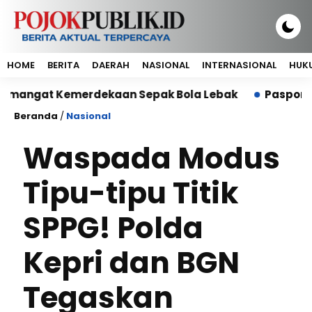
HOME
BERITA
DAERAH
NASIONAL
INTERNASIONAL
HUKU
at Kemerdekaan Sepak Bola Lebak
Paspor Mati dan 
Beranda
/
Nasional
Waspada Modus
Tipu-tipu Titik
SPPG! Polda
Kepri dan BGN
Tegaskan