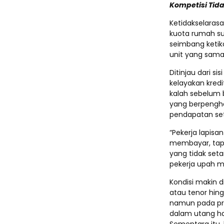
Kompetisi Tida
Ketidakselarasan
kuota rumah su
seimbang ketik
unit yang sama
Ditinjau dari s
kelayakan kredi
kalah sebelum 
yang berpengha
pendapatan set
“Pekerja lapis
membayar, tapi
yang tidak seta
pekerja upah m
Kondisi makin 
atau tenor hing
namun pada pra
dalam utang ha