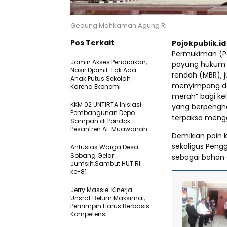
Gedung Mahkamah Agung RI
Pos Terkait
Pojokpublik.i
Permukiman (P
Jamin Akses Pendidikan,
payung hukum 
Nasir Djamil: Tak Ada
rendah (MBR), 
Anak Putus Sekolah
menyimpang dar
Karena Ekonomi
merah” bagi ke
KKM 02 UNTIRTA Inisiasi
yang berpenghas
Pembangunan Depo
terpaksa menggi
Sampah di Pondok
Pesantren Al-Muawanah
Demikian poin 
sekaligus Peng
Antusias Warga Desa
Sobang Gelar
sebagai bahan a
Jumsih,Sambut HUT RI
ke-81
Jerry Massie: Kinerja
Unsrat Belum Maksimal,
Pemimpin Harus Berbasis
Kompetensi