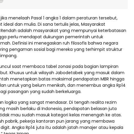
jika menelaah Pasal 1 angka 1 dalam peraturan tersebut,
 ideal dan mulia. Di sana tertulis jelas, Masyarakat
n Rendah adalah masyarakat yang mempunyai keterbatasan
ngga perlu mendapat dukungan pemerintah untuk
ah. Definisi ini menegaskan ruh filosofis bahwa negara
aring pengaman sosial bagi mereka yang terhimpit struktur
timpang.
uncul saat membaca tabel zonasi pada bagian lampiran
ebut. Khusus untuk wilayah Jabodetabek yang masuk dalam
intah menetapkan batas maksimal pendapatan MBR hingga
bulan untuk yang belum menikah, dan menembus angka Rp14
 bagi pasangan yang sudah berkeluarga.
an logika yang sangat mendasar. Di tengah realita rezim
g masih berlaku di Indonesia, pendapatan belasan juta
 tidak mau sudah masuk kategori kelas menengah ke atas.
h pabrik, pekerja kantoran pun jarang yang membawa
 digit. Angka Rp14 juta itu adalah jatah manajer atau kepala
” tegas Irman.