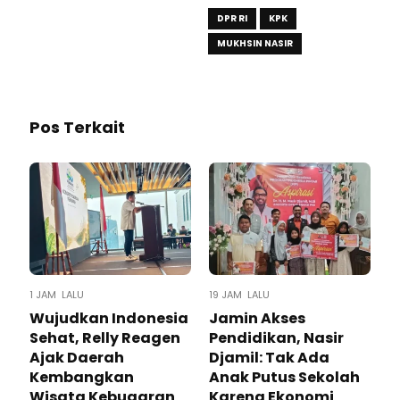
DPR RI
KPK
MUKHSIN NASIR
Pos Terkait
1 JAM LALU
19 JAM LALU
Wujudkan Indonesia
Jamin Akses
Sehat, Relly Reagen
Pendidikan, Nasir
Ajak Daerah
Djamil: Tak Ada
Kembangkan
Anak Putus Sekolah
Wisata Kebugaran
Karena Ekonomi