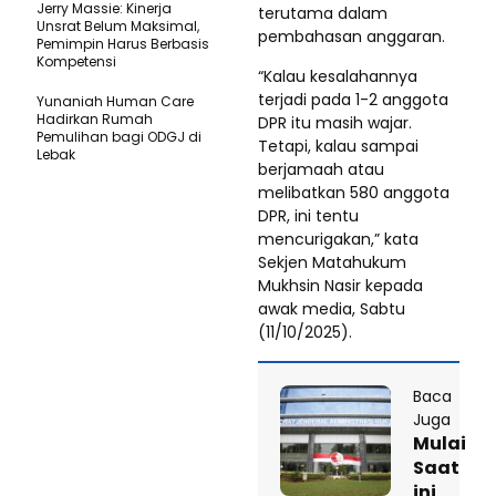
Jerry Massie: Kinerja
terutama dalam
Unsrat Belum Maksimal,
pembahasan anggaran.
Pemimpin Harus Berbasis
Kompetensi
“Kalau kesalahannya
terjadi pada 1-2 anggota
Yunaniah Human Care
Hadirkan Rumah
DPR itu masih wajar.
Pemulihan bagi ODGJ di
Tetapi, kalau sampai
Lebak
berjamaah atau
melibatkan 580 anggota
DPR, ini tentu
mencurigakan,” kata
Sekjen Matahukum
Mukhsin Nasir kepada
awak media, Sabtu
(11/10/2025).
Baca
Juga
Mulai
Saat
ini