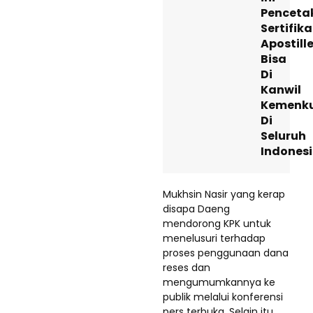
Penceta
Sertifika
Apostill
Bisa
Di
Kanwil
Kemenk
Di
Seluruh
Indones
Mukhsin Nasir yang kerap
disapa Daeng
mendorong KPK untuk
menelusuri terhadap
proses penggunaan dana
reses dan
mengumumkannya ke
publik melalui konferensi
pers terbuka. Selain itu,