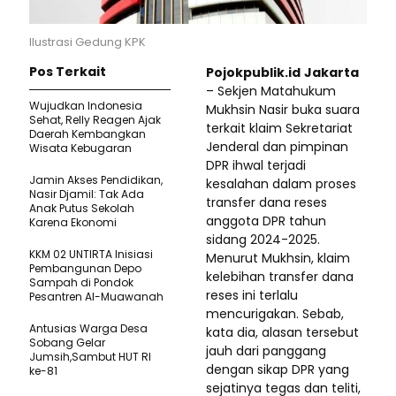
Ilustrasi Gedung KPK
Pos Terkait
Pojokpublik.id
Jakarta
– Sekjen Matahukum
Wujudkan Indonesia
Mukhsin Nasir buka suara
Sehat, Relly Reagen Ajak
terkait klaim Sekretariat
Daerah Kembangkan
Jenderal dan pimpinan
Wisata Kebugaran
DPR ihwal terjadi
Jamin Akses Pendidikan,
kesalahan dalam proses
Nasir Djamil: Tak Ada
transfer dana reses
Anak Putus Sekolah
anggota DPR tahun
Karena Ekonomi
sidang 2024-2025.
KKM 02 UNTIRTA Inisiasi
Menurut Mukhsin, klaim
Pembangunan Depo
kelebihan transfer dana
Sampah di Pondok
reses ini terlalu
Pesantren Al-Muawanah
mencurigakan. Sebab,
Antusias Warga Desa
kata dia, alasan tersebut
Sobang Gelar
jauh dari panggang
Jumsih,Sambut HUT RI
dengan sikap DPR yang
ke-81
sejatinya tegas dan teliti,