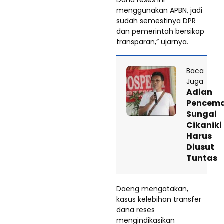
menggunakan APBN, jadi
sudah semestinya DPR
dan pemerintah bersikap
transparan,” ujarnya.
Baca
Juga
Adian
Pencem
Sungai
Cikaniki
Harus
Diusut
Tuntas
Daeng mengatakan,
kasus kelebihan transfer
dana reses
mengindikasikan