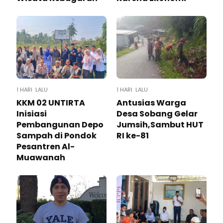
1 HARI LALU
1 HARI LALU
KKM 02 UNTIRTA
Antusias Warga
Inisiasi
Desa Sobang Gelar
Pembangunan Depo
Jumsih,Sambut HUT
Sampah di Pondok
RI ke-81
Pesantren Al-
Muawanah