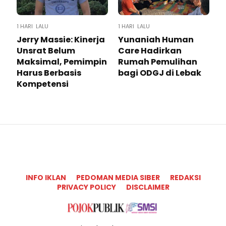
1 HARI LALU
1 HARI LALU
Jerry Massie: Kinerja
Yunaniah Human
Unsrat Belum
Care Hadirkan
Maksimal, Pemimpin
Rumah Pemulihan
Harus Berbasis
bagi ODGJ di Lebak
Kompetensi
INFO IKLAN
PEDOMAN MEDIA SIBER
REDAKSI
PRIVACY POLICY
DISCLAIMER