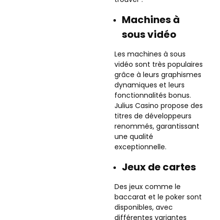
Machines à
sous vidéo
Les machines à sous
vidéo sont très populaires
grâce à leurs graphismes
dynamiques et leurs
fonctionnalités bonus.
Julius Casino propose des
titres de développeurs
renommés, garantissant
une qualité
exceptionnelle.
Jeux de cartes
Des jeux comme le
baccarat et le poker sont
disponibles, avec
différentes variantes