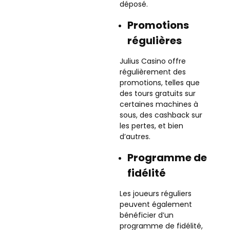
déposé.
Promotions
régulières
Julius Casino offre
régulièrement des
promotions, telles que
des tours gratuits sur
certaines machines à
sous, des cashback sur
les pertes, et bien
d’autres.
Programme de
fidélité
Les joueurs réguliers
peuvent également
bénéficier d’un
programme de fidélité,