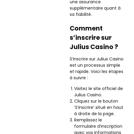
une assurance
supplémentaire quant à
sa fiabilité.
Comment
s’inscrire sur
Julius Casino ?
S’inscrire sur Julius Casino
est un processus simple
et rapide. Voici les étapes
à suivre :
Visitez le site officiel de
Julius Casino.
Cliquez sur le bouton
‘S’inscrire’ situé en haut
à droite de la page.
Remplissez le
formulaire d’inscription
avec vos informations