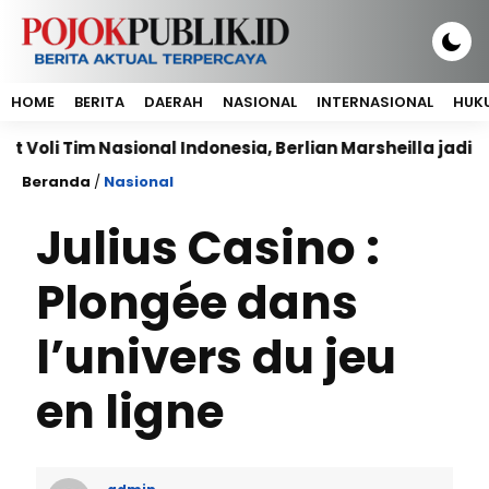
HOME
BERITA
DAERAH
NASIONAL
INTERNASIONAL
HUKU
asional Indonesia, Berlian Marsheilla jadi Inisiator te
Beranda
/
Nasional
Julius Casino :
Plongée dans
l’univers du jeu
en ligne