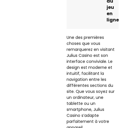
du
jeu
en
ligne
Une des premières
choses que vous
remarquerez en visitant
Julius Casino est son
interface conviviale. Le
design est moderne et
intuitif, facilitant la
navigation entre les
différentes sections du
site. Que vous soyez sur
un ordinateur, une
tablette ou un
smartphone, Julius
Casino s’adapte
parfaitement à votre
appareil.