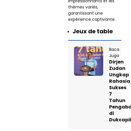
impressionnants et les
thèmes variés,
garantissant une
expérience captivante.
Jeux de table
Baca
Juga
Dirjen
Zudan
Ungkap
Rahasia
Sukses
7
Tahun
Pengabd
di
Dukcapi