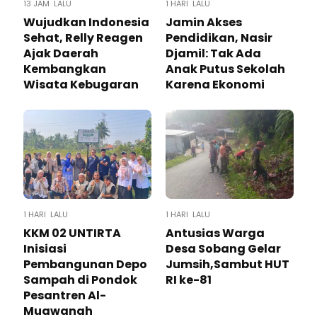
13 JAM LALU
1 HARI LALU
Wujudkan Indonesia
Jamin Akses
Sehat, Relly Reagen
Pendidikan, Nasir
Ajak Daerah
Djamil: Tak Ada
Kembangkan
Anak Putus Sekolah
Wisata Kebugaran
Karena Ekonomi
1 HARI LALU
1 HARI LALU
KKM 02 UNTIRTA
Antusias Warga
Inisiasi
Desa Sobang Gelar
Pembangunan Depo
Jumsih,Sambut HUT
Sampah di Pondok
RI ke-81
Pesantren Al-
Muawanah