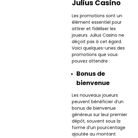
Julius Casino
Les promotions sont un
élément essentiel pour
attirer et fidéliser les
joueurs. Julius Casino ne
déçoit pas à cet égard.
Voici quelques-unes des
promotions que vous
pouvez attendre :
Bonus de
bienvenue
Les nouveaux joueurs
peuvent bénéficier d’un
bonus de bienvenue
généreux sur leur premier
dépôt, souvent sous la
forme d’un pourcentage
ajoutée au montant