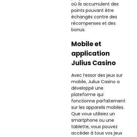
où ils accumulent des
points pouvant être
échangés contre des
récompenses et des
bonus.
Mobile et
application
Julius Casino
Avec l’essor des jeux sur
mobile, Julius Casino a
développé une
plateforme qui
fonctionne parfaitement
sur les appareils mobiles.
Que vous utilisiez un
smartphone ou une
tablette, vous pouvez
accéder à tous vos jeux