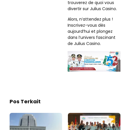
trouverez de quoi vous
divertir sur Julius Casino.
Alors, n’attendez plus !
Inscrivez-vous dès
aujourd’hui et plongez
dans l’univers fascinant
de Julius Casino.
Pos Terkait