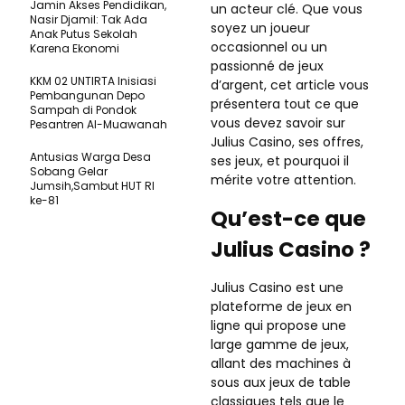
Jamin Akses Pendidikan,
un acteur clé. Que vous
Nasir Djamil: Tak Ada
soyez un joueur
Anak Putus Sekolah
occasionnel ou un
Karena Ekonomi
passionné de jeux
KKM 02 UNTIRTA Inisiasi
d’argent, cet article vous
Pembangunan Depo
présentera tout ce que
Sampah di Pondok
vous devez savoir sur
Pesantren Al-Muawanah
Julius Casino, ses offres,
Antusias Warga Desa
ses jeux, et pourquoi il
Sobang Gelar
mérite votre attention.
Jumsih,Sambut HUT RI
ke-81
Qu’est-ce que
Julius Casino ?
Julius Casino est une
plateforme de jeux en
ligne qui propose une
large gamme de jeux,
allant des machines à
sous aux jeux de table
classiques tels que le