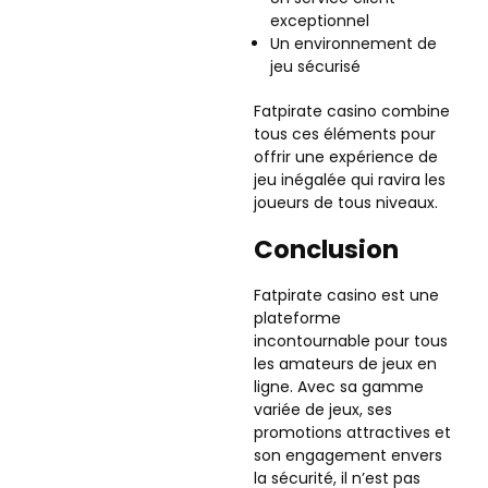
exceptionnel
Un environnement de
jeu sécurisé
Fatpirate casino combine
tous ces éléments pour
offrir une expérience de
jeu inégalée qui ravira les
joueurs de tous niveaux.
Conclusion
Fatpirate casino est une
plateforme
incontournable pour tous
les amateurs de jeux en
ligne. Avec sa gamme
variée de jeux, ses
promotions attractives et
son engagement envers
la sécurité, il n’est pas