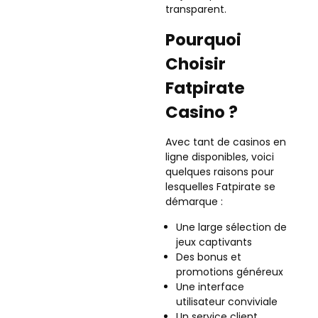
transparent.
Pourquoi
Choisir
Fatpirate
Casino ?
Avec tant de casinos en
ligne disponibles, voici
quelques raisons pour
lesquelles Fatpirate se
démarque :
Une large sélection de
jeux captivants
Des bonus et
promotions généreux
Une interface
utilisateur conviviale
Un service client