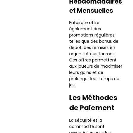
Hebdomadaires
et Mensuelles
Fatpirate offre
également des
promotions régulières,
telles que des bonus de
dépôt, des remises en
argent et des tournois.
Ces offres permettent
aux joueurs de maximiser
leurs gains et de
prolonger leur temps de
jeu.
Les Méthodes
de Paiement
La sécurité et la
commodité sont
essentielles pour les