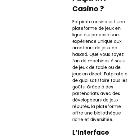
Casino ?
Fatpirate casino est une
plateforme de jeux en
ligne qui propose une
expérience unique aux
amateurs de jeux de
hasard. Que vous soyez
fan de machines à sous,
de jeux de table ou de
jeux en direct, Fatpirate a
de quoi satisfaire tous les
goûts. Grâce à des
partenariats avec des
développeurs de jeux
réputés, la plateforme
offre une bibliothèque
riche et diversifiée.
L’Interface