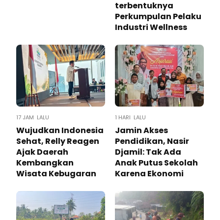
terbentuknya
Perkumpulan Pelaku
Industri Wellness
17 JAM LALU
1 HARI LALU
Wujudkan Indonesia
Jamin Akses
Sehat, Relly Reagen
Pendidikan, Nasir
Ajak Daerah
Djamil: Tak Ada
Kembangkan
Anak Putus Sekolah
Wisata Kebugaran
Karena Ekonomi