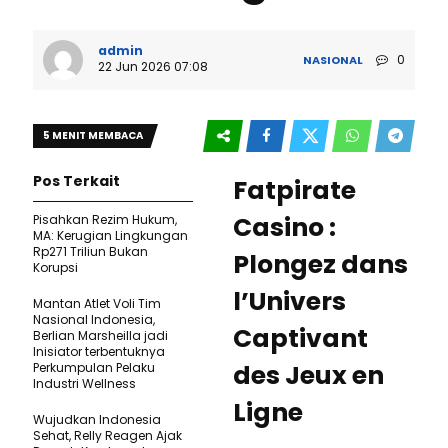
admin
0
NASIONAL
22 Jun 2026 07:08
5 MENIT MEMBACA
Pos Terkait
Fatpirate
Casino :
Pisahkan Rezim Hukum,
MA: Kerugian Lingkungan
Rp271 Triliun Bukan
Plongez dans
Korupsi
l’Univers
Mantan Atlet Voli Tim
Nasional Indonesia,
Captivant
Berlian Marsheilla jadi
Inisiator terbentuknya
des Jeux en
Perkumpulan Pelaku
Industri Wellness
Ligne
Wujudkan Indonesia
Sehat, Relly Reagen Ajak