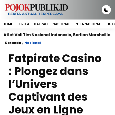
HOME
BERITA
DAERAH
NASIONAL
INTERNASIONAL
HUKU
 Tim Nasional Indonesia, Berlian Marsheilla jadi Inisia
Beranda
/
Nasional
Fatpirate Casino
: Plongez dans
l’Univers
Captivant des
Jeux en Ligne