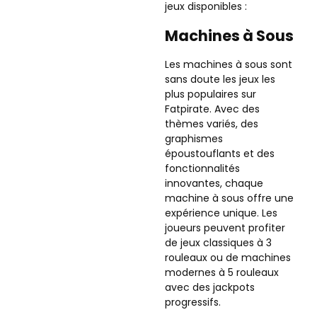
jeux disponibles :
Machines à Sous
Les machines à sous sont
sans doute les jeux les
plus populaires sur
Fatpirate. Avec des
thèmes variés, des
graphismes
époustouflants et des
fonctionnalités
innovantes, chaque
machine à sous offre une
expérience unique. Les
joueurs peuvent profiter
de jeux classiques à 3
rouleaux ou de machines
modernes à 5 rouleaux
avec des jackpots
progressifs.