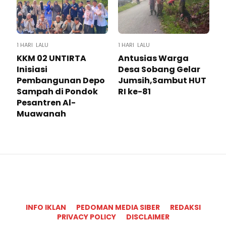
1 HARI LALU
1 HARI LALU
KKM 02 UNTIRTA
Antusias Warga
Inisiasi
Desa Sobang Gelar
Pembangunan Depo
Jumsih,Sambut HUT
Sampah di Pondok
RI ke-81
Pesantren Al-
Muawanah
INFO IKLAN
PEDOMAN MEDIA SIBER
REDAKSI
PRIVACY POLICY
DISCLAIMER