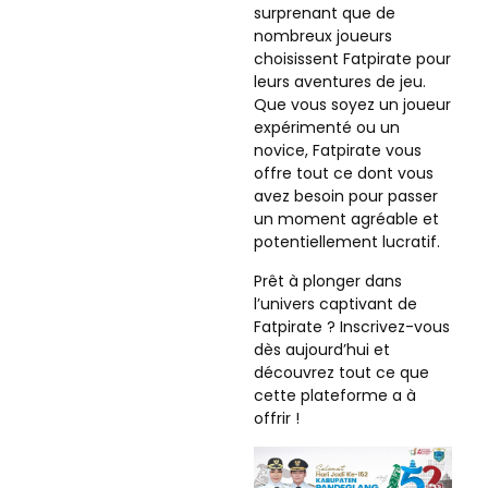
surprenant que de
nombreux joueurs
choisissent Fatpirate pour
leurs aventures de jeu.
Que vous soyez un joueur
expérimenté ou un
novice, Fatpirate vous
offre tout ce dont vous
avez besoin pour passer
un moment agréable et
potentiellement lucratif.
Prêt à plonger dans
l’univers captivant de
Fatpirate ? Inscrivez-vous
dès aujourd’hui et
découvrez tout ce que
cette plateforme a à
offrir !