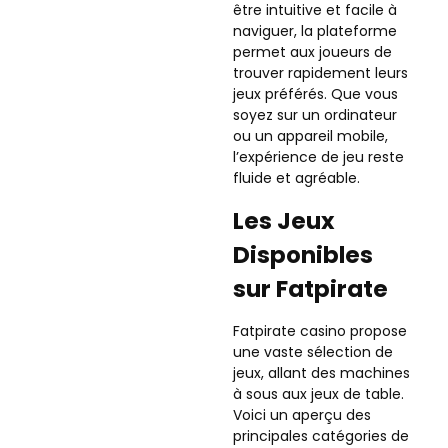
être intuitive et facile à
naviguer, la plateforme
permet aux joueurs de
trouver rapidement leurs
jeux préférés. Que vous
soyez sur un ordinateur
ou un appareil mobile,
l’expérience de jeu reste
fluide et agréable.
Les Jeux
Disponibles
sur Fatpirate
Fatpirate casino propose
une vaste sélection de
jeux, allant des machines
à sous aux jeux de table.
Voici un aperçu des
principales catégories de