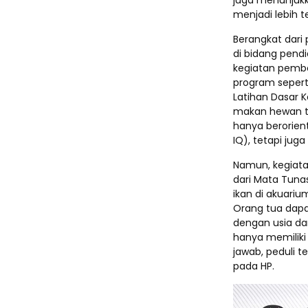
juga menunjuk
menjadi lebih t
Berangkat dari
di bidang pend
kegiatan pembe
program sepert
Latihan Dasar 
makan hewan ter
hanya berorient
IQ), tetapi ju
Namun, kegiat
dari Mata Tuna
ikan di akuariu
Orang tua dapa
dengan usia da
hanya memiliki 
jawab, peduli 
pada HP.