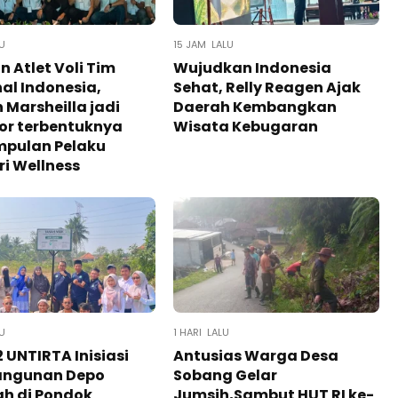
U
15 JAM LALU
 Atlet Voli Tim
Wujudkan Indonesia
al Indonesia,
Sehat, Relly Reagen Ajak
n Marsheilla jadi
Daerah Kembangkan
tor terbentuknya
Wisata Kebugaran
mpulan Pelaku
ri Wellness
LU
1 HARI LALU
 UNTIRTA Inisiasi
Antusias Warga Desa
ngunan Depo
Sobang Gelar
h di Pondok
Jumsih,Sambut HUT RI ke-