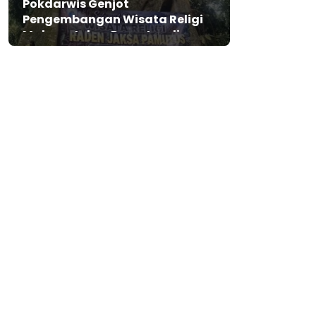
Pokdarwis Genjot
Pengembangan Wisata Religi
Makam Jaksa Pamutus di
Lebak