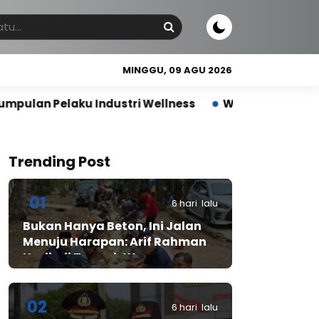
MINGGU, 09 AGU 2026
ndustri Wellness
Wujudkan Indonesia Sehat, Relly
Trending Post
01
6 hari lalu
Bukan Hanya Beton, Ini Jalan
Menuju Harapan: Arif Rahman
Hadir di Tengah Warga
Cibadak
02
6 hari lalu