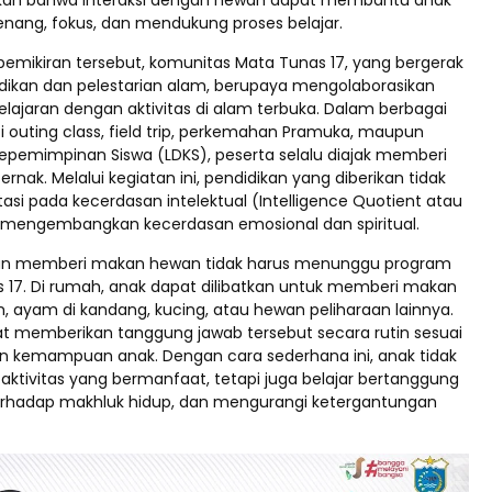
kan bahwa interaksi dengan hewan dapat membantu anak
enang, fokus, dan mendukung proses belajar.
 pemikiran tersebut, komunitas Mata Tunas 17, yang bergerak
idikan dan pelestarian alam, berupaya mengolaborasikan
lajaran dengan aktivitas di alam terbuka. Dalam berbagai
i outing class, field trip, perkemahan Pramuka, maupun
Kepemimpinan Siswa (LDKS), peserta selalu diajak memberi
nak. Melalui kegiatan ini, pendidikan yang diberikan tidak
asi pada kecerdasan intelektual (Intelligence Quotient atau
ga mengembangkan kecerdasan emosional dan spiritual.
an memberi makan hewan tidak harus menunggu program
s 17. Di rumah, anak dapat dilibatkan untuk memberi makan
m, ayam di kandang, kucing, atau hewan peliharaan lainnya.
t memberikan tanggung jawab tersebut secara rutin sesuai
n kemampuan anak. Dengan cara sederhana ini, anak tidak
aktivitas yang bermanfaat, tetapi juga belajar bertanggung
terhadap makhluk hidup, dan mengurangi ketergantungan