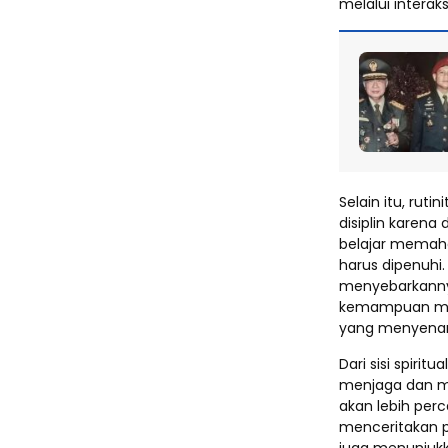
melalui intera
Selain itu, ru
disiplin karena
belajar memaha
harus dipenuh
menyebarkannya
kemampuan moto
yang menyena
Dari sisi spir
menjaga dan me
akan lebih perc
menceritakan p