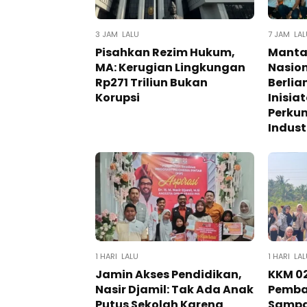
3 JAM LALU
7 JAM LAL
Pisahkan Rezim Hukum,
Mantan
MA: Kerugian Lingkungan
Nasion
Rp271 Triliun Bukan
Berlia
Korupsi
Inisia
Perku
Indust
1 HARI LALU
1 HARI LA
Jamin Akses Pendidikan,
KKM 02
Nasir Djamil: Tak Ada Anak
Pemba
Putus Sekolah Karena
Sampa