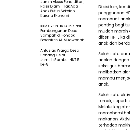
Jamin Akses Pendidikan,
Nasir Djamil: Tak Ada
Di sisi lain, k
Anak Putus Sekolah
penggunaan HP 
Karena Ekonomi
membuat anak 
penting bagi t
KKM 02 UNTIRTA Inisiasi
Pembangunan Depo
mudah marah at
Sampah di Pondok
diberi HP. Jika
Pesantren Al-Muawanah
anak dan berd
Antusias Warga Desa
Salah satu car
Sobang Gelar
adalah dengan 
Jumsih,Sambut HUT RI
ke-81
sekaligus berm
melibatkan ala
mampu menjadi 
anak.
Salah satu akt
ternak, seperti
Melalui kegiata
memahami bah
makanan. Aktiv
terhadap makhl