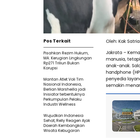
Pos Terkait
Oleh: Kak Satria
Jakrata – Kema
Pisahkan Rezim Hukum,
MA: Kerugian Lingkungan
manusia, tetap
Rp271 Triliun Bukan
anak-anak. Sa
Korupsi
handphone (HP)
penyedia layan
Mantan Atlet Voli Tim
Nasional Indonesia,
semakin menar
Berlian Marsheilla jadi
Inisiator terbentuknya
Perkumpulan Pelaku
Industri Wellness
Wujudkan Indonesia
Sehat, Relly Reagen Ajak
Daerah Kembangkan
Wisata Kebugaran