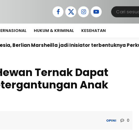
TERNASIONAL
HUKUM & KRIMINAL
KESEHATAN
heilla jadi Inisiator terbentuknya Perkumpulan Pelaku I
ewan Ternak Dapat
etergantungan Anak
0
OPINI