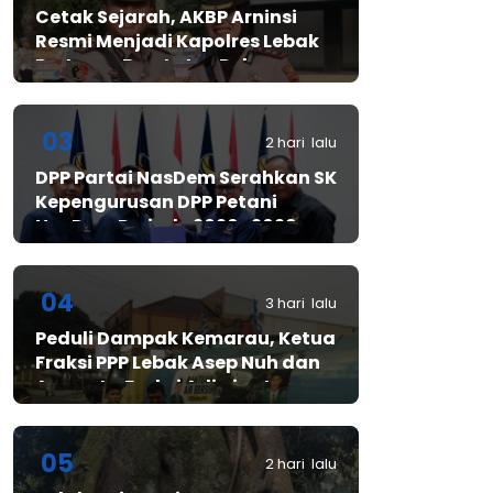
Cetak Sejarah, AKBP Arninsi
Resmi Menjadi Kapolres Lebak
Pertama Berstatus Polwan
03
2 hari lalu
DPP Partai NasDem Serahkan SK
Kepengurusan DPP Petani
NasDem Periode 2026–2029,
Arif Rahman, S.H. Resmi Pimpin
Gerakan Nasional Petani
Nasdem
04
3 hari lalu
Peduli Dampak Kemarau, Ketua
Fraksi PPP Lebak Asep Nuh dan
Anggota Fraksi Adiwinata
Kusuma Salurkan Bantuan Air
Bersih untuk Warga
Bintangresm
05
2 hari lalu