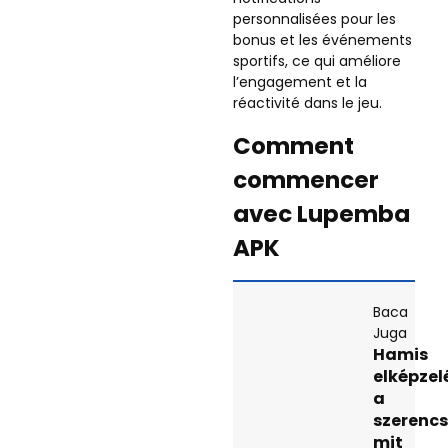
personnalisées pour les
bonus et les événements
sportifs, ce qui améliore
l’engagement et la
réactivité dans le jeu.
Comment
commencer
avec Lupemba
APK
Baca
Juga
Hamis
elképzel
a
szerencs
mit