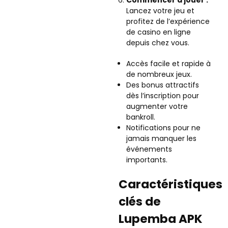
Commencer à jouer :
Lancez votre jeu et
profitez de l’expérience
de casino en ligne
depuis chez vous.
Accès facile et rapide à
de nombreux jeux.
Des bonus attractifs
dès l’inscription pour
augmenter votre
bankroll.
Notifications pour ne
jamais manquer les
événements
importants.
Caractéristiques
clés de
Lupemba APK