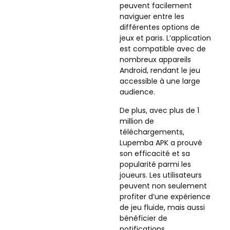
peuvent facilement
naviguer entre les
différentes options de
jeux et paris. L’application
est compatible avec de
nombreux appareils
Android, rendant le jeu
accessible à une large
audience.
De plus, avec plus de 1
million de
téléchargements,
Lupemba APK a prouvé
son efficacité et sa
popularité parmi les
joueurs. Les utilisateurs
peuvent non seulement
profiter d’une expérience
de jeu fluide, mais aussi
bénéficier de
notifications