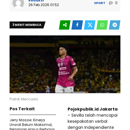
Redaksi
0
SPORT
26 Feb 2026 01:52
3 MENIT MEMBACA
Patrik Mercado
Pos Terkait
Pojokpublik.id Jakarta
– Sevilla telah mencapai
Jerry Massie: Kinerja
kesepakatan verbal
Unsrat Belum Maksimal,
dengan Independiente
Pemimpin Harus Berbasis