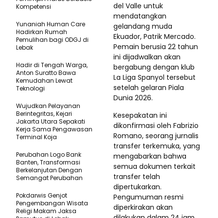
del Valle untuk
Kompetensi
mendatangkan
Yunaniah Human Care
gelandang muda
Hadirkan Rumah
Ekuador, Patrik Mercado.
Pemulihan bagi ODGJ di
Pemain berusia 22 tahun
Lebak
ini dijadwalkan akan
Hadir di Tengah Warga,
bergabung dengan klub
Anton Suratto Bawa
La Liga Spanyol tersebut
Kemudahan Lewat
setelah gelaran Piala
Teknologi ​
Dunia 2026.
Wujudkan Pelayanan
Berintegritas, Kejari
Kesepakatan ini
Jakarta Utara Sepakati
dikonfirmasi oleh Fabrizio
Kerja Sama Pengawasan
Romano, seorang jurnalis
Terminal Koja
transfer terkemuka, yang
Perubahan Logo Bank
mengabarkan bahwa
Banten, Transformasi
semua dokumen terkait
Berkelanjutan Dengan
transfer telah
Semangat Perubahan
dipertukarkan.
Pokdarwis Genjot
Pengumuman resmi
Pengembangan Wisata
diperkirakan akan
Religi Makam Jaksa
dilakukan dalam 24 jam