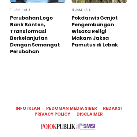
11 JAM LALU
11 JAM LALU
Perubahan Logo
Pokdarwis Genjot
Bank Banten,
Pengembangan
Transformasi
Wisata Religi
Berkelanjutan
Makam Jaksa
Dengan Semangat
Pamutus di Lebak
Perubahan
INFO IKLAN
PEDOMAN MEDIA SIBER
REDAKSI
PRIVACY POLICY
DISCLAIMER