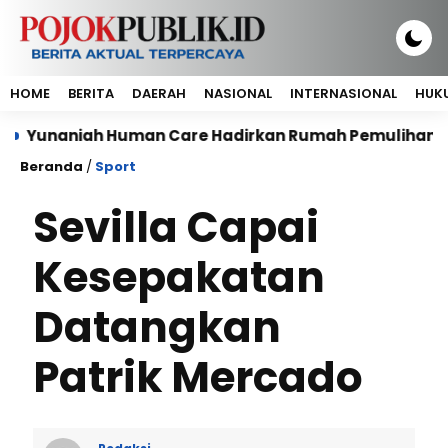
HOME
BERITA
DAERAH
NASIONAL
INTERNASIONAL
HUKU
iah Human Care Hadirkan Rumah Pemulihan bagi ODGJ 
Beranda
/
Sport
Sevilla Capai
Kesepakatan
Datangkan
Patrik Mercado