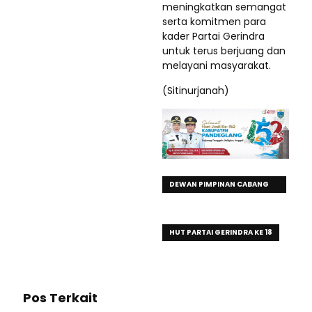
meningkatkan semangat
serta komitmen para
kader Partai Gerindra
untuk terus berjuang dan
melayani masyarakat.
(Sitinurjanah)
DEWAN PIMPINAN CABANG
(DPC) PARTAI GERINDRA
KABUPATEN TANGERANG
HUT PARTAI GERINDRA KE 18
Pos Terkait