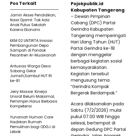
Pos Terkait
Pojokpublik.id
Kabupaten Tangerang
Jamin Akses Pendidikan,
– Dewan Pimpinan
Nasir Djamil: Tak Ada
Cabang (DPC) Partai
Anak Putus Sekolah
Gerindra Kabupaten
Karena Ekonomi
Tangerang memperingati
KKM 02 UNTIRTA Inisiasi
Hari Ulang Tahun (HUT)
Pembangunan Depo
Partai Gerindra ke-18
Sampah di Pondok
dengan menggelar
Pesantren Al-Muawanah
berbagai kegiatan sosial
Antusias Warga Desa
kemasyarakatan.
Sobang Gelar
Kegiatan tersebut
Jumsih,Sambut HUT RI
mengusung tema
ke-81
“Gerindra Kompak
Jerry Massie: Kinerja
Bergerak Berdampak.”
Unsrat Belum Maksimal,
Pemimpin Harus Berbasis
Acara dilaksanakan pada
Kompetensi
Sabtu (7/2/2026) mulai
pukul 07.00 WIB hingga
Yunaniah Human Care
Hadirkan Rumah
selesai, bertempat di
Pemulihan bagi ODGJ di
depan Gedung DPC Partai
Lebak
Gerindra, Jalan Anggrek