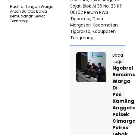
Sejati Blok AI 36 No. 23 RT
Hadir di Tengah Warga,
Anton Suratto Bawa
06/02 Perum PWS
Kemudahan Lewat
Tigaraksa, Desa
Teknologi ​
Margasari, Kecamatan
Tigaraksa, Kabupaten
Tangerang.
Baca
Juga
Ngobrol
Bersam
Warga
Di
Pos
Kamling
Anggot
Polsek
Cimarg
Polres
Lebak