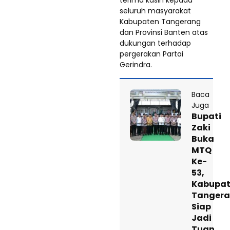
terima kasih kepada
seluruh masyarakat
Kabupaten Tangerang
dan Provinsi Banten atas
dukungan terhadap
pergerakan Partai
Gerindra.
Baca
Juga
Bupati
Zaki
Buka
MTQ
Ke-
53,
Kabupa
Tanger
Siap
Jadi
Tuan