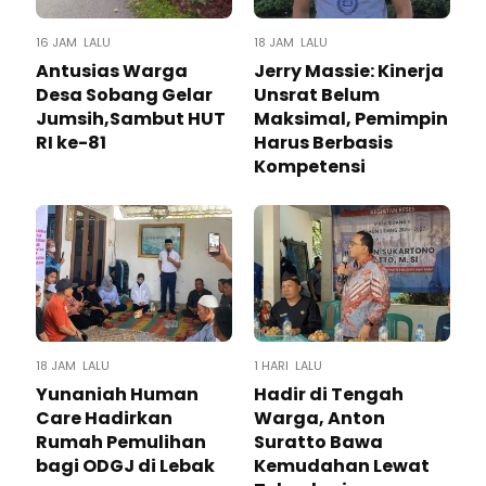
16 JAM LALU
18 JAM LALU
Antusias Warga
Jerry Massie: Kinerja
Desa Sobang Gelar
Unsrat Belum
Jumsih,Sambut HUT
Maksimal, Pemimpin
RI ke-81
Harus Berbasis
Kompetensi
18 JAM LALU
1 HARI LALU
Yunaniah Human
Hadir di Tengah
Care Hadirkan
Warga, Anton
Rumah Pemulihan
Suratto Bawa
bagi ODGJ di Lebak
Kemudahan Lewat