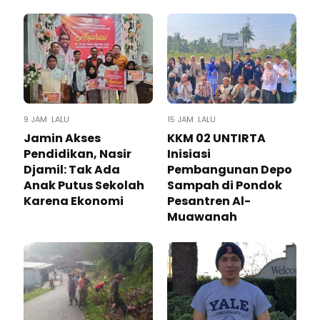
9 JAM LALU
15 JAM LALU
Jamin Akses
KKM 02 UNTIRTA
Pendidikan, Nasir
Inisiasi
Djamil: Tak Ada
Pembangunan Depo
Anak Putus Sekolah
Sampah di Pondok
Karena Ekonomi
Pesantren Al-
Muawanah