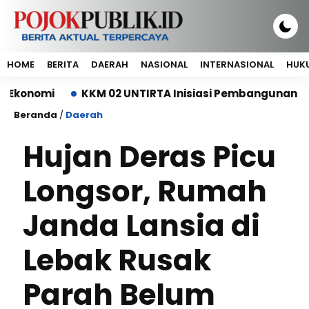
HOME
BERITA
DAERAH
NASIONAL
INTERNASIONAL
HUKU
mi
KKM 02 UNTIRTA Inisiasi Pembangunan Depo Sa
Beranda
/
Daerah
Hujan Deras Picu
Longsor, Rumah
Janda Lansia di
Lebak Rusak
Parah Belum