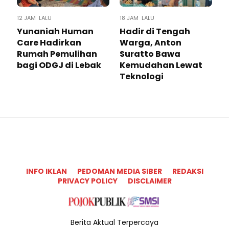
12 JAM LALU
18 JAM LALU
Yunaniah Human
Hadir di Tengah
Care Hadirkan
Warga, Anton
Rumah Pemulihan
Suratto Bawa
bagi ODGJ di Lebak
Kemudahan Lewat
Teknologi ​
INFO IKLAN
PEDOMAN MEDIA SIBER
REDAKSI
PRIVACY POLICY
DISCLAIMER
Berita Aktual Terpercaya