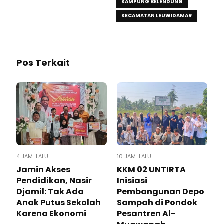
KAMPUNG BELENDUNG
KECAMATAN LEUWIDAMAR
Pos Terkait
4 JAM LALU
10 JAM LALU
Jamin Akses
KKM 02 UNTIRTA
Pendidikan, Nasir
Inisiasi
Djamil: Tak Ada
Pembangunan Depo
Anak Putus Sekolah
Sampah di Pondok
Karena Ekonomi
Pesantren Al-