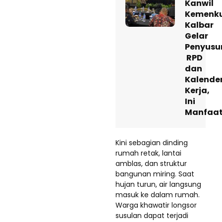
Kanwil
Kemenk
Kalbar
Gelar
Penyusu
RPD
dan
Kalende
Kerja,
Ini
Manfaa
Kini sebagian dinding
rumah retak, lantai
amblas, dan struktur
bangunan miring. Saat
hujan turun, air langsung
masuk ke dalam rumah.
Warga khawatir longsor
susulan dapat terjadi