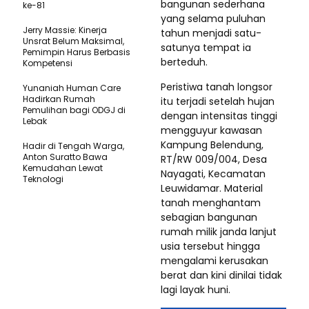
bangunan sederhana
ke-81
yang selama puluhan
Jerry Massie: Kinerja
tahun menjadi satu-
Unsrat Belum Maksimal,
satunya tempat ia
Pemimpin Harus Berbasis
berteduh.
Kompetensi
Peristiwa tanah longsor
Yunaniah Human Care
Hadirkan Rumah
itu terjadi setelah hujan
Pemulihan bagi ODGJ di
dengan intensitas tinggi
Lebak
mengguyur kawasan
Kampung Belendung,
Hadir di Tengah Warga,
Anton Suratto Bawa
RT/RW 009/004, Desa
Kemudahan Lewat
Nayagati, Kecamatan
Teknologi ​
Leuwidamar. Material
tanah menghantam
sebagian bangunan
rumah milik janda lanjut
usia tersebut hingga
mengalami kerusakan
berat dan kini dinilai tidak
lagi layak huni.