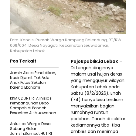
Foto: Kondisi Rumah Warga Kampung Belendung, RT/RW
009/004, Desa Nayagati, Kecamatan Leuwidamar,
Kabupaten Lebak.
Pos Terkait
Pojokpublik.id Lebak
–
Di tengah dinginnya
Jamin Akses Pendidikan,
malam usai hujan deras
Nasir Djamil: Tak Ada
yang mengguyur wilayah
Anak Putus Sekolah
Kabupaten Lebak pada
Karena Ekonomi
Sabtu (8/2/2026), Enah
KKM 02 UNTIRTA Inisiasi
(74) hanya bisa terdiam
Pembangunan Depo
menyaksikan bagian
Sampah di Pondok
rumahnya runtuh
Pesantren Al-Muawanah
perlahan. Tanah di sekitar
Antusias Warga Desa
kediamannya tiba-tiba
Sobang Gelar
ambles dan menimpa
Jumsih,Sambut HUT RI