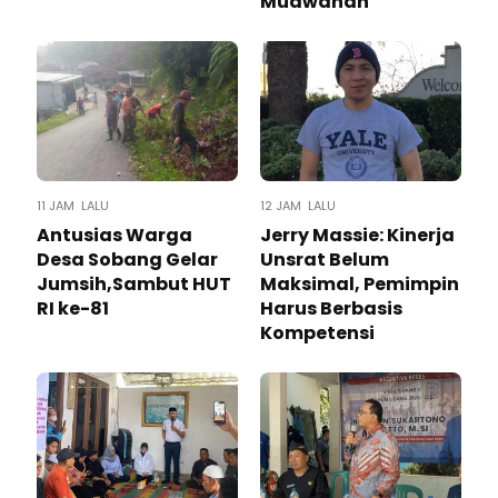
Muawanah
11 JAM LALU
12 JAM LALU
Antusias Warga
Jerry Massie: Kinerja
Desa Sobang Gelar
Unsrat Belum
Jumsih,Sambut HUT
Maksimal, Pemimpin
RI ke-81
Harus Berbasis
Kompetensi