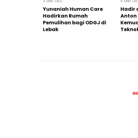
3 JAM LALU
9 JAM LA
Yunaniah Human Care
Hadir 
Hadirkan Rumah
Anton
Pemulihan bagi ODGJ di
Kemud
Lebak
Teknolo
IN