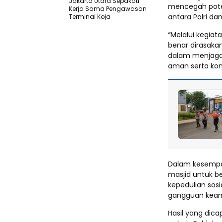
Jakarta Utara Sepakati
mencegah pote
Kerja Sama Pengawasan
antara Polri d
Terminal Koja
“Melalui kegiat
benar dirasaka
dalam menjaga
aman serta kond
Dalam kesempa
masjid untuk 
kepedulian sosi
gangguan keama
Hasil yang dica