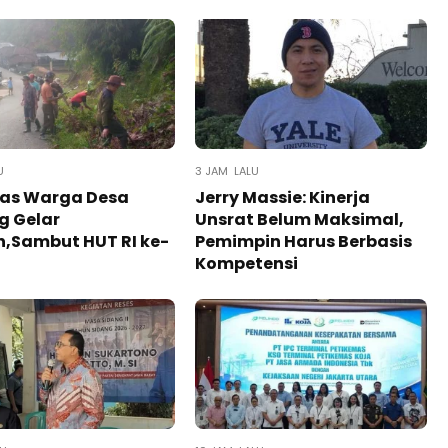
U
3 JAM LALU
ias Warga Desa
Jerry Massie: Kinerja
g Gelar
Unsrat Belum Maksimal,
,Sambut HUT RI ke-
Pemimpin Harus Berbasis
Kompetensi