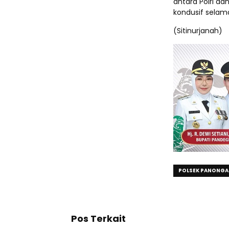
antara Polri d
kondusif selam
(Sitinurjanah)
POLSEK PANONGA
Pos Terkait