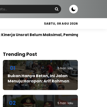
SABTU, 08 AGU 2026
srat Belum Maksimal, Pemimpin Harus Berbasis Kompete
Trending Post
01
5 hari lalu
Bukan Hanya Beton, Ini Jalan
Menuju Harapan: Arif Rahman
Hadir di Tengah Warga
Cibadak
02
5 hari lalu