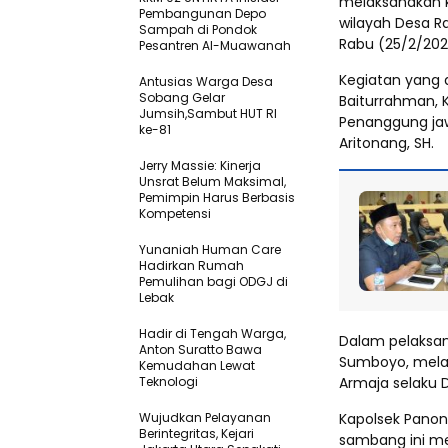
melaksanakan k
Pembangunan Depo
wilayah Desa R
Sampah di Pondok
Rabu (25/2/202
Pesantren Al-Muawanah
Kegiatan yang d
Antusias Warga Desa
Sobang Gelar
Baiturrahman, 
Jumsih,Sambut HUT RI
Penanggung jaw
ke-81
Aritonang, SH.
Jerry Massie: Kinerja
Unsrat Belum Maksimal,
Pemimpin Harus Berbasis
Kompetensi
Yunaniah Human Care
Hadirkan Rumah
Pemulihan bagi ODGJ di
Lebak
Hadir di Tengah Warga,
Dalam pelaksan
Anton Suratto Bawa
Sumboyo, melak
Kemudahan Lewat
Teknologi ​
Armaja selaku 
Wujudkan Pelayanan
Kapolsek Panon
Berintegritas, Kejari
sambang ini me