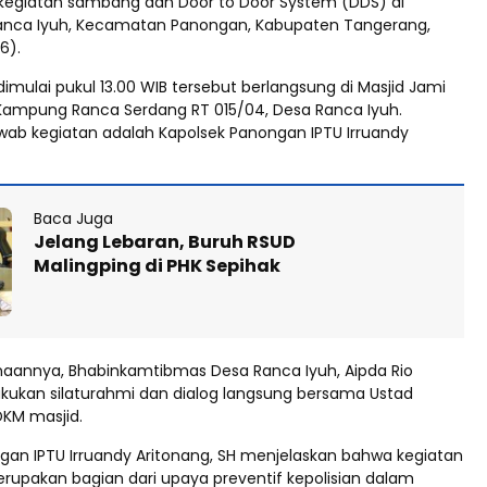
egiatan sambang dan Door to Door System (DDS) di
anca Iyuh, Kecamatan Panongan, Kabupaten Tangerang,
6).
imulai pukul 13.00 WIB tersebut berlangsung di Masjid Jami
Kampung Ranca Serdang RT 015/04, Desa Ranca Iyuh.
ab kegiatan adalah Kapolsek Panongan IPTU Irruandy
Baca Juga
Jelang Lebaran, Buruh RSUD
Malingping di PHK Sepihak
aannya, Bhabinkamtibmas Desa Ranca Iyuh, Aipda Rio
ukan silaturahmi dan dialog langsung bersama Ustad
DKM masjid.
gan IPTU Irruandy Aritonang, SH menjelaskan bahwa kegiatan
rupakan bagian dari upaya preventif kepolisian dalam