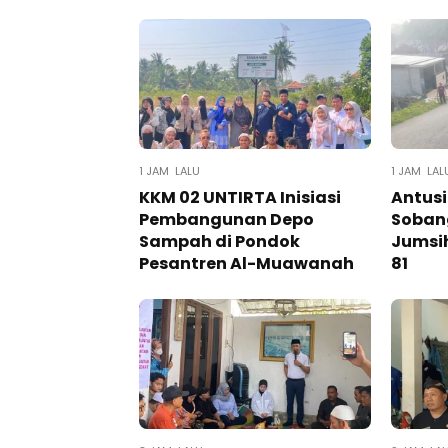
1 JAM LALU
1 JAM LAL
KKM 02 UNTIRTA Inisiasi
Antus
Pembangunan Depo
Soban
Sampah di Pondok
Jumsih
Pesantren Al-Muawanah
81