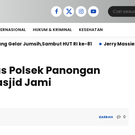
TERNASIONAL
HUKUM & KRIMINAL
KESEHATAN
sih,Sambut HUT RI ke-81
Jerry Massie: Kinerja Un
s Polsek Panongan
sjid Jami
0
DAERAH