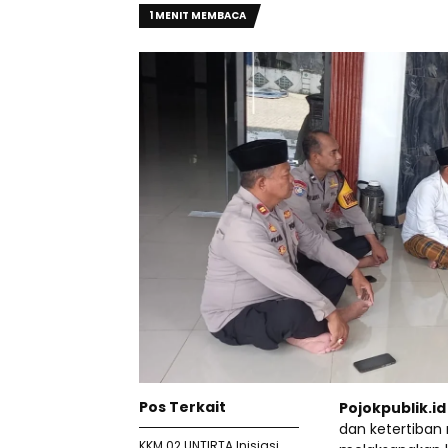
1 MENIT MEMBACA
Pos Terkait
Pojokpublik.i
dan ketertiban
KKM 02 UNTIRTA Inisiasi