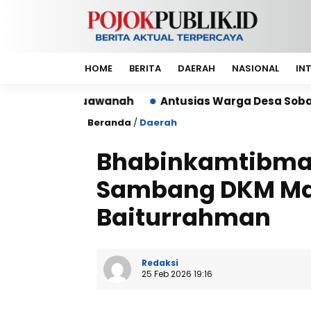
HOME
BERITA
DAERAH
NASIONAL
IN
l-Muawanah
Antusias Warga Desa Sobang Gelar Jum
Beranda
/
Daerah
Bhabinkamtibma
Sambang DKM Ma
Baiturrahman
Redaksi
25 Feb 2026 19:16