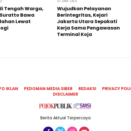
LU
10 JAM LALU
di Tengah Warga,
Wujudkan Pelayanan
 Suratto Bawa
Berintegritas, Kejari
ahan Lewat
Jakarta Utara Sepakati
gi ​
Kerja Sama Pengawasan
Terminal Koja
FO IKLAN
PEDOMAN MEDIA SIBER
REDAKSI
PRIVACY POL
DISCLAIMER
Berita Aktual Terpercaya