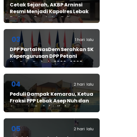
Cetak Sejarah, AKBP Arninsi
Resmi Menjadi Kapolres Lebak
Pertama Berstatus Polwan
03
1 hari lalu
DPP Partai NasDem Serahkan SK
Kepengurusan DPP Petani
NasDem Periode 2026–2029,
Arif Rahman, S.H. Resmi Pimpin
Gerakan Nasional Petani
Nasdem
04
2 hari lalu
Peduli Dampak Kemarau, Ketua
Fraksi PPP Lebak Asep Nuh dan
Anggota Fraksi Adiwinata
Kusuma Salurkan Bantuan Air
Bersih untuk Warga
Bintangresm
05
2 hari lalu