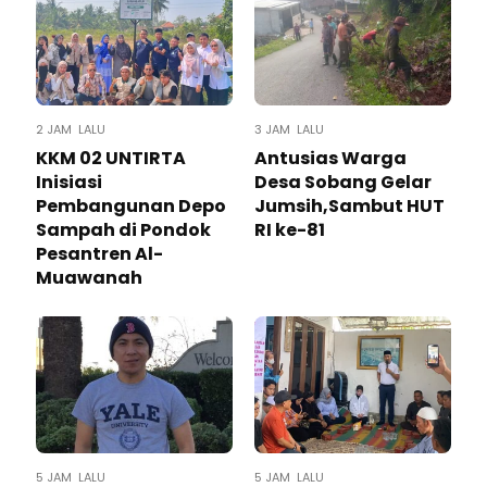
2 JAM LALU
3 JAM LALU
KKM 02 UNTIRTA
Antusias Warga
Inisiasi
Desa Sobang Gelar
Pembangunan Depo
Jumsih,Sambut HUT
Sampah di Pondok
RI ke-81
Pesantren Al-
Muawanah
5 JAM LALU
5 JAM LALU