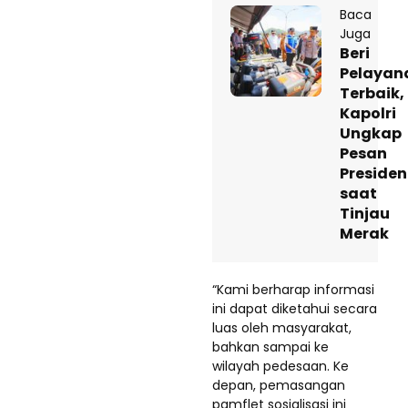
Baca
Juga
Beri
Pelayan
Terbaik,
Kapolri
Ungkap
Pesan
Presiden
saat
Tinjau
Merak
“Kami berharap informasi
ini dapat diketahui secara
luas oleh masyarakat,
bahkan sampai ke
wilayah pedesaan. Ke
depan, pemasangan
pamflet sosialisasi ini