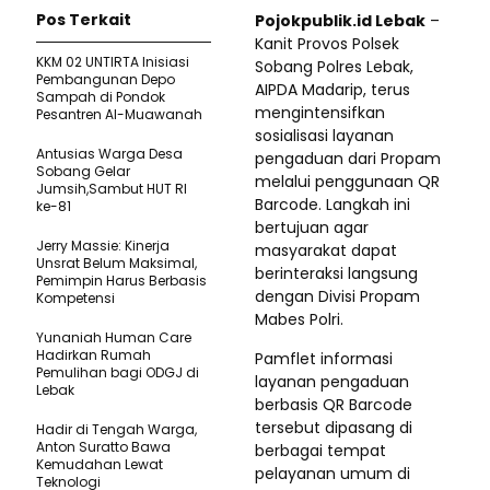
Pos Terkait
Pojokpublik.id Lebak
–
Kanit Provos Polsek
KKM 02 UNTIRTA Inisiasi
Sobang Polres Lebak,
Pembangunan Depo
AIPDA Madarip, terus
Sampah di Pondok
mengintensifkan
Pesantren Al-Muawanah
sosialisasi layanan
Antusias Warga Desa
pengaduan dari Propam
Sobang Gelar
melalui penggunaan QR
Jumsih,Sambut HUT RI
Barcode. Langkah ini
ke-81
bertujuan agar
Jerry Massie: Kinerja
masyarakat dapat
Unsrat Belum Maksimal,
berinteraksi langsung
Pemimpin Harus Berbasis
dengan Divisi Propam
Kompetensi
Mabes Polri.
Yunaniah Human Care
Hadirkan Rumah
Pamflet informasi
Pemulihan bagi ODGJ di
layanan pengaduan
Lebak
berbasis QR Barcode
tersebut dipasang di
Hadir di Tengah Warga,
Anton Suratto Bawa
berbagai tempat
Kemudahan Lewat
pelayanan umum di
Teknologi ​