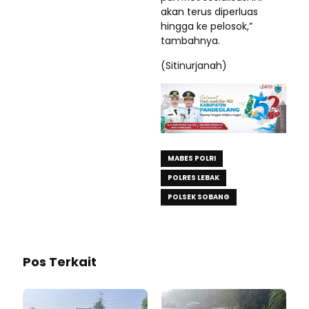
akan terus diperluas
hingga ke pelosok,”
tambahnya.
(Sitinurjanah)
MABES POLRI
POLRES LEBAK
POLSEK SOBANG
Pos Terkait