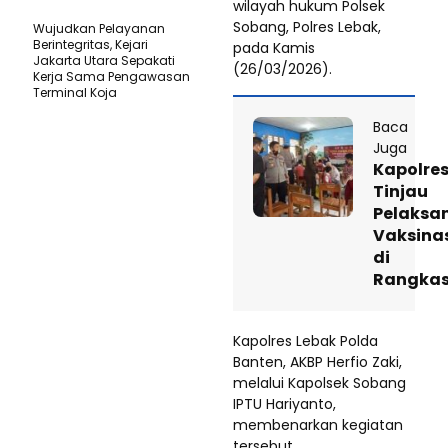
wilayah hukum Polsek
Sobang, Polres Lebak,
Wujudkan Pelayanan
Berintegritas, Kejari
pada Kamis
Jakarta Utara Sepakati
(26/03/2026).
Kerja Sama Pengawasan
Terminal Koja
Baca
Juga
Kapolre
Tinjau
Pelaksa
Vaksina
di
Rangkas
Kapolres Lebak Polda
Banten, AKBP Herfio Zaki,
melalui Kapolsek Sobang
IPTU Hariyanto,
membenarkan kegiatan
tersebut.