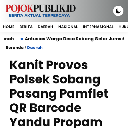
HOME
BERITA
DAERAH
NASIONAL
INTERNASIONAL
HUKU
Antusias Warga Desa Sobang Gelar Jumsih,Sambut
Beranda
/
Daerah
Kanit Provos
Polsek Sobang
Pasang Pamflet
QR Barcode
Yandu Propam