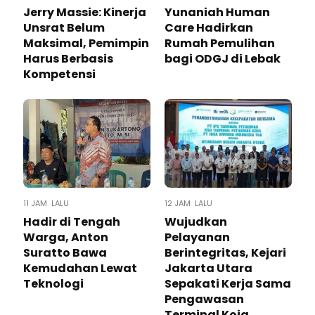
Jerry Massie: Kinerja
Yunaniah Human
Unsrat Belum
Care Hadirkan
Maksimal, Pemimpin
Rumah Pemulihan
Harus Berbasis
bagi ODGJ di Lebak
Kompetensi
11 JAM LALU
12 JAM LALU
Hadir di Tengah
Wujudkan
Warga, Anton
Pelayanan
Suratto Bawa
Berintegritas, Kejari
Kemudahan Lewat
Jakarta Utara
Teknologi ​
Sepakati Kerja Sama
Pengawasan
Terminal Koja