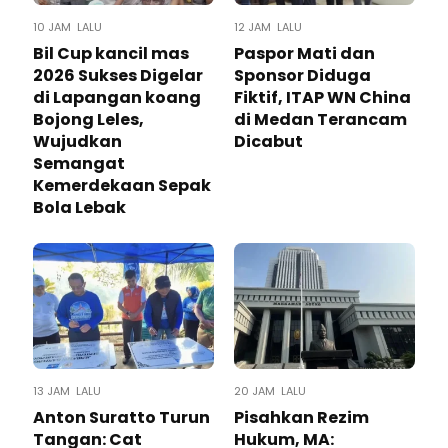
10 JAM LALU
12 JAM LALU
Bil Cup kancil mas
Paspor Mati dan
2026 Sukses Digelar
Sponsor Diduga
di Lapangan koang
Fiktif, ITAP WN China
Bojong Leles,
di Medan Terancam
Wujudkan
Dicabut
Semangat
Kemerdekaan Sepak
Bola Lebak
13 JAM LALU
20 JAM LALU
Anton Suratto Turun
Pisahkan Rezim
Tangan: Cat
Hukum, MA: