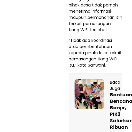
pihak desa tidak pernah
menerima informasi
maupun permohonan izin
terkait pemasangan
tiang WiFi tersebut.
“Tidak ada koordinasi
atau pemberitahuan
kepada pihak desa terkait
pemasangan tiang WiFi
itu,” kata Sanwani.
Baca
Juga
Bantua
Bencan
Banjir,
PIK2
Salurka
Ribuan