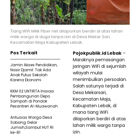
Tiang WiFi Milik Fiber net dilaporkan berdiri di atas lahan
milik warga di duga tanpa izin di Desa Mekar Sari,
Kecamatan Maja Kabupeten Lebak.
Pos Terkait
Pojokpublik.id Lebak
–
Maraknya pemasangan
Jamin Akses Pendidikan,
jaringan WiFi di sejumlah
Nasir Djamil: Tak Ada
wilayah mulai
Anak Putus Sekolah
menimbulkan persoalan.
Karena Ekonomi
Salah satunya terjadi di
KKM 02 UNTIRTA Inisiasi
Desa Mekarsari,
Pembangunan Depo
Kecamatan Maja,
Sampah di Pondok
Kabupaten Lebak, di
Pesantren Al-Muawanah
mana tiang WiFi
Antusias Warga Desa
dilaporkan berdiri di atas
Sobang Gelar
lahan milik warga tanpa
Jumsih,Sambut HUT RI
izin.
ke-81