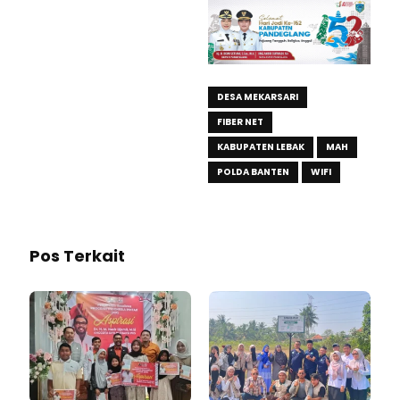
DESA MEKARSARI
FIBER NET
KABUPATEN LEBAK
MAH
POLDA BANTEN
WIFI
Pos Terkait