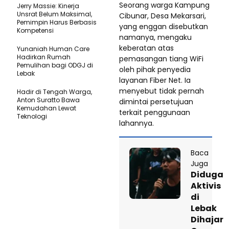
Seorang warga Kampung
Jerry Massie: Kinerja
Unsrat Belum Maksimal,
Cibunar, Desa Mekarsari,
Pemimpin Harus Berbasis
yang enggan disebutkan
Kompetensi
namanya, mengaku
keberatan atas
Yunaniah Human Care
Hadirkan Rumah
pemasangan tiang WiFi
Pemulihan bagi ODGJ di
oleh pihak penyedia
Lebak
layanan Fiber Net. Ia
menyebut tidak pernah
Hadir di Tengah Warga,
Anton Suratto Bawa
dimintai persetujuan
Kemudahan Lewat
terkait penggunaan
Teknologi ​
lahannya.
Baca
Juga
Diduga
Aktivis
di
Lebak
Dihajar