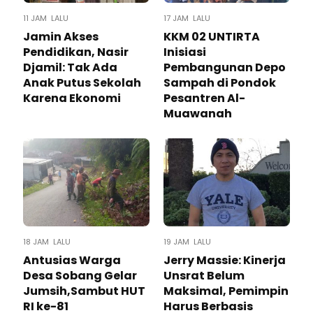
11 JAM LALU
17 JAM LALU
Jamin Akses
KKM 02 UNTIRTA
Pendidikan, Nasir
Inisiasi
Djamil: Tak Ada
Pembangunan Depo
Anak Putus Sekolah
Sampah di Pondok
Karena Ekonomi
Pesantren Al-
Muawanah
18 JAM LALU
19 JAM LALU
Antusias Warga
Jerry Massie: Kinerja
Desa Sobang Gelar
Unsrat Belum
Jumsih,Sambut HUT
Maksimal, Pemimpin
RI ke-81
Harus Berbasis