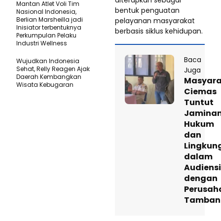
Mantan Atlet Voli Tim
bentuk penguatan
Nasional Indonesia,
Berlian Marsheilla jadi
pelayanan masyarakat
Inisiator terbentuknya
berbasis siklus kehidupan.
Perkumpulan Pelaku
Industri Wellness
Baca
Wujudkan Indonesia
Sehat, Relly Reagen Ajak
Juga
Daerah Kembangkan
Masyara
Wisata Kebugaran
Ciemas
Tuntut
Jamina
Hukum
dan
Lingkun
dalam
Audiensi
dengan
Perusah
Tamban