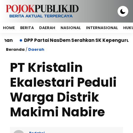
HOME
BERITA
DAERAH
NASIONAL
INTERNASIONAL
HUKU
DPP Partai NasDem Serahkan SK Kepengurusan DPP P
Beranda
/
Daerah
PT Kristalin
Ekalestari Peduli
Warga Distrik
Makimi Nabire