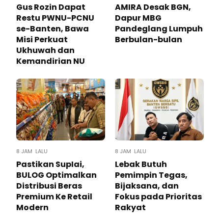
Gus Rozin Dapat
AMIRA Desak BGN,
Restu PWNU-PCNU
Dapur MBG
se-Banten, Bawa
Pandeglang Lumpuh
Misi Perkuat
Berbulan-bulan
Ukhuwah dan
Kemandirian NU
8 JAM LALU
8 JAM LALU
Pastikan SupIai,
Lebak Butuh
BULOG Optimalkan
Pemimpin Tegas,
Distribusi Beras
Bijaksana, dan
Premium Ke Retail
Fokus pada Prioritas
Modern
Rakyat