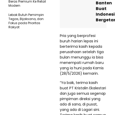
Beras Premium Ke Retail
Banten
Modern
Buat
Indones
Lebak Butuh Pemimpin
Tegas, Bijaksana, dan
Bergeta
Fokus pada Prioritas
Rakyat
Pria yang berprofesi
buruh harian lepas ini
berterima kasih kepada
perusahaan setelah tiga
bulan menunggu ia bisa
menempati rumah baru
yang ia huni pada Kamis
(28/5/2026) kemarin.
“Ya baik, terima kasih
buat PT Kristalin Ekalestari
dan juga semua segenap
pimpiman direksi yang
ada di sana, di pusat,
yang ada di Lagari sini.
Terima kasih buat semua,