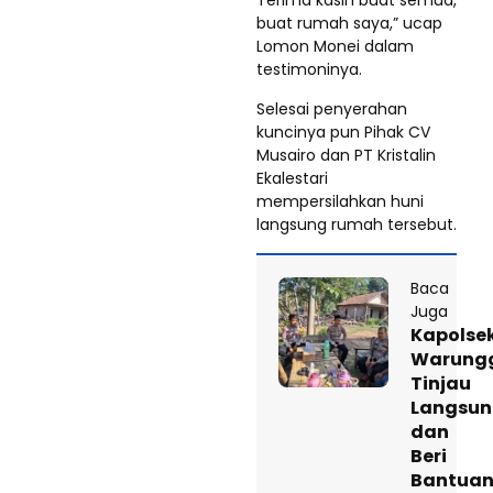
buat rumah saya,” ucap
Lomon Monei dalam
testimoninya.
Selesai penyerahan
kuncinya pun Pihak CV
Musairo dan PT Kristalin
Ekalestari
mempersilahkan huni
langsung rumah tersebut.
Baca
Juga
Kapolse
Warung
Tinjau
Langsu
dan
Beri
Bantua