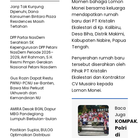
Momen bahagia Lomon
Janji Tak Kunjung
Monei bersama keluarga
Dipenuhi, Dana
mendapatkan rumah
Konsumen Bintaro Plaza
baru dari PT Kristalin
Residences Masih
Tertahan
Ekalestari di Kp. Kalibiru,
Desa Biha, Distrik Makimi,
DPP Partai NasDem
Kabupaten Nabire, Papua
Serahkan SK
Tengah.
Kepengurusan DPP Petani
NasDem Periode 2026–
2029, Arif Rahman, S.H.
Penyerahan rumah baru
Resmi Pimpin Gerakan
tersebut diserahkan oleh
Nasional Petani Nasdem
Pihak PT Kristalin
Ekalestari dan Kontraktor
Gus Rozin Dapat Restu
PWNU-PCNU se-Banten,
CV Musairo kepada
Bawa Misi Perkuat
Lomon Monei.
Ukhuwah dan
Kemandirian NU
Baca
AMIRA Desak BGN, Dapur
MBG Pandeglang
Juga
Lumpuh Berbulan-bulan
KOMPAK…
Polri
Pastikan SupIai, BULOG
di
Optimalkan Distribusi