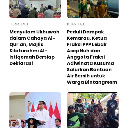
11 JAM LALU
11 JAM LALU
Menyulam Ukhuwah
Peduli Dampak
dalam Cahaya Al-
Kemarau, Ketua
Qur’an, Majlis
Fraksi PPP Lebak
Silaturahmi Al-
Asep Nuh dan
Istiqomah Bersiap
Anggota Fraksi
Deklarasi
Adiwinata Kusuma
Salurkan Bantuan
Air Bersih untuk
Warga Bintangresm