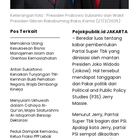
Keterangan foto : Presiden Prabowo Subianto dan Wakil
Presiden Gibran Rakabuming Raka, Kamis (27/3/2025)
Pos Terkait
Pojokpublik.id JAKARTA
– Beredar luas tentang
Memaknai Ulang
kabar pembentukan
Kesuksesan Bisnis:
Partai Super Tbk yang
Manajemen Islam dan
diinisiasi oleh mantan
Orientasi Kemaslahatan
Presiden Joko Widodo
Anton Sukartono:
(Jokowi). Hal tersebut
Kenaikan Tunjangan TNI-
mendapat tanggapan
Kemhan Bukti Perhatian
dari Pakar politik dari
Negara, Wajib Diimbangi
Kinerja
Political and Public Policy
Studies (P3S) Jerry
Menyulam Ukhuwah
Massie.
dalam Cahaya Al-
Qur’an, Majlis Silaturahmi
Menurut Jerry, Parrtai
Al-Istiqomah Bersiap
Deklarasi
Super Tbk bagian dari PSI.
Apalagi kata Jerry, partai
Peduli Dampak Kemarau,
PSI sempat dikaotkan
Ketua Fraksi PPP Lebak