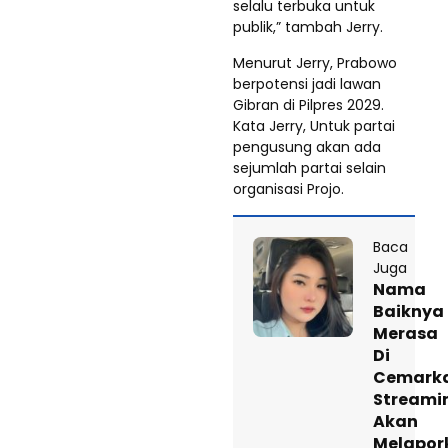
selalu terbuka untuk
publik,” tambah Jerry.
Menurut Jerry, Prabowo
berpotensi jadi lawan
Gibran di Pilpres 2029.
Kata Jerry, Untuk partai
pengusung akan ada
sejumlah partai selain
organisasi Projo.
Baca
Juga
Nama
Baiknya
Merasa
Di
Cemarka
Streami
Akan
Melapor