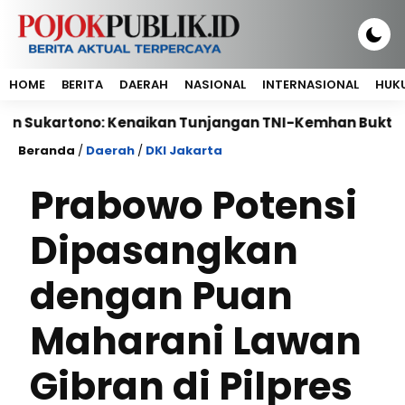
HOME
BERITA
DAERAH
NASIONAL
INTERNASIONAL
HUKU
rtono: Kenaikan Tunjangan TNI-Kemhan Bukti Perhatian
Beranda
/
Daerah
/
DKI Jakarta
Prabowo Potensi
Dipasangkan
dengan Puan
Maharani Lawan
Gibran di Pilpres