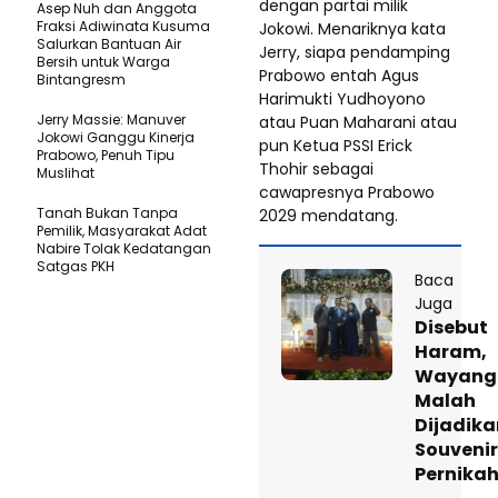
dengan partai milik
Asep Nuh dan Anggota
Fraksi Adiwinata Kusuma
Jokowi. Menariknya kata
Salurkan Bantuan Air
Jerry, siapa pendamping
Bersih untuk Warga
Prabowo entah Agus
Bintangresm
Harimukti Yudhoyono
Jerry Massie: Manuver
atau Puan Maharani atau
Jokowi Ganggu Kinerja
pun Ketua PSSI Erick
Prabowo, Penuh Tipu
Thohir sebagai
Muslihat
cawapresnya Prabowo
Tanah Bukan Tanpa
2029 mendatang.
Pemilik, Masyarakat Adat
Nabire Tolak Kedatangan
Satgas PKH
Baca
Juga
Disebut
Haram,
Wayang
Malah
Dijadika
Souvenir
Pernika