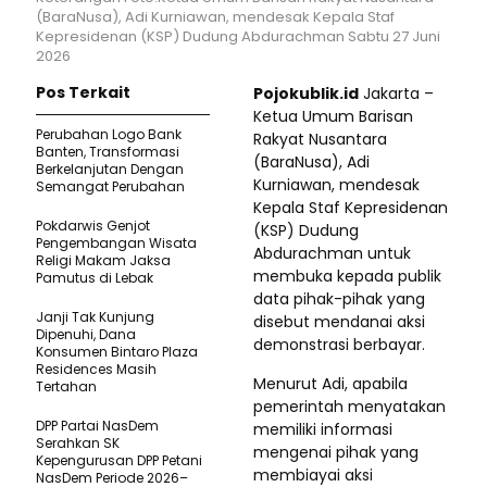
(BaraNusa), Adi Kurniawan, mendesak Kepala Staf
Kepresidenan (KSP) Dudung Abdurachman Sabtu 27 Juni
2026
Pos Terkait
Pojokublik.id
Jakarta –
Ketua Umum Barisan
Perubahan Logo Bank
Rakyat Nusantara
Banten, Transformasi
(BaraNusa), Adi
Berkelanjutan Dengan
Kurniawan, mendesak
Semangat Perubahan
Kepala Staf Kepresidenan
Pokdarwis Genjot
(KSP) Dudung
Pengembangan Wisata
Abdurachman untuk
Religi Makam Jaksa
membuka kepada publik
Pamutus di Lebak
data pihak-pihak yang
Janji Tak Kunjung
disebut mendanai aksi
Dipenuhi, Dana
demonstrasi berbayar.
Konsumen Bintaro Plaza
Residences Masih
Menurut Adi, apabila
Tertahan
pemerintah menyatakan
DPP Partai NasDem
memiliki informasi
Serahkan SK
mengenai pihak yang
Kepengurusan DPP Petani
membiayai aksi
NasDem Periode 2026–