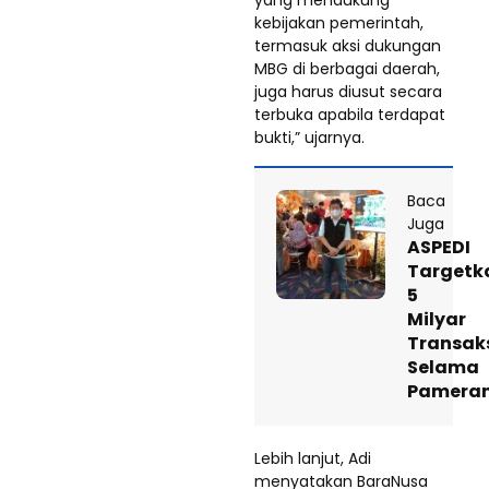
yang mendukung
kebijakan pemerintah,
termasuk aksi dukungan
MBG di berbagai daerah,
juga harus diusut secara
terbuka apabila terdapat
bukti,” ujarnya.
Baca
Juga
ASPEDI
Targetk
5
Milyar
Transak
Selama
Pamera
Lebih lanjut, Adi
menyatakan BaraNusa