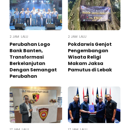
2 JAM LALU
2 JAM LALU
Perubahan Logo
Pokdarwis Genjot
Bank Banten,
Pengembangan
Transformasi
Wisata Religi
Berkelanjutan
Makam Jaksa
Dengan Semangat
Pamutus di Lebak
Perubahan
17 JAM LALU
17 JAM LALU