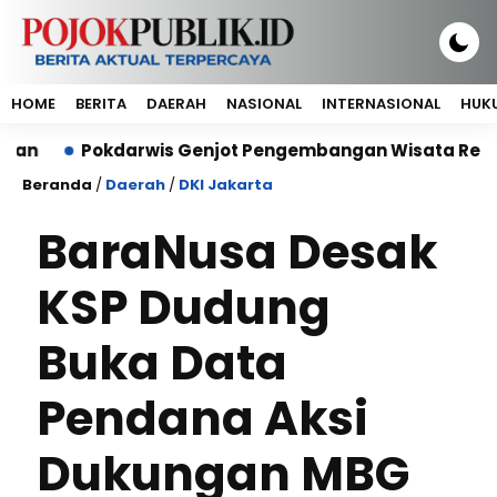
HOME
BERITA
DAERAH
NASIONAL
INTERNASIONAL
HUKU
Pokdarwis Genjot Pengembangan Wisata Religi Makam
Beranda
/
Daerah
/
DKI Jakarta
BaraNusa Desak
KSP Dudung
Buka Data
Pendana Aksi
Dukungan MBG