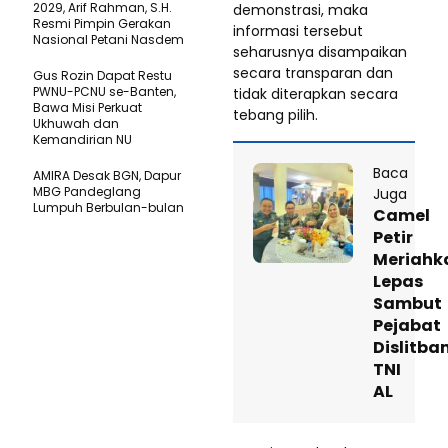
2029, Arif Rahman, S.H.
demonstrasi, maka
Resmi Pimpin Gerakan
informasi tersebut
Nasional Petani Nasdem
seharusnya disampaikan
secara transparan dan
Gus Rozin Dapat Restu
PWNU-PCNU se-Banten,
tidak diterapkan secara
Bawa Misi Perkuat
tebang pilih.
Ukhuwah dan
Kemandirian NU
Baca
AMIRA Desak BGN, Dapur
MBG Pandeglang
Juga
Lumpuh Berbulan-bulan
Camel
Petir
Meriahk
Lepas
Sambut
Pejabat
Dislitba
TNI
AL