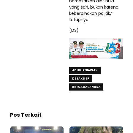
berdasarkan alat bukti
yang sah, bukan karena
keberpihakan politik,”
tutupnya.
(DS)
ADI KURNIAWAN
DESAK KSP
KETUA BARANUSA
Pos Terkait