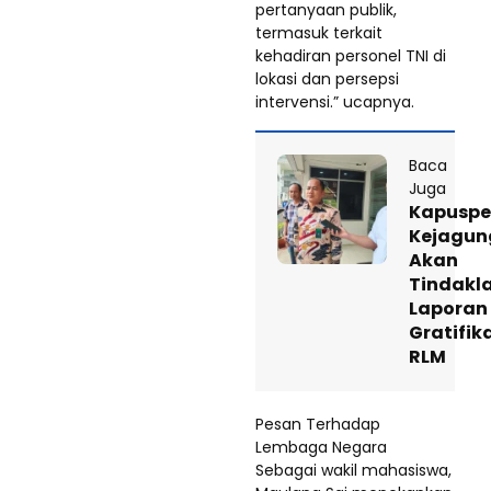
pertanyaan publik,
termasuk terkait
kehadiran personel TNI di
lokasi dan persepsi
intervensi.” ucapnya.
Baca
Juga
Kapusp
Kejagun
Akan
Tindakla
Laporan
Gratifik
RLM
Pesan Terhadap
Lembaga Negara
Sebagai wakil mahasiswa,