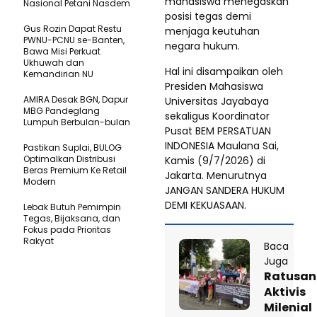
mahasiswa menegaskan
Nasional Petani Nasdem
posisi tegas demi
Gus Rozin Dapat Restu
menjaga keutuhan
PWNU-PCNU se-Banten,
negara hukum.
Bawa Misi Perkuat
Ukhuwah dan
Hal ini disampaikan oleh
Kemandirian NU
Presiden Mahasiswa
AMIRA Desak BGN, Dapur
Universitas Jayabaya
MBG Pandeglang
sekaligus Koordinator
Lumpuh Berbulan-bulan
Pusat BEM PERSATUAN
INDONESIA Maulana Sai,
Pastikan SupIai, BULOG
Optimalkan Distribusi
Kamis (9/7/2026) di
Beras Premium Ke Retail
Jakarta. Menurutnya
Modern
JANGAN SANDERA HUKUM
DEMI KEKUASAAN.
Lebak Butuh Pemimpin
Tegas, Bijaksana, dan
Fokus pada Prioritas
Rakyat
Baca
Juga
Ratusan
Aktivis
Milenial