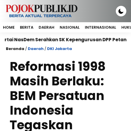
HOME
BERITA
DAERAH
NASIONAL
INTERNASIONAL
HUKU
asDem Serahkan SK Kepengurusan DPP Petani NasDem Pe
Beranda
/
Daerah
/
DKI Jakarta
Reformasi 1998
Masih Berlaku:
BEM Persatuan
Indonesia
Tegaskan