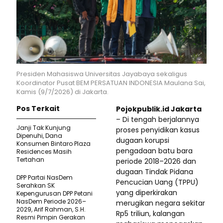
Presiden Mahasiswa Universitas Jayabaya sekaligus
Koordinator Pusat BEM PERSATUAN INDONESIA Maulana Sai,
Kamis (9/7/2026) di Jakarta.
Pos Terkait
Pojokpublik.id Jakarta
– Di tengah berjalannya
Janji Tak Kunjung
proses penyidikan kasus
Dipenuhi, Dana
dugaan korupsi
Konsumen Bintaro Plaza
pengadaan batu bara
Residences Masih
Tertahan
periode 2018–2026 dan
dugaan Tindak Pidana
DPP Partai NasDem
Pencucian Uang (TPPU)
Serahkan SK
yang diperkirakan
Kepengurusan DPP Petani
NasDem Periode 2026–
merugikan negara sekitar
2029, Arif Rahman, S.H.
Rp5 triliun, kalangan
Resmi Pimpin Gerakan