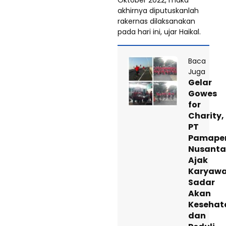
Oktober 2022, maka
akhirnya diputuskanlah
rakernas dilaksanakan
pada hari ini, ujar Haikal.
Baca
Juga
Gelar
Gowes
for
Charity,
PT
Pamape
Nusanta
Ajak
Karyaw
Sadar
Akan
Kesehat
dan