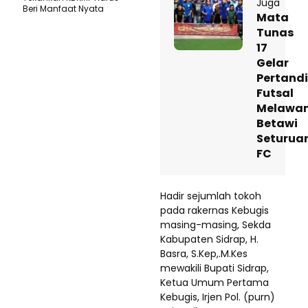
Juga
Beri Manfaat Nyata
Mata
Tunas
17
Gelar
Pertand
Futsal
Melawa
Betawi
Seturua
FC
Hadir sejumlah tokoh
pada rakernas Kebugis
masing-masing, Sekda
Kabupaten Sidrap, H.
Basra, S.Kep,.M.Kes
mewakili Bupati Sidrap,
Ketua Umum Pertama
Kebugis, Irjen Pol. (purn)