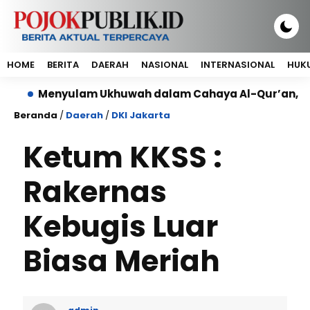
HOME
BERITA
DAERAH
NASIONAL
INTERNASIONAL
HUKU
lam Ukhuwah dalam Cahaya Al-Qur’an, Majlis Silatura
Beranda
/
Daerah
/
DKI Jakarta
Ketum KKSS :
Rakernas
Kebugis Luar
Biasa Meriah