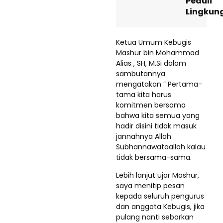
Peduli
Lingkun
Ketua Umum Kebugis
Mashur bin Mohammad
Alias , SH, M.Si dalam
sambutannya
mengatakan ” Pertama-
tama kita harus
komitmen bersama
bahwa kita semua yang
hadir disini tidak masuk
jannahnya Allah
Subhannawataallah kalau
tidak bersama-sama.
Lebih lanjut ujar Mashur,
saya menitip pesan
kepada seluruh pengurus
dan anggota Kebugis, jika
pulang nanti sebarkan