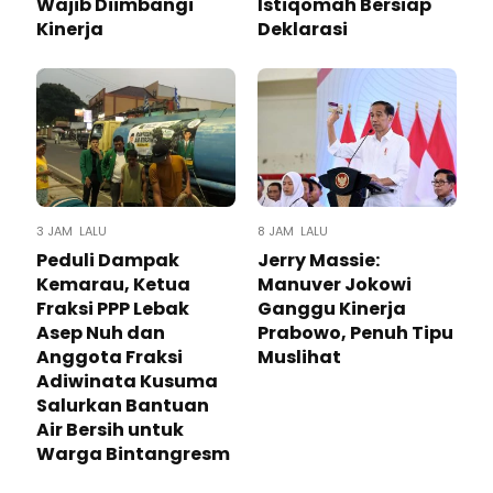
Wajib Diimbangi
Istiqomah Bersiap
Kinerja
Deklarasi
3 JAM LALU
8 JAM LALU
Peduli Dampak
Jerry Massie:
Kemarau, Ketua
Manuver Jokowi
Fraksi PPP Lebak
Ganggu Kinerja
Asep Nuh dan
Prabowo, Penuh Tipu
Anggota Fraksi
Muslihat
Adiwinata Kusuma
Salurkan Bantuan
Air Bersih untuk
Warga Bintangresm