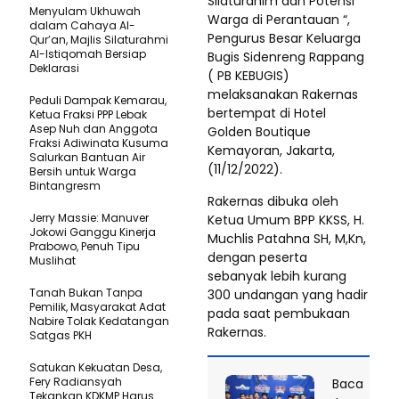
Silaturahim dan Potensi
Menyulam Ukhuwah
Warga di Perantauan “,
dalam Cahaya Al-
Pengurus Besar Keluarga
Qur’an, Majlis Silaturahmi
Al-Istiqomah Bersiap
Bugis Sidenreng Rappang
Deklarasi
( PB KEBUGIS)
melaksanakan Rakernas
Peduli Dampak Kemarau,
bertempat di Hotel
Ketua Fraksi PPP Lebak
Asep Nuh dan Anggota
Golden Boutique
Fraksi Adiwinata Kusuma
Kemayoran, Jakarta,
Salurkan Bantuan Air
(11/12/2022).
Bersih untuk Warga
Bintangresm
Rakernas dibuka oleh
Jerry Massie: Manuver
Ketua Umum BPP KKSS, H.
Jokowi Ganggu Kinerja
Muchlis Patahna SH, M,Kn,
Prabowo, Penuh Tipu
dengan peserta
Muslihat
sebanyak lebih kurang
Tanah Bukan Tanpa
300 undangan yang hadir
Pemilik, Masyarakat Adat
pada saat pembukaan
Nabire Tolak Kedatangan
Rakernas.
Satgas PKH
Satukan Kekuatan Desa,
Fery Radiansyah
Baca
Tekankan KDKMP Harus