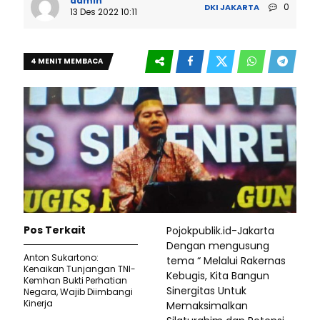
admin
0
DKI JAKARTA
13 Des 2022 10:11
4 MENIT MEMBACA
Pos Terkait
Pojokpublik.id-Jakarta
Dengan mengusung
Anton Sukartono:
tema “ Melalui Rakernas
Kenaikan Tunjangan TNI-
Kebugis, Kita Bangun
Kemhan Bukti Perhatian
Sinergitas Untuk
Negara, Wajib Diimbangi
Kinerja
Memaksimalkan