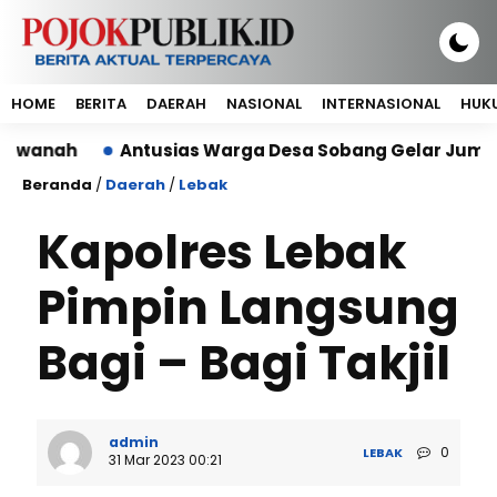
HOME
BERITA
DAERAH
NASIONAL
INTERNASIONAL
HUKU
ah
Antusias Warga Desa Sobang Gelar Jumsih,Samb
Beranda
/
Daerah
/
Lebak
Kapolres Lebak
Pimpin Langsung
Bagi – Bagi Takjil
admin
0
LEBAK
31 Mar 2023 00:21