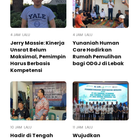
4 JAM LALU
4 JAM LALU
Jerry Massie: Kinerja
Yunaniah Human
Unsrat Belum
Care Hadirkan
Maksimal, Pemimpin
Rumah Pemulihan
Harus Berbasis
bagi ODGJ di Lebak
Kompetensi
10 JAM LALU
11 JAM LALU
Hadir di Tengah
Wujudkan