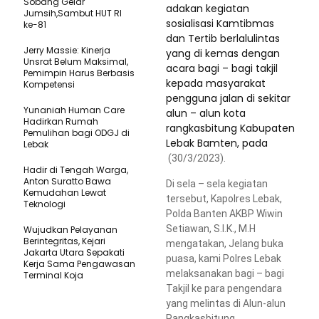
Sobang Gelar
adakan kegiatan
Jumsih,Sambut HUT RI
sosialisasi Kamtibmas
ke-81
dan Tertib berlalulintas
Jerry Massie: Kinerja
yang di kemas dengan
Unsrat Belum Maksimal,
acara bagi – bagi takjil
Pemimpin Harus Berbasis
kepada masyarakat
Kompetensi
pengguna jalan di sekitar
Yunaniah Human Care
alun – alun kota
Hadirkan Rumah
rangkasbitung Kabupaten
Pemulihan bagi ODGJ di
Lebak Bamten, pada
Lebak
(30/3/2023).
Hadir di Tengah Warga,
Anton Suratto Bawa
Di sela – sela kegiatan
Kemudahan Lewat
tersebut, Kapolres Lebak,
Teknologi ​
Polda Banten AKBP Wiwin
Setiawan, S.I.K., M.H
Wujudkan Pelayanan
Berintegritas, Kejari
mengatakan, Jelang buka
Jakarta Utara Sepakati
puasa, kami Polres Lebak
Kerja Sama Pengawasan
melaksanakan bagi – bagi
Terminal Koja
Takjil ke para pengendara
yang melintas di Alun-alun
Rangkasbitung.