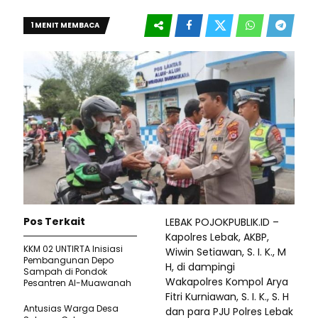
1 MENIT MEMBACA
Pos Terkait
LEBAK POJOKPUBLIK.ID –
Kapolres Lebak, AKBP,
KKM 02 UNTIRTA Inisiasi
Wiwin Setiawan, S. I. K., M
Pembangunan Depo
H, di dampingi
Sampah di Pondok
Wakapolres Kompol Arya
Pesantren Al-Muawanah
Fitri Kurniawan, S. I. K., S. H
Antusias Warga Desa
dan para PJU Polres Lebak