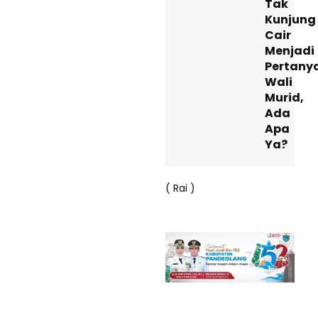
Tak
Kunjung
Cair
Menjadi
Pertany
Wali
Murid,
Ada
Apa
Ya?
( Rai )