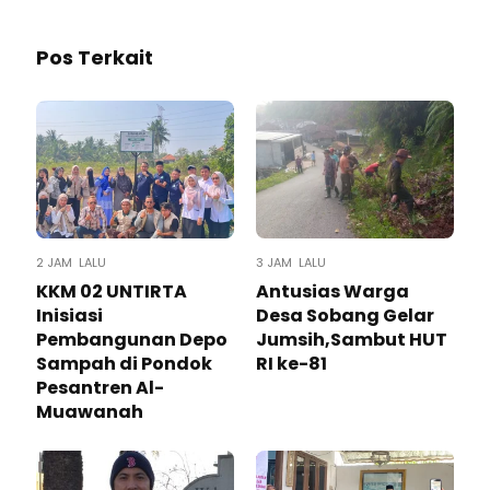
Pos Terkait
2 JAM LALU
3 JAM LALU
KKM 02 UNTIRTA
Antusias Warga
Inisiasi
Desa Sobang Gelar
Pembangunan Depo
Jumsih,Sambut HUT
Sampah di Pondok
RI ke-81
Pesantren Al-
Muawanah