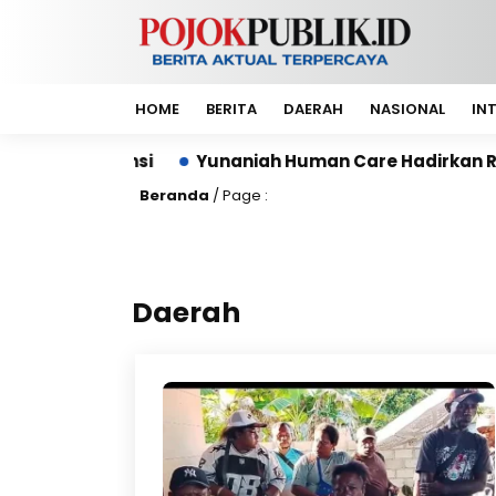
HOME
BERITA
DAERAH
NASIONAL
IN
si
Yunaniah Human Care Hadirkan Rumah Pemulihan
Beranda
/ Page :
Daerah