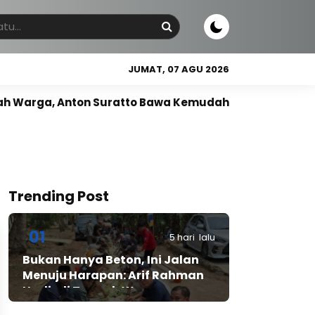
JUMAT, 07 AGU 2026
n Suratto Bawa Kemudahan Lewat Teknologi ​
Wujud
Trending Post
01
5 hari lalu
Bukan Hanya Beton, Ini Jalan
Menuju Harapan: Arif Rahman
Hadir di Tengah Warga
Cibadak