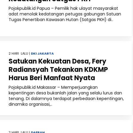
Pojokpublik.id Papua – Pemilik hak ulayat masyarakat
adat menolak kedatangan petugas gabungan Satuan
Tugas Penertiban Kawasan Hutan (Satgas PKH) di..
2 HARI LALU |
DKI JAKARTA
Satukan Kekuatan Desa, Fery
Radiansyah Tekankan KDKMP
Harus Beri Manfaat Nyata
Pojokpublik.id Makassar – Memperjuangkan
kepentingan desa bukanlah jalan yang selalu lurus dan
tenang. Di dalamnya terdapat perbedaan kepentingan,
dinamika organisasi,..
2 HARI LALU |
DAERAH