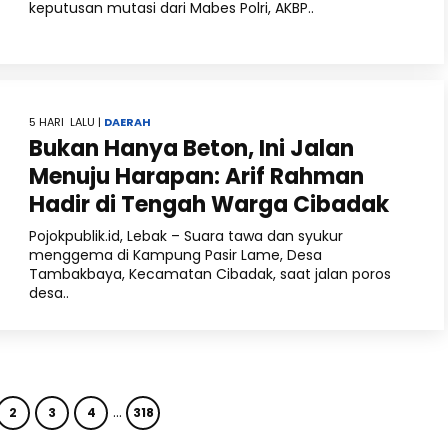
keputusan mutasi dari Mabes Polri, AKBP..
5 HARI LALU |
DAERAH
Bukan Hanya Beton, Ini Jalan
Menuju Harapan: Arif Rahman
Hadir di Tengah Warga Cibadak
Pojokpublik.id, Lebak – Suara tawa dan syukur
menggema di Kampung Pasir Lame, Desa
Tambakbaya, Kecamatan Cibadak, saat jalan poros
desa..
…
2
3
4
318