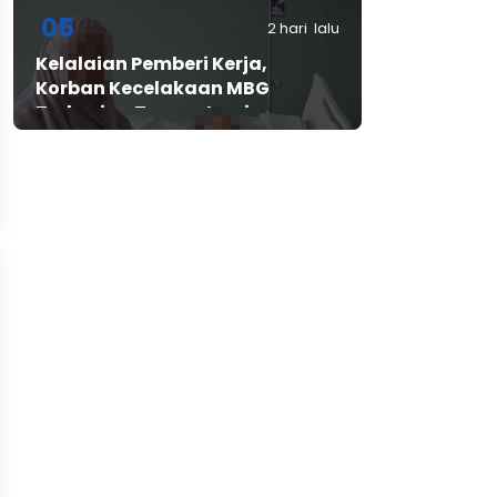
Bintangresm
05
2 hari lalu
Kelalaian Pemberi Kerja,
Korban Kecelakaan MBG
Terbaring Tanpa Jaminan