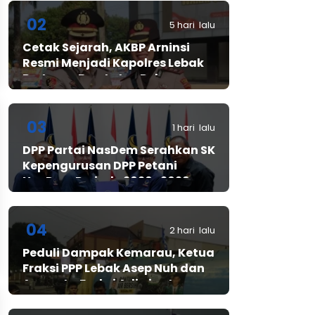
02
5 hari lalu
Cetak Sejarah, AKBP Arninsi
Resmi Menjadi Kapolres Lebak
Pertama Berstatus Polwan
03
1 hari lalu
DPP Partai NasDem Serahkan SK
Kepengurusan DPP Petani
NasDem Periode 2026–2029,
Arif Rahman, S.H. Resmi Pimpin
Gerakan Nasional Petani
Nasdem
04
2 hari lalu
Peduli Dampak Kemarau, Ketua
Fraksi PPP Lebak Asep Nuh dan
Anggota Fraksi Adiwinata
Kusuma Salurkan Bantuan Air
Bersih untuk Warga