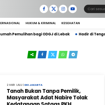
TERNASIONAL
HUKUM & KRIMINAL
KESEHATAN
 bagi ODGJ di Lebak
Hadir di Tengah Warga, Anto
2 HARI LALU |
DKI JAKARTA
Tanah Bukan Tanpa Pemilik,
Masyarakat Adat Nabire Tolak
Kedatangan Satgas PKH