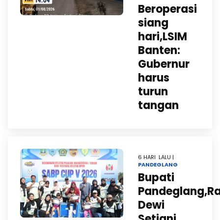
Beroperasi
siang
hari,LSIM
Banten:
Gubernur
harus
turun
tangan
6 HARI LALU |
PANDEGLANG
Bupati
Pandeglang,R
Dewi
Setiani