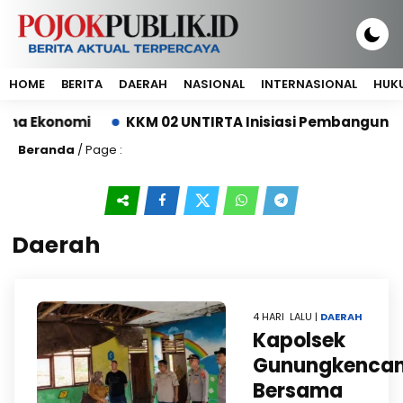
HOME
BERITA
DAERAH
NASIONAL
INTERNASIONAL
HUKU
konomi
KKM 02 UNTIRTA Inisiasi Pembangunan Dep
Beranda
/ Page :
Daerah
4 HARI LALU |
DAERAH
‎Kapolsek
Gunungkenca
Bersama