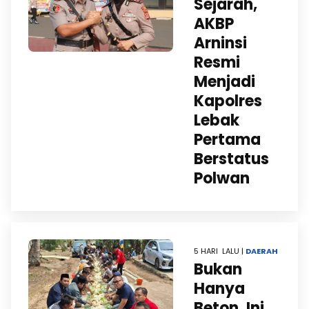
Sejarah,
AKBP
Arninsi
Resmi
Menjadi
Kapolres
Lebak
Pertama
Berstatus
Polwan
5 HARI LALU |
DAERAH
Bukan
Hanya
Beton, Ini