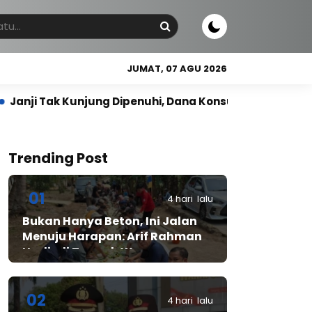
JUMAT, 07 AGU 2026
jung Dipenuhi, Dana Konsumen Bintaro Plaza Residences
Trending Post
01
4 hari lalu
Bukan Hanya Beton, Ini Jalan
Menuju Harapan: Arif Rahman
Hadir di Tengah Warga
Cibadak
02
4 hari lalu