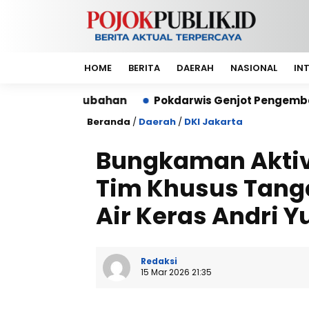
HOME
BERITA
DAERAH
NASIONAL
IN
ubahan
Pokdarwis Genjot Pengembangan Wisata Re
Beranda
/
Daerah
/
DKI Jakarta
Bungkaman Aktiv
Tim Khusus Tang
Air Keras Andri 
Redaksi
15 Mar 2026 21:35