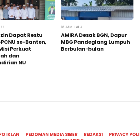
LU
18 JAM LALU
zin Dapat Restu
AMIRA Desak BGN, Dapur
PCNU se-Banten,
MBG Pandeglang Lumpuh
isi Perkuat
Berbulan-bulan
ah dan
dirian NU
FO IKLAN
PEDOMAN MEDIA SIBER
REDAKSI
PRIVACY POL