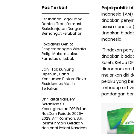
Pos Terkait
Pojokpublik.i
Indonesia (AAI
Perubahan Logo Bank
tindakan penyir
Banten, Transformasi
asasi manusia (
Berkelanjutan Dengan
tindakan biada
Semangat Perubahan
Indonesia.
Pokdarwis Genjot
Pengembangan Wisata
“Tindakan peny
Religi Makam Jaksa
tindakan biada
Pamutus di Lebak
Saleh, Ketua DP
direncanakan d
Janji Tak Kunjung
Dipenuhi, Dana
melarikan diri 
Konsumen Bintaro Plaza
pelaku yang be
Residences Masih
terhadap aktivi
Tertahan
pandangan ber
DPP Partai NasDem
Serahkan SK
Kepengurusan DPP Petani
NasDem Periode 2026–
2029, Arif Rahman, S.H.
Resmi Pimpin Gerakan
Nasional Petani Nasdem