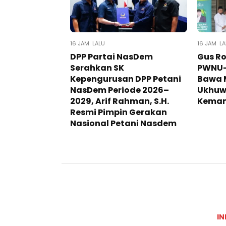
16 JAM LALU
16 JAM LA
DPP Partai NasDem
Gus Ro
Serahkan SK
PWNU-
Kepengurusan DPP Petani
Bawa M
NasDem Periode 2026–
Ukhuw
2029, Arif Rahman, S.H.
Keman
Resmi Pimpin Gerakan
Nasional Petani Nasdem
IN