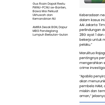
Gus Rozin Dapat Restu
PWNU-PCNU se-Banten,
Bawa Misi Perkuat
Keberadaan ne
Ukhuwah dan
Kemandirian NU
dalam kasus in
AAI Jakarta Ti
AMIRA Desak BGN, Dapur
perlindungan d
MBG Pandeglang
28G ayat 1 dan
Lumpuh Berbulan-bulan
bekerja untuk
pelaku.”
Marulitua Rajag
pentingnya pen
mengerahkan s
crime investiga
“Apabila penyi
akan menurunka
pembela HAM, a
miskin dan ter
aman,” jelasnya