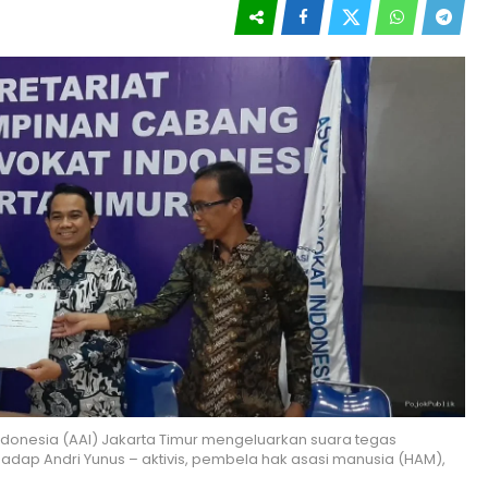
ndonesia (AAI) Jakarta Timur mengeluarkan suara tegas
dap Andri Yunus – aktivis, pembela hak asasi manusia (HAM),