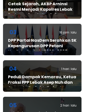
Cetak Sejarah, AKBP Arninsi
Resmi Menjadi Kapolres Lebak
Pertama Berstatus Polwan
03
16 jam lalu
DPP Partai NasDem Serahkan SK
Kepengurusan DPP Petani
NasDem Periode 2026–2029,
Arif Rahman, S.H. Resmi Pimpin
Gerakan Nasional Petani
Nasdem
04
1 hari lalu
Peduli Dampak Kemarau, Ketua
Fraksi PPP Lebak Asep Nuh dan
Anggota Fraksi Adiwinata
Kusuma Salurkan Bantuan Air
Bersih untuk Warga
Bintangresm
05
2 hari lalu