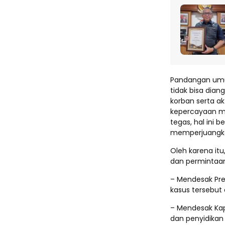
Pandangan umum
tidak bisa dia
korban serta a
kepercayaan ma
tegas, hal ini
memperjuangka
Oleh karena it
dan permintaan
– Mendesak Pre
kasus tersebut
– Mendesak Kap
dan penyidikan