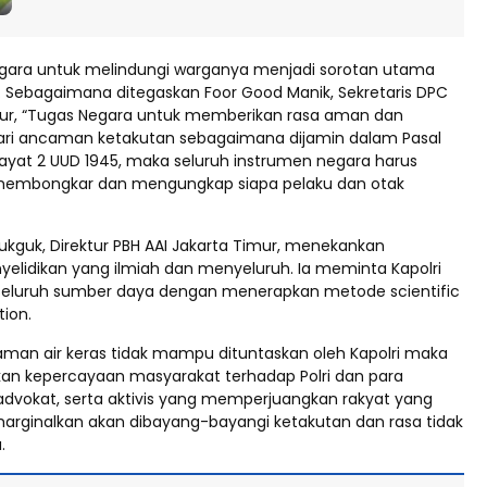
gara untuk melindungi warganya menjadi sorotan utama
i. Sebagaimana ditegaskan Foor Good Manik, Sekretaris DPC
mur, “Tugas Negara untuk memberikan rasa aman dan
ari ancaman ketakutan sebagaimana dijamin dalam Pasal
 ayat 2 UUD 1945, maka seluruh instrumen negara harus
 membongkar dan mengungkap siapa pelaku dan otak
ukguk, Direktur PBH AAI Jakarta Timur, menekankan
yelidikan yang ilmiah dan menyeluruh. Ia meminta Kapolri
eluruh sumber daya dengan menerapkan metode scientific
tion.
raman air keras tidak mampu dituntaskan oleh Kapolri maka
n kepercayaan masyarakat terhadap Polri dan para
dvokat, serta aktivis yang memperjuangkan rakyat yang
marginalkan akan dibayang-bayangi ketakutan dan rasa tidak
.