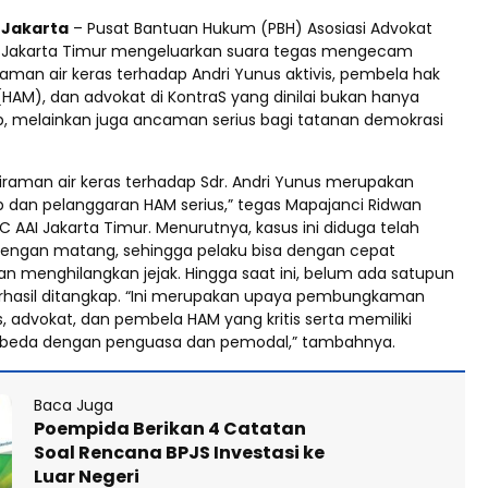
d Jakarta
– Pusat Bantuan Hukum (PBH) Asosiasi Advokat
) Jakarta Timur mengeluarkan suara tegas mengecam
aman air keras terhadap Andri Yunus aktivis, pembela hak
HAM), dan advokat di KontraS yang dinilai bukan hanya
b, melainkan juga ancaman serius bagi tatanan demokrasi
iraman air keras terhadap Sdr. Andri Yunus merupakan
b dan pelanggaran HAM serius,” tegas Mapajanci Ridwan
C AAI Jakarta Timur. Menurutnya, kasus ini diduga telah
engan matang, sehingga pelaku bisa dengan cepat
dan menghilangkan jejak. Hingga saat ini, belum ada satupun
rhasil ditangkap. “Ini merupakan upaya pembungkaman
s, advokat, dan pembela HAM yang kritis serta memiliki
beda dengan penguasa dan pemodal,” tambahnya.
Baca Juga
Poempida Berikan 4 Catatan
Soal Rencana BPJS Investasi ke
Luar Negeri