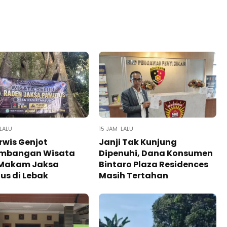
LALU
15 JAM LALU
wis Genjot
Janji Tak Kunjung
mbangan Wisata
Dipenuhi, Dana Konsumen
i Makam Jaksa
Bintaro Plaza Residences
s di Lebak
Masih Tertahan