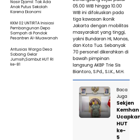
Nasir Djamil: Tak Ada
05.00 WIB hingga 10.00
Anak Putus Sekolah
Karena Ekonomi
WIB ini difokuskan pada
tiga kawasan ikonik
KKM 02 UNTIRTA Inisiasi
Jakarta dengan mobilitas
Pembangunan Depo
masyarakat yang tinggi,
Sampah di Pondok
Pesantren Al-Muawanah
yakni Bundaran HI, Monas,
dan Kota Tua. Sebanyak
Antusias Warga Desa
70 personel dikerahkan di
Sobang Gelar
bawah pimpinan
Jumsih,Sambut HUT RI
ke-81
langsung AKBP Trie Sis
Biantoro, S.Pd., S.I.K., M.H.
Baca
Juga
Sekjen
Kemhan
Ucapka
HUT
ke-
5