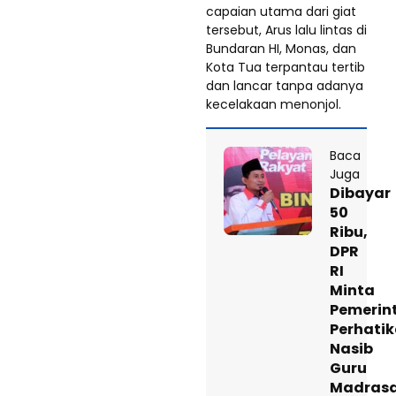
capaian utama dari giat
tersebut, Arus lalu lintas di
Bundaran HI, Monas, dan
Kota Tua terpantau tertib
dan lancar tanpa adanya
kecelakaan menonjol.
Baca
Juga
Dibayar
50
Ribu,
DPR
RI
Minta
Pemerin
Perhati
Nasib
Guru
Madras