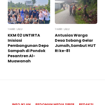
1 HARI LALU
1 HARI LALU
KKM 02 UNTIRTA
Antusias Warga
Inisiasi
Desa Sobang Gelar
Pembangunan Depo
Jumsih,Sambut HUT
Sampah di Pondok
RI ke-81
Pesantren Al-
Muawanah
INFO IKLAN
PEDOMAN MEDIA SIBER
REDAKSI