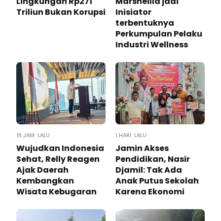
Lingkungan Rp271
Marsheilla jadi
Triliun Bukan Korupsi
Inisiator
terbentuknya
Perkumpulan Pelaku
Industri Wellness
18 JAM LALU
1 HARI LALU
Wujudkan Indonesia
Jamin Akses
Sehat, Relly Reagen
Pendidikan, Nasir
Ajak Daerah
Djamil: Tak Ada
Kembangkan
Anak Putus Sekolah
Wisata Kebugaran
Karena Ekonomi