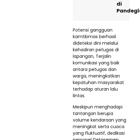
di
Pandegl
Potensi gangguan
kamtibmas berhasil
dideteksi dini melalui
kehadiran petugas di
lapangan, Terjalin
komunikasi yang baik
antara petugas dan
warga, meningkatkan
kepatuhan masyarakat
terhadap aturan lalu
lintas.
Meskipun menghadapi
tantangan berupa
volume kendaraan yang
meningkat serta cuaca
yang fluktuatif, dedikasi
personel Detasemen