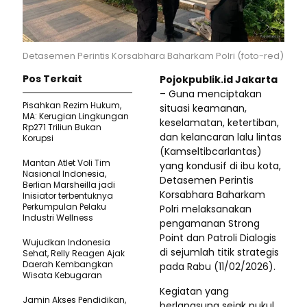
Detasemen Perintis Korsabhara Baharkam Polri (foto-red)
Pos Terkait
Pojokpublik.id Jakarta
– Guna menciptakan
Pisahkan Rezim Hukum,
situasi keamanan,
MA: Kerugian Lingkungan
keselamatan, ketertiban,
Rp271 Triliun Bukan
dan kelancaran lalu lintas
Korupsi
(Kamseltibcarlantas)
Mantan Atlet Voli Tim
yang kondusif di ibu kota,
Nasional Indonesia,
Detasemen Perintis
Berlian Marsheilla jadi
Korsabhara Baharkam
Inisiator terbentuknya
Perkumpulan Pelaku
Polri melaksanakan
Industri Wellness
pengamanan Strong
Point dan Patroli Dialogis
Wujudkan Indonesia
di sejumlah titik strategis
Sehat, Relly Reagen Ajak
Daerah Kembangkan
pada Rabu (11/02/2026).
Wisata Kebugaran
Kegiatan yang
Jamin Akses Pendidikan,
berlangsung sejak pukul