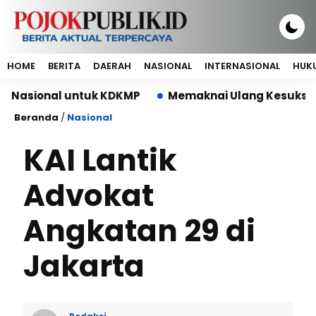
HOME
BERITA
DAERAH
NASIONAL
INTERNASIONAL
HUKU
onal untuk KDKMP
Memaknai Ulang Kesuksesan Bisn
Beranda
/
Nasional
KAI Lantik
Advokat
Angkatan 29 di
Jakarta