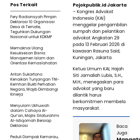
Pos Terkait
Pojokpublik.id Jakarta
– Kongres Advokat
Fery Radiansyah Pimpin
Indonesia (KAI)
Deklarasi 10 Organisasi
menggelar pengambilan
Desa di Ternate,
sumpah dan pelantikan
Teguhkan Dukungan
Nasional untuk KDKMP
advokat Angkatan 29
pada 13 Februari 2026 di
Memaknai Ulang
kawasan Rasuna Said,
Kesuksesan Bisnis:
Kuningan, Jakarta.
Manajemen Islam dan
Orientasi Kemaslahatan
Ketua Umum KAI, Hajah
Anton Sukartono:
Siti Jamaliah Lubis, S.H.,
Kenaikan Tunjangan TNI-
M.H., menegaskan para
Kemhan Bukti Perhatian
advokat yang baru
Negara, Wajib Diimbangi
Kinerja
dilantik harus
berkomitmen membela
Menyulam Ukhuwah
masyarakat.
dalam Cahaya Al-
Qur’an, Majlis Silaturahmi
Al-Istiqomah Bersiap
Deklarasi
Baca
Juga
Peduli Dampak Kemarau,
Mangat