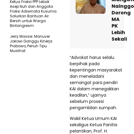
Ketua Fraksi PPP Lebak
Nainggo
Asep Nuh dan Anggota
Fraksi Adiwinata Kusuma
Dorong
Salurkan Bantuan Air
MA
Bersih untuk Warga
PK
Bintangresm
Lebih
Jerry Massie: Manuver
Sekali
Jokowi Ganggu Kinerja
Prabowo, Penuh Tipu
Muslihat
“Advokat harus selalu
berpihak pada
kepentingan masyarakat
dan meneladani
semangat para pendiri
KAI dalam menegakkan
keadilan,” ujarnya
sebelum prosesi
pengambilan sumpah.
Wakil Ketua Umum KAI
sekaligus Ketua Panitia
pelantikan, Prof. H.