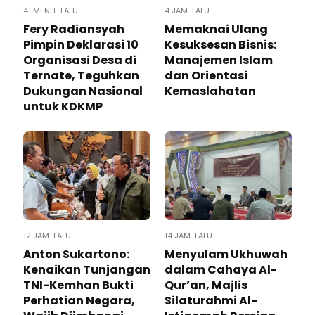
41 MENIT LALU
4 JAM LALU
Fery Radiansyah
Memaknai Ulang
Pimpin Deklarasi 10
Kesuksesan Bisnis:
Organisasi Desa di
Manajemen Islam
Ternate, Teguhkan
dan Orientasi
Dukungan Nasional
Kemaslahatan
untuk KDKMP
12 JAM LALU
14 JAM LALU
Anton Sukartono:
Menyulam Ukhuwah
Kenaikan Tunjangan
dalam Cahaya Al-
TNI-Kemhan Bukti
Qur’an, Majlis
Perhatian Negara,
Silaturahmi Al-