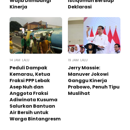
Wajib Diimbangi
Istiqomah Bersiap
Kinerja
Deklarasi
14 JAM LALU
19 JAM LALU
Peduli Dampak
Jerry Massie:
Kemarau, Ketua
Manuver Jokowi
Fraksi PPP Lebak
Ganggu Kinerja
Asep Nuh dan
Prabowo, Penuh Tipu
Anggota Fraksi
Muslihat
Adiwinata Kusuma
Salurkan Bantuan
Air Bersih untuk
Warga Bintangresm