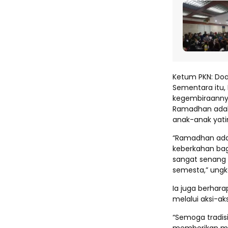
Ketum PKN: Doa
Sementara itu,
kegembiraannya
Ramadhan adal
anak-anak yati
“Ramadhan adal
keberkahan bag
sangat senang 
semesta,” ungk
Ia juga berhara
melalui aksi-aks
“Semoga tradisi