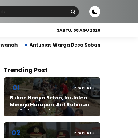
SABTU, 08 AGU 2026
sias Warga Desa Sobang Gelar Jumsih,Sambut HUT RI k
Trending Post
01
5 hari lalu
Bukan Hanya Beton, Ini Jalan
Menuju Harapan: Arif Rahman
Hadir di Tengah Warga
Cibadak
02
5 hari lalu