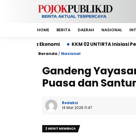
HOME
BERITA
DAERAH
NASIONAL
IN
 Ekonomi
KKM 02 UNTIRTA Inisiasi Pembangunan De
Beranda
/
Nasional
Gandeng Yayasan 
Puasa dan Santu
Redaksi
14 Mar 2026 11:47
2 MENIT MEMBACA