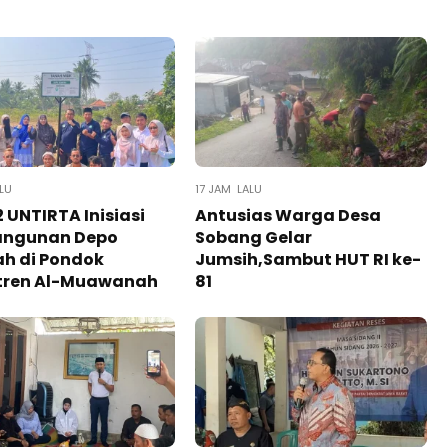
LU
17 JAM LALU
 UNTIRTA Inisiasi
Antusias Warga Desa
ngunan Depo
Sobang Gelar
h di Pondok
Jumsih,Sambut HUT RI ke-
tren Al-Muawanah
81