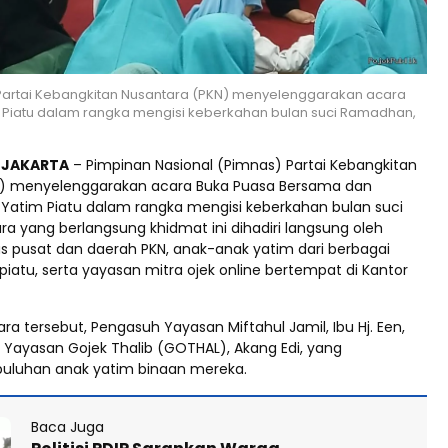
 Partai Kebangkitan Nusantara (PKN) menyelenggarakan acara
Piatu dalam rangka mengisi keberkahan bulan suci Ramadhan,
d JAKARTA
– Pimpinan Nasional (Pimnas) Partai Kebangkitan
N) menyelenggarakan acara Buka Puasa Bersama dan
Yatim Piatu dalam rangka mengisi keberkahan bulan suci
a yang berlangsung khidmat ini dihadiri langsung oleh
us pusat dan daerah PKN, anak-anak yatim dari berbagai
iatu, serta yayasan mitra ojek online bertempat di Kantor
ra tersebut, Pengasuh Yayasan Miftahul Jamil, Ibu Hj. Een,
 Yayasan Gojek Thalib (GOTHAL), Akang Edi, yang
uluhan anak yatim binaan mereka.
Baca Juga