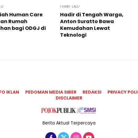
LU
1 HARI LALU
iah Human Care
Hadir di Tengah Warga,
kan Rumah
Anton Suratto Bawa
han bagi ODGJ di
Kemudahan Lewat
Teknologi ​
FO IKLAN
PEDOMAN MEDIA SIBER
REDAKSI
PRIVACY POL
DISCLAIMER
Berita Aktual Terpercaya