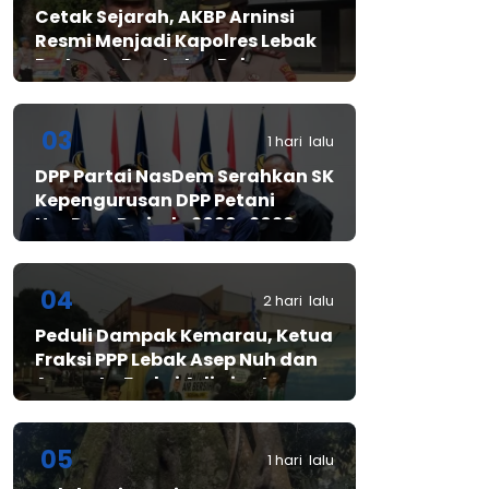
Cetak Sejarah, AKBP Arninsi
Resmi Menjadi Kapolres Lebak
Pertama Berstatus Polwan
03
1 hari lalu
DPP Partai NasDem Serahkan SK
Kepengurusan DPP Petani
NasDem Periode 2026–2029,
Arif Rahman, S.H. Resmi Pimpin
Gerakan Nasional Petani
Nasdem
04
2 hari lalu
Peduli Dampak Kemarau, Ketua
Fraksi PPP Lebak Asep Nuh dan
Anggota Fraksi Adiwinata
Kusuma Salurkan Bantuan Air
Bersih untuk Warga
Bintangresm
05
1 hari lalu