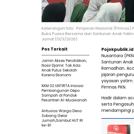
Keterangan foto : Pimpinan Nasional (Pimnas)
Buka Puasa Bersama dan Santunan Anak Yatim 
Jumat (13/3/2026)
Pos Terkait
Pojokpublik.i
Nusantara (PK
Jamin Akses Pendidikan,
Santunan Anak 
Nasir Djamil: Tak Ada
Ramadhan. Acar
Anak Putus Sekolah
jajaran pengur
Karena Ekonomi
yayasan yatim p
KKM 02 UNTIRTA Inisiasi
Pimnas PKN.
Pembangunan Depo
Sampah di Pondok
Hadir dalam aca
Pesantren Al-Muawanah
serta Pengasuh
mendampingi p
Antusias Warga Desa
Sobang Gelar
Jumsih,Sambut HUT RI
ke-81