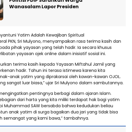
Politisi PDIP Sarankan Warga
Wanasalam Lapor Presiden
yantuni Yatim Adalah Kewajiban Spiritual
eral PKN, Sri Mulyono, menyampaikan rasa terima kasih dan
pada pihak yayasan yang telah hadir. Ia secara khusus
ibatan yayasan ojek online dalam inisiatif sosial ini.
rkan terima kasih kepada Yayasan Miftahul Jamil yang
rkenan hadir. Tahun ini terasa istimewa karena kita
ak-anak yatim yang diprakarsai oleh kawan-kawan OJOL.
yang sangat luar biasa,” ujar Sri Mulyono dalam sambutannya.
a mengingatkan pentingnya berbagi dalam ajaran Islam.
ebagian dari harta yang kita miliki terdapat hak bagi yatim
abi Muhammad SAW bersabda bahwa kedudukan beliau
un anak yatim di surga bagaikan dua jari yang tidak bisa
ilah semangat yang kami bawa,” tambahnya.