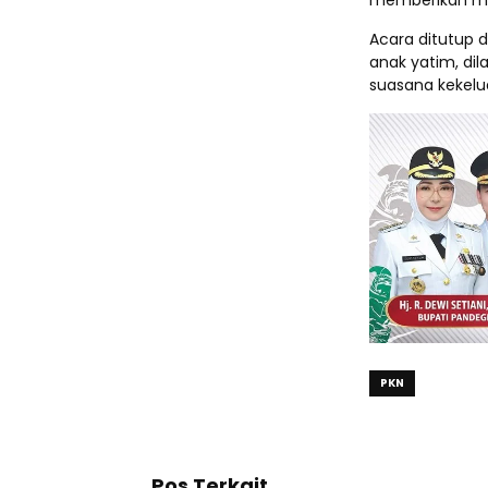
memberikan man
Acara ditutup 
anak yatim, di
suasana kekelu
PKN
Pos Terkait