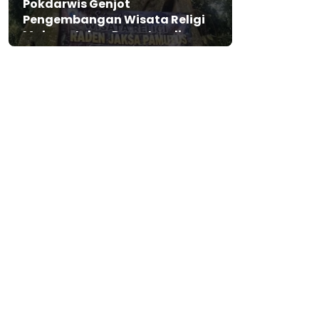
Pokdarwis Genjot
Pengembangan Wisata Religi
Makam Jaksa Pamutus di
Lebak