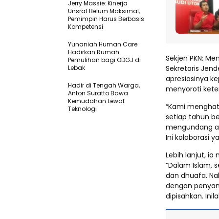
Jerry Massie: Kinerja
Unsrat Belum Maksimal,
Pemimpin Harus Berbasis
Kompetensi
Yunaniah Human Care
Hadirkan Rumah
Sekjen PKN: Men
Pemulihan bagi ODGJ di
Lebak
Sekretaris Jend
apresiasinya ke
Hadir di Tengah Warga,
menyoroti keterl
Anton Suratto Bawa
Kemudahan Lewat
“Kami menghatu
Teknologi ​
setiap tahun be
mengundang an
Ini kolaborasi 
Lebih lanjut, i
“Dalam Islam, s
dan dhuafa. N
dengan penyant
dipisahkan. In