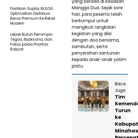
yang berada di kawasan
Mangga Dua. Sejak sore
Pastikan SupIai, BULOG
Optimalkan Distribusi
hari, para peserta telah
Beras Premium Ke Retail
berkumpul untuk
Modern
mengikuti rangkaian
kegiatan yang diisi
Lebak Butuh Pemimpin
Tegas, Bijaksana, dan
dengan doa bersama,
Fokus pada Prioritas
sambutan, serta
Rakyat
penyerahan santunan
kepada anak-anak yatim
piatu.
Baca
Juga
Tim
Kemenda
Turun
ke
Kabupa
Minaha
Percepa