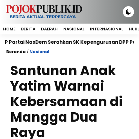
HOME
BERITA
DAERAH
NASIONAL
INTERNASIONAL
HUKU
ai NasDem Serahkan SK Kepengurusan DPP Petani NasDe
Beranda
/
Nasional
Santunan Anak
Yatim Warnai
Kebersamaan di
Mangga Dua
Raya