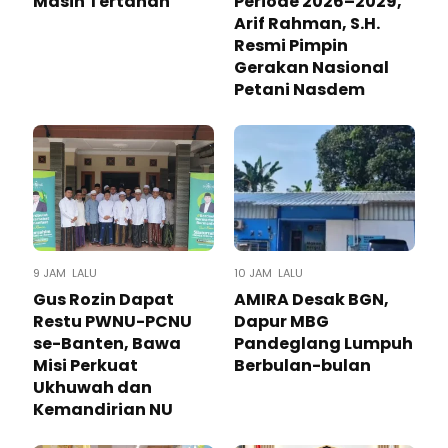
Masih Tertahan
Periode 2026–2029,
Arif Rahman, S.H.
Resmi Pimpin
Gerakan Nasional
Petani Nasdem
9 JAM LALU
10 JAM LALU
Gus Rozin Dapat
AMIRA Desak BGN,
Restu PWNU-PCNU
Dapur MBG
se-Banten, Bawa
Pandeglang Lumpuh
Misi Perkuat
Berbulan-bulan
Ukhuwah dan
Kemandirian NU