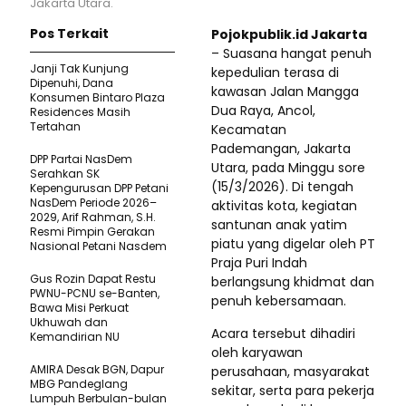
Jakarta Utara.
Pos Terkait
Pojokpublik.id Jakarta
– Suasana hangat penuh
Janji Tak Kunjung
kepedulian terasa di
Dipenuhi, Dana
kawasan Jalan Mangga
Konsumen Bintaro Plaza
Dua Raya, Ancol,
Residences Masih
Tertahan
Kecamatan
Pademangan, Jakarta
DPP Partai NasDem
Utara, pada Minggu sore
Serahkan SK
(15/3/2026). Di tengah
Kepengurusan DPP Petani
NasDem Periode 2026–
aktivitas kota, kegiatan
2029, Arif Rahman, S.H.
santunan anak yatim
Resmi Pimpin Gerakan
piatu yang digelar oleh PT
Nasional Petani Nasdem
Praja Puri Indah
Gus Rozin Dapat Restu
berlangsung khidmat dan
PWNU-PCNU se-Banten,
penuh kebersamaan.
Bawa Misi Perkuat
Ukhuwah dan
Acara tersebut dihadiri
Kemandirian NU
oleh karyawan
AMIRA Desak BGN, Dapur
perusahaan, masyarakat
MBG Pandeglang
sekitar, serta para pekerja
Lumpuh Berbulan-bulan