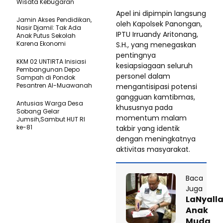
Wisata Kebugaran
Apel ini dipimpin langsung
Jamin Akses Pendidikan,
oleh Kapolsek Panongan,
Nasir Djamil: Tak Ada
IPTU Irruandy Aritonang,
Anak Putus Sekolah
Karena Ekonomi
S.H., yang menegaskan
pentingnya
KKM 02 UNTIRTA Inisiasi
kesiapsiagaan seluruh
Pembangunan Depo
personel dalam
Sampah di Pondok
Pesantren Al-Muawanah
mengantisipasi potensi
gangguan kamtibmas,
Antusias Warga Desa
khususnya pada
Sobang Gelar
momentum malam
Jumsih,Sambut HUT RI
ke-81
takbir yang identik
dengan meningkatnya
aktivitas masyarakat.
Baca
Juga
LaNyalla
Anak
Muda