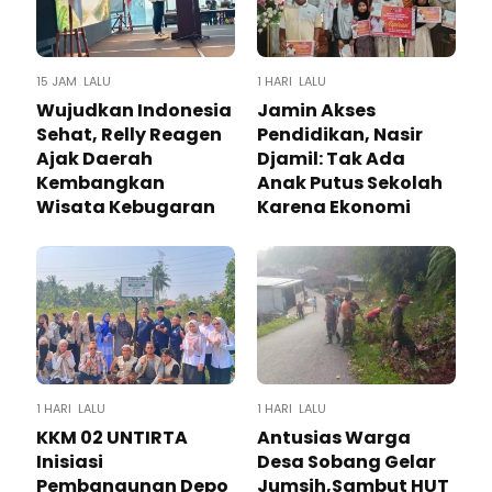
15 JAM LALU
1 HARI LALU
Wujudkan Indonesia
Jamin Akses
Sehat, Relly Reagen
Pendidikan, Nasir
Ajak Daerah
Djamil: Tak Ada
Kembangkan
Anak Putus Sekolah
Wisata Kebugaran
Karena Ekonomi
1 HARI LALU
1 HARI LALU
KKM 02 UNTIRTA
Antusias Warga
Inisiasi
Desa Sobang Gelar
Pembangunan Depo
Jumsih,Sambut HUT