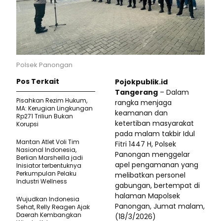
Polsek Panongan
Pos Terkait
Pojokpublik.id
Tangerang
– Dalam
Pisahkan Rezim Hukum,
rangka menjaga
MA: Kerugian Lingkungan
keamanan dan
Rp271 Triliun Bukan
ketertiban masyarakat
Korupsi
pada malam takbir Idul
Mantan Atlet Voli Tim
Fitri 1447 H, Polsek
Nasional Indonesia,
Panongan menggelar
Berlian Marsheilla jadi
apel pengamanan yang
Inisiator terbentuknya
Perkumpulan Pelaku
melibatkan personel
Industri Wellness
gabungan, bertempat di
halaman Mapolsek
Wujudkan Indonesia
Panongan, Jumat malam,
Sehat, Relly Reagen Ajak
Daerah Kembangkan
(18/3/2026)