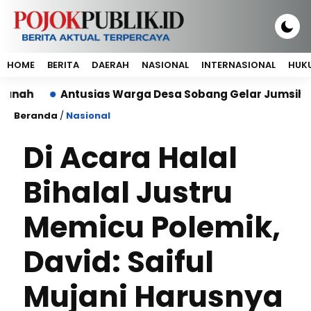
HOME
BERITA
DAERAH
NASIONAL
INTERNASIONAL
HUKU
Antusias Warga Desa Sobang Gelar Jumsih,Sambut H
Beranda
/
Nasional
Di Acara Halal
Bihalal Justru
Memicu Polemik,
David: Saiful
Mujani Harusnya