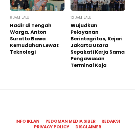
8 JAM LALU
10 JAM LALU
Hadir di Tengah
Wujudkan
Warga, Anton
Pelayanan
Suratto Bawa
Berintegritas, Kejari
Kemudahan Lewat
Jakarta Utara
Teknologi ​
Sepakati Kerja Sama
Pengawasan
Terminal Koja
INFO IKLAN
PEDOMAN MEDIA SIBER
REDAKSI
PRIVACY POLICY
DISCLAIMER