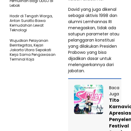
Pemulihan bagi ODGJ di
Lebak
David yang juga dikenal
sebagai aktivis 1998 dan
Hadir di Tengah Warga,
Anton Suratto Bawa
alumni Lemhannas RI
Kemudahan Lewat
menegaskan, tidak ada
Teknologi ​
satupun parameter atau
pelanggaran konstitusi
Wujudkan Pelayanan
Berintegritas, Kejari
yang dilakukan Presiden
Jakarta Utara Sepakati
Prabowo yang bisa
Kerja Sama Pengawasan
dijadikan dasar untuk
Terminal Koja
melengserkannya dari
jabatan.
Baca
Juga
Tito
Karnavi
Apresias
Penyele
Festival