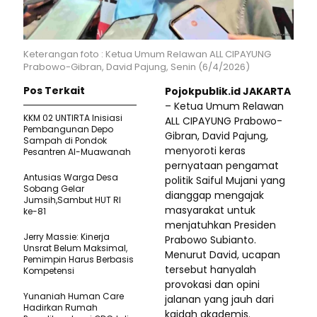
Keterangan foto : Ketua Umum Relawan ALL CIPAYUNG
Prabowo-Gibran, David Pajung, Senin (6/4/2026)
Pos Terkait
Pojokpublik.id JAKARTA
– Ketua Umum Relawan
KKM 02 UNTIRTA Inisiasi
ALL CIPAYUNG Prabowo-
Pembangunan Depo
Gibran, David Pajung,
Sampah di Pondok
menyoroti keras
Pesantren Al-Muawanah
pernyataan pengamat
Antusias Warga Desa
politik Saiful Mujani yang
Sobang Gelar
dianggap mengajak
Jumsih,Sambut HUT RI
masyarakat untuk
ke-81
menjatuhkan Presiden
Jerry Massie: Kinerja
Prabowo Subianto.
Unsrat Belum Maksimal,
Menurut David, ucapan
Pemimpin Harus Berbasis
tersebut hanyalah
Kompetensi
provokasi dan opini
Yunaniah Human Care
jalanan yang jauh dari
Hadirkan Rumah
kaidah akademis.