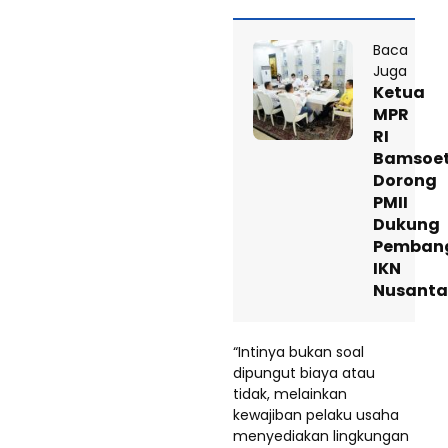
Baca
Juga
Ketua
MPR
RI
Bamsoe
Dorong
PMII
Dukung
Pemban
IKN
Nusanta
“Intinya bukan soal
dipungut biaya atau
tidak, melainkan
kewajiban pelaku usaha
menyediakan lingkungan