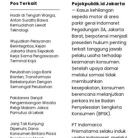
Pos Terkait
Pojokpublik.id Jakarta
— Kasus kehilangan
Hadir di Tengah Warga,
sepeda motor di area
Anton Suratto Bawa
parkir gerai Indomaret
Kemudahan Lewat
Pegadungan 3A, Jakarta
Teknologi ​
Barat, berpotensi menjadi
Wujudkan Pelayanan
preseden hukum penting
Berintegritas, Kejari
terkait tanggung jawab
Jakarta Utara Sepakati
pelaku usaha terhadap
Kerja Sama Pengawasan
Terminal Koja
keamanan konsumen.
Setelah upaya damai
Perubahan Logo Bank
melalui somasi tidak
Banten, Transformasi
membuahkan
Berkelanjutan Dengan
Semangat Perubahan
kesepakatan, konsumen
berencana melanjutkan
Pokdarwis Genjot
perkara ini ke Badan
Pengembangan Wisata
Penyelesaian Sengketa
Religi Makam Jaksa
Pamutus di Lebak
Konsumen (BPSK).
Janji Tak Kunjung
PT Indomarco
Dipenuhi, Dana
Prismatama selaku induk
Konsumen Bintaro Plaza
usaha Indomaret, melalui