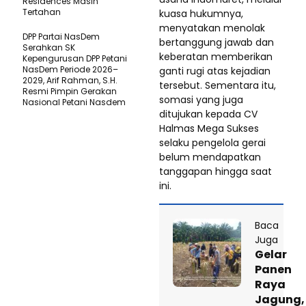
Residences Masih
Tertahan
kuasa hukumnya,
menyatakan menolak
DPP Partai NasDem
bertanggung jawab dan
Serahkan SK
keberatan memberikan
Kepengurusan DPP Petani
NasDem Periode 2026–
ganti rugi atas kejadian
2029, Arif Rahman, S.H.
tersebut. Sementara itu,
Resmi Pimpin Gerakan
somasi yang juga
Nasional Petani Nasdem
ditujukan kepada CV
Halmas Mega Sukses
selaku pengelola gerai
belum mendapatkan
tanggapan hingga saat
ini.
Baca
Juga
Gelar
Panen
Raya
Jagung,