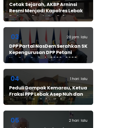
Cetak Sejarah, AKBP Arninsi
Resmi Menjadi Kapolres Lebak
Pertama Berstatus Polwan
03
20 jam lalu
DPP Partai NasDem Serahkan SK
Kepengurusan DPP Petani
NasDem Periode 2026–2029,
Arif Rahman, S.H. Resmi Pimpin
Gerakan Nasional Petani
Nasdem
04
1 hari lalu
Peduli Dampak Kemarau, Ketua
Fraksi PPP Lebak Asep Nuh dan
Anggota Fraksi Adiwinata
Kusuma Salurkan Bantuan Air
Bersih untuk Warga
Bintangresm
05
2 hari lalu