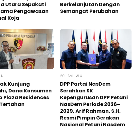
a Utara Sepakati
Berkelanjutan Dengan
 Sama Pengawasan
Semangat Perubahan
al Koja
LU
20 JAM LALU
Tak Kunjung
DPP Partai NasDem
uhi, Dana Konsumen
Serahkan SK
o Plaza Residences
Kepengurusan DPP Petani
 Tertahan
NasDem Periode 2026–
2029, Arif Rahman, S.H.
Resmi Pimpin Gerakan
Nasional Petani Nasdem