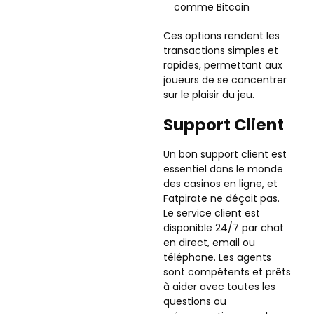
comme Bitcoin
Ces options rendent les
transactions simples et
rapides, permettant aux
joueurs de se concentrer
sur le plaisir du jeu.
Support Client
Un bon support client est
essentiel dans le monde
des casinos en ligne, et
Fatpirate ne déçoit pas.
Le service client est
disponible 24/7 par chat
en direct, email ou
téléphone. Les agents
sont compétents et prêts
à aider avec toutes les
questions ou