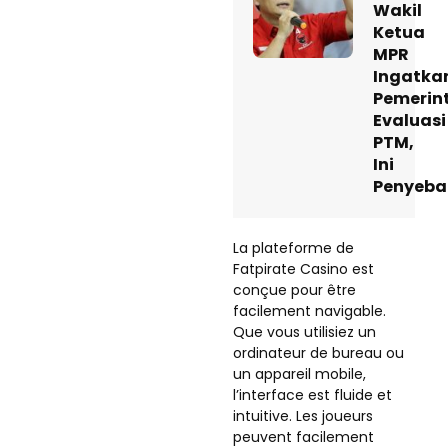
Wakil
Ketua
MPR
Ingatka
Pemerin
Evaluasi
PTM,
Ini
Penyeb
La plateforme de
Fatpirate Casino est
conçue pour être
facilement navigable.
Que vous utilisiez un
ordinateur de bureau ou
un appareil mobile,
l’interface est fluide et
intuitive. Les joueurs
peuvent facilement