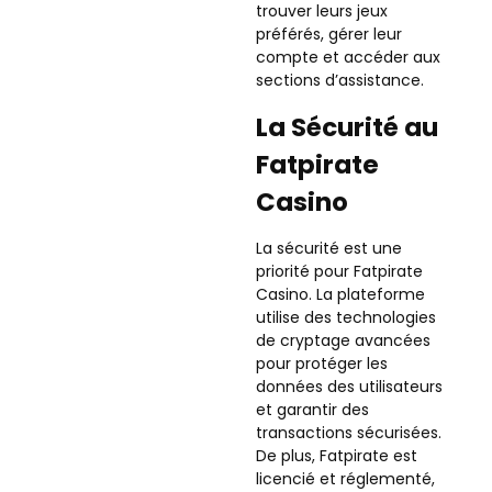
trouver leurs jeux
préférés, gérer leur
compte et accéder aux
sections d’assistance.
La Sécurité au
Fatpirate
Casino
La sécurité est une
priorité pour Fatpirate
Casino. La plateforme
utilise des technologies
de cryptage avancées
pour protéger les
données des utilisateurs
et garantir des
transactions sécurisées.
De plus, Fatpirate est
licencié et réglementé,