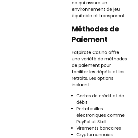
ce qui assure un
environnement de jeu
équitable et transparent.
Méthodes de
Paiement
Fatpirate Casino offre
une variété de méthodes
de paiement pour
faciliter les dépôts et les
retraits. Les options
incluent :
Cartes de crédit et de
débit
Portefeuilles
électroniques comme
PayPal et Skrill
Virements bancaires
Cryptomonnaies