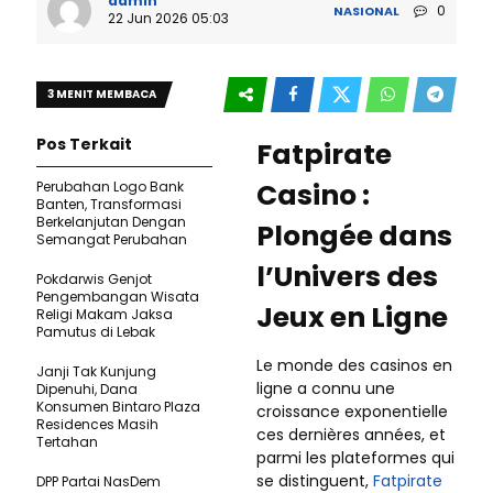
admin
0
NASIONAL
22 Jun 2026 05:03
3 MENIT MEMBACA
Pos Terkait
Fatpirate
Casino :
Perubahan Logo Bank
Banten, Transformasi
Berkelanjutan Dengan
Plongée dans
Semangat Perubahan
l’Univers des
Pokdarwis Genjot
Pengembangan Wisata
Jeux en Ligne
Religi Makam Jaksa
Pamutus di Lebak
Le monde des casinos en
Janji Tak Kunjung
ligne a connu une
Dipenuhi, Dana
Konsumen Bintaro Plaza
croissance exponentielle
Residences Masih
ces dernières années, et
Tertahan
parmi les plateformes qui
se distinguent,
Fatpirate
DPP Partai NasDem