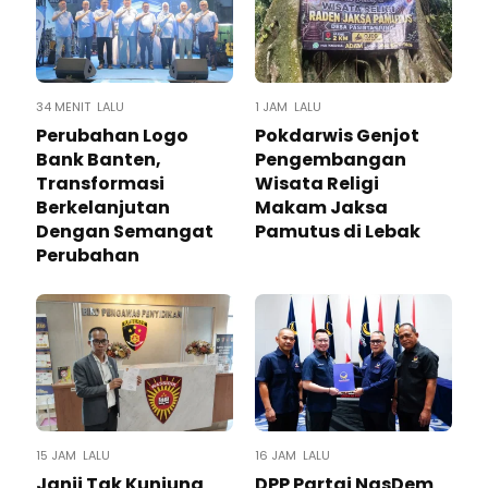
34 MENIT LALU
1 JAM LALU
Perubahan Logo
Pokdarwis Genjot
Bank Banten,
Pengembangan
Transformasi
Wisata Religi
Berkelanjutan
Makam Jaksa
Dengan Semangat
Pamutus di Lebak
Perubahan
15 JAM LALU
16 JAM LALU
Janji Tak Kunjung
DPP Partai NasDem