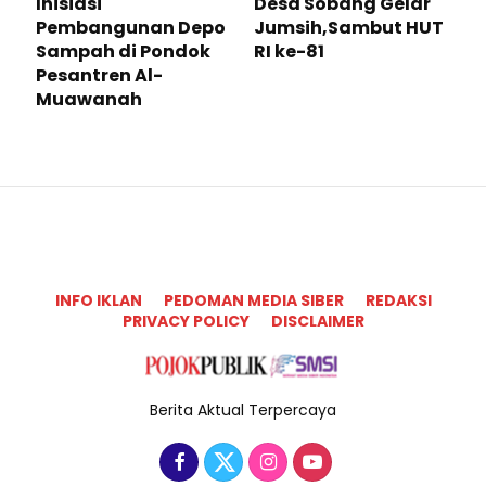
Inisiasi
Desa Sobang Gelar
Pembangunan Depo
Jumsih,Sambut HUT
Sampah di Pondok
RI ke-81
Pesantren Al-
Muawanah
INFO IKLAN
PEDOMAN MEDIA SIBER
REDAKSI
PRIVACY POLICY
DISCLAIMER
Berita Aktual Terpercaya