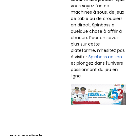
vous soyez fan de
machines à sous, de jeux
de table ou de croupiers
en direct, Spinboss a
quelque chose à offrir à
chacun. Pour en savoir
plus sur cette
plateforme, n’hésitez pas
à visiter
Spinboss casino
et plongez dans l’univers
passionnant du jeu en
ligne.