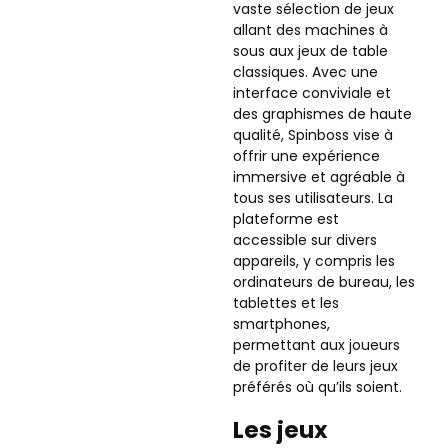
vaste sélection de jeux
allant des machines à
sous aux jeux de table
classiques. Avec une
interface conviviale et
des graphismes de haute
qualité, Spinboss vise à
offrir une expérience
immersive et agréable à
tous ses utilisateurs. La
plateforme est
accessible sur divers
appareils, y compris les
ordinateurs de bureau, les
tablettes et les
smartphones,
permettant aux joueurs
de profiter de leurs jeux
préférés où qu’ils soient.
Les jeux