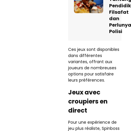
Pendidi
Filsafat
dan
Perluny
Polisi
Ces jeux sont disponibles
dans différentes
variantes, offrant aux
joueurs de nombreuses
options pour satisfaire
leurs préférences.
Jeux avec
croupiers en
direct
Pour une expérience de
jeu plus réaliste, Spinboss