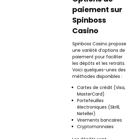
paiement sur
Spinboss
Casino
Spinboss Casino propose
une variété d’options de
paiement pour faciliter
les dépôts et les retraits.
Voici quelques-unes des
méthodes disponibles :
Cartes de crédit (Visa,
MasterCard)
Portefeuilles
électroniques (Skrill,
Neteller)
Virements bancaires
Cryptomonnaies