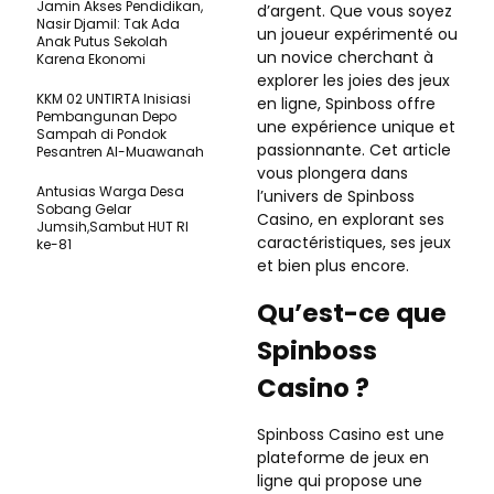
Jamin Akses Pendidikan,
d’argent. Que vous soyez
Nasir Djamil: Tak Ada
un joueur expérimenté ou
Anak Putus Sekolah
un novice cherchant à
Karena Ekonomi
explorer les joies des jeux
KKM 02 UNTIRTA Inisiasi
en ligne, Spinboss offre
Pembangunan Depo
une expérience unique et
Sampah di Pondok
passionnante. Cet article
Pesantren Al-Muawanah
vous plongera dans
Antusias Warga Desa
l’univers de Spinboss
Sobang Gelar
Casino, en explorant ses
Jumsih,Sambut HUT RI
caractéristiques, ses jeux
ke-81
et bien plus encore.
Qu’est-ce que
Spinboss
Casino ?
Spinboss Casino est une
plateforme de jeux en
ligne qui propose une