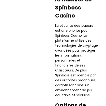
Spinboss
Casino
La sécurité des joueurs
est une priorité pour
Spinboss Casino. La
plateforme utilise des
technologies de cryptage
avancées pour protéger
les informations
personnelles et
financières de ses
utilisateurs. De plus,
Spinboss est licencié par
des autorités reconnues,
garantissant ainsi un
environnement de jeu
équitable et sécurisé.
Options de