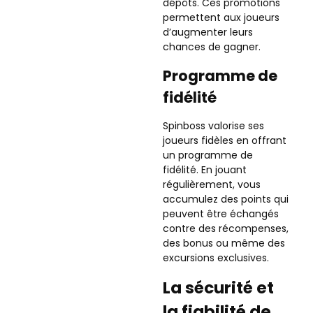
dépôts. Ces promotions
permettent aux joueurs
d’augmenter leurs
chances de gagner.
Programme de
fidélité
Spinboss valorise ses
joueurs fidèles en offrant
un programme de
fidélité. En jouant
régulièrement, vous
accumulez des points qui
peuvent être échangés
contre des récompenses,
des bonus ou même des
excursions exclusives.
La sécurité et
la fiabilité de