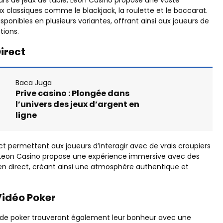
rs de jeux de table, Leon Casino propose une vaste
ux classiques comme le blackjack, la roulette et le baccarat.
sponibles en plusieurs variantes, offrant ainsi aux joueurs de
ions.
irect
Baca Juga
Prive casino : Plongée dans
l’univers des jeux d’argent en
ligne
ect permettent aux joueurs d’interagir avec de vrais croupiers
 Leon Casino propose une expérience immersive avec des
en direct, créant ainsi une atmosphère authentique et
Vidéo Poker
 de poker trouveront également leur bonheur avec une