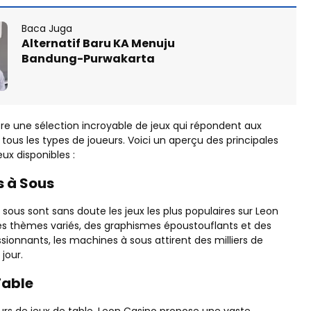
Baca Juga
Alternatif Baru KA Menuju
Bandung-Purwakarta
re une sélection incroyable de jeux qui répondent aux
tous les types de joueurs. Voici un aperçu des principales
ux disponibles :
 à Sous
sous sont sans doute les jeux les plus populaires sur Leon
es thèmes variés, des graphismes époustouflants et des
sionnants, les machines à sous attirent des milliers de
jour.
Table