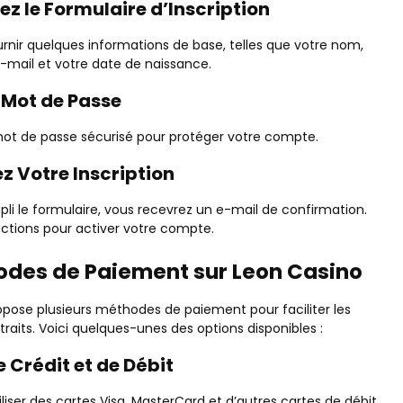
z le Formulaire d’Inscription
rnir quelques informations de base, telles que votre nom,
-mail et votre date de naissance.
 Mot de Passe
mot de passe sécurisé pour protéger votre compte.
z Votre Inscription
pli le formulaire, vous recevrez un e-mail de confirmation.
ructions pour activer votre compte.
odes de Paiement sur Leon Casino
pose plusieurs méthodes de paiement pour faciliter les
traits. Voici quelques-unes des options disponibles :
 Crédit et de Débit
liser des cartes Visa, MasterCard et d’autres cartes de débit