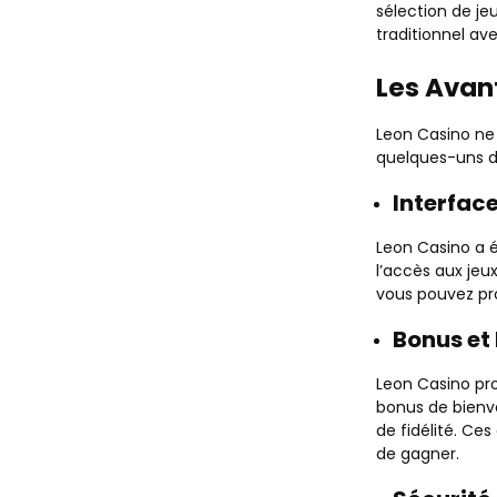
sélection de je
traditionnel av
Les Avan
Leon Casino ne 
quelques-uns d
Interfac
Leon Casino a ét
l’accès aux jeu
vous pouvez pro
Bonus et
Leon Casino pr
bonus de bien
de fidélité. Ce
de gagner.