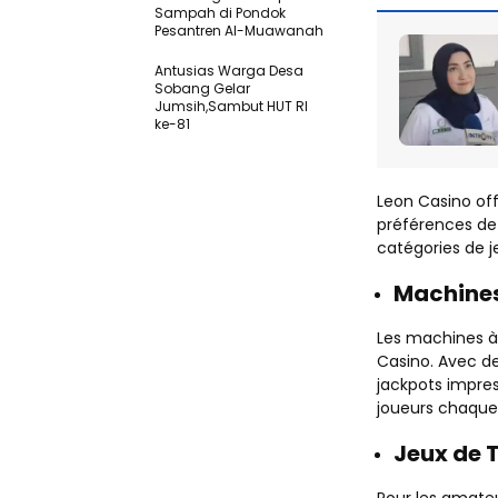
Sampah di Pondok
Pesantren Al-Muawanah
Antusias Warga Desa
Sobang Gelar
Jumsih,Sambut HUT RI
ke-81
Leon Casino off
préférences de 
catégories de je
Machines
Les machines à 
Casino. Avec d
jackpots impres
joueurs chaque 
Jeux de 