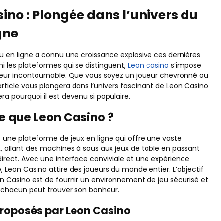
ino : Plongée dans l’univers du
igne
 en ligne a connu une croissance explosive ces dernières
i les plateformes qui se distinguent,
Leon casino
s’impose
r incontournable. Que vous soyez un joueur chevronné ou
article vous plongera dans l’univers fascinant de Leon Casino
ra pourquoi il est devenu si populaire.
e que Leon Casino ?
 une plateforme de jeux en ligne qui offre une vaste
 allant des machines à sous aux jeux de table en passant
 direct. Avec une interface conviviale et une expérience
de, Leon Casino attire des joueurs du monde entier. L’objectif
on Casino est de fournir un environnement de jeu sécurisé et
ù chacun peut trouver son bonheur.
Proposés par Leon Casino