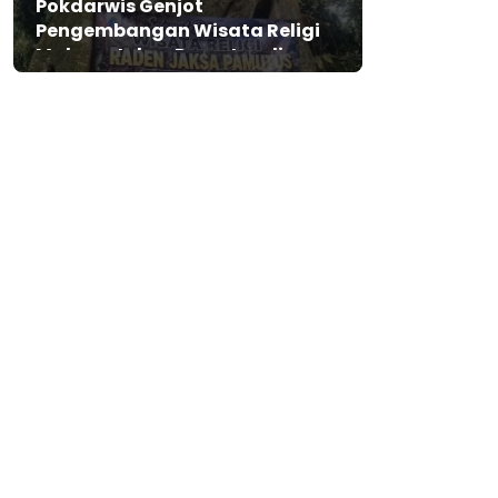
Pokdarwis Genjot
Pengembangan Wisata Religi
Makam Jaksa Pamutus di
Lebak