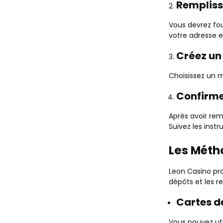
Remplisse
Vous devrez fou
votre adresse e
Créez un
Choisissez un 
Confirme
Après avoir rem
Suivez les inst
Les Méth
Leon Casino pro
dépôts et les re
Cartes de
Vous pouvez uti