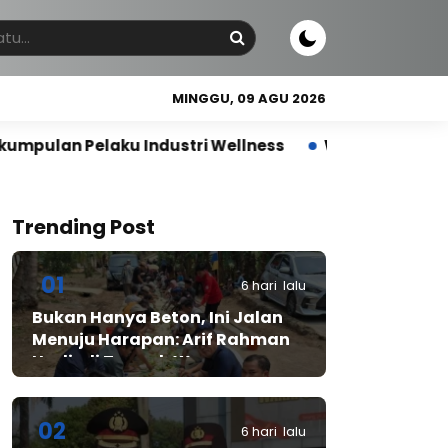
MINGGU, 09 AGU 2026
aku Industri Wellness
Wujudkan Indonesia Sehat, 
Trending Post
01
6 hari lalu
Bukan Hanya Beton, Ini Jalan
Menuju Harapan: Arif Rahman
Hadir di Tengah Warga
Cibadak
02
6 hari lalu