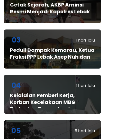
Cetak Sejarah, AKBP Arninsi
Resmi Menjadi Kapolres Lebak
Pertama Berstatus Polwan
03
1 hari lalu
Peduli Dampak Kemarau, Ketua
Fraksi PPP Lebak Asep Nuh dan
Anggota Fraksi Adiwinata
Kusuma Salurkan Bantuan Air
Bersih untuk Warga
Bintangresm
04
1 hari lalu
Kelalaian Pemberi Kerja,
Korban Kecelakaan MBG
Terbaring Tanpa Jaminan
05
5 hari lalu