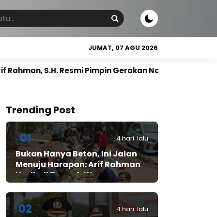
JUMAT, 07 AGU 2026
esmi Pimpin Gerakan Nasional Petani Nasdem
Gus R
Trending Post
01
4 hari lalu
Bukan Hanya Beton, Ini Jalan
Menuju Harapan: Arif Rahman
Hadir di Tengah Warga
Cibadak
02
4 hari lalu