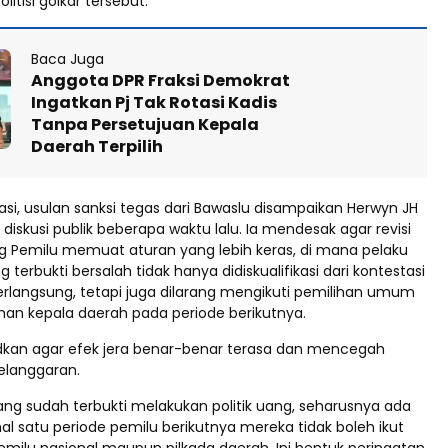
itisi golkar tersebut.
Baca Juga
Anggota DPR Fraksi Demokrat
Ingatkan Pj Tak Rotasi Kadis
Tanpa Persetujuan Kepala
Daerah Terpilih
si, usulan sanksi tegas dari Bawaslu disampaikan Herwyn JH
iskusi publik beberapa waktu lalu. Ia mendesak agar revisi
Pemilu memuat aturan yang lebih keras, di mana pelaku
g terbukti bersalah tidak hanya didiskualifikasi dari kontestasi
rlangsung, tetapi juga dilarang mengikuti pemilihan umum
an kepala daerah pada periode berikutnya.
udkan agar efek jera benar-benar terasa dan mencegah
elanggaran.
ang sudah terbukti melakukan politik uang, seharusnya ada
al satu periode pemilu berikutnya mereka tidak boleh ikut
 pemilu nasional maupun pilkada daerah. Ini bentuk peringatan