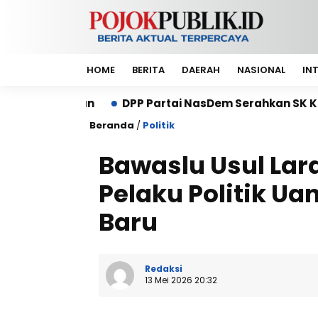
HOME
BERITA
DAERAH
NASIONAL
IN
DPP Partai NasDem Serahkan SK Kepengurusan DPP 
Beranda
/
Politik
Bawaslu Usul Lara
Pelaku Politik Ua
Baru
Redaksi
13 Mei 2026 20:32