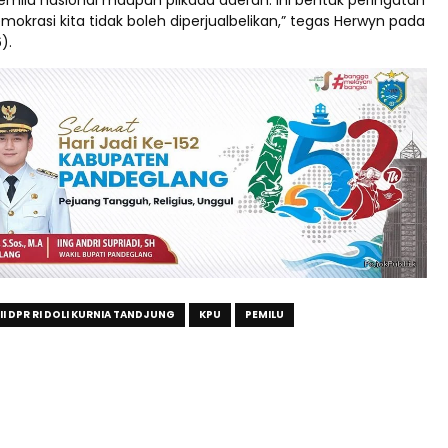
okrasi kita tidak boleh diperjualbelikan,” tegas Herwyn pada
).
I DPR RI DOLI KURNIA TANDJUNG
KPU
PEMILU