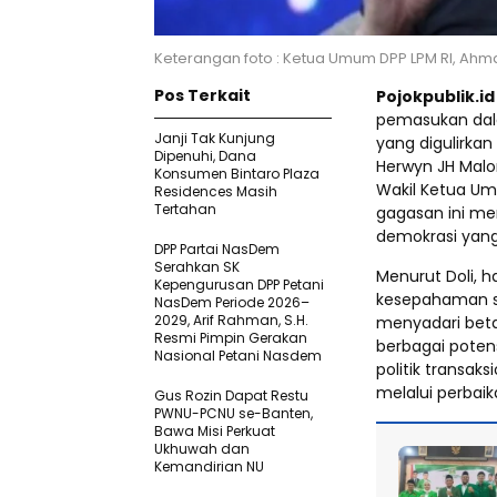
Keterangan foto : Ketua Umum DPP LPM RI, Ahma
Pos Terkait
Pojokpublik.i
pemasukan dalam
Janji Tak Kunjung
yang digulirka
Dipenuhi, Dana
Herwyn JH Malon
Konsumen Bintaro Plaza
Wakil Ketua Um
Residences Masih
Tertahan
gagasan ini me
demokrasi yang b
DPP Partai NasDem
Serahkan SK
Menurut Doli, h
Kepengurusan DPP Petani
kesepahaman s
NasDem Periode 2026–
2029, Arif Rahman, S.H.
menyadari betap
Resmi Pimpin Gerakan
berbagai poten
Nasional Petani Nasdem
politik transak
melalui perbai
Gus Rozin Dapat Restu
PWNU-PCNU se-Banten,
Bawa Misi Perkuat
Ukhuwah dan
Kemandirian NU