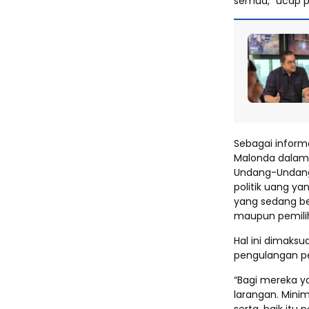
semua,” ucap pol
Sebagai informa
Malonda dalam d
Undang-Undang 
politik uang yan
yang sedang be
maupun pemilih
Hal ini dimaks
pengulangan p
“Bagi mereka y
larangan. Minim
serta, baik itu