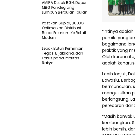
AMIRA Desak BGN, Dapur
MBG Pandeglang
Lumpuh Berbulan-bulan
Pastikan SupIai, BULOG
Optimalkan Distribusi
“Intinya adala
Beras Premium Ke Retail
pemilu yang ber
Modern
bagaimana lan
Lebak Butuh Pemimpin
praktik yang me
Tegas, Bijaksana, dan
Oleh karena it
Fokus pada Prioritas
adalah keharusa
Rakyat
Lebih lanjut, D
Bawaslu. Berba
bermunculan, s
mengusulkan p
berlangsung. La
peredaran dana
“Masih banyak u
kembangkan. Se
lebih bersih, d