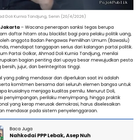
d Doli Kurnia Tandjung, Senin (20/4/2026)
d Jakarta
– Wacana penerapan sanksi tegas berupa
 daftar hitam atau blacklist bagi para pelaku politik uang,
n oleh anggota Badan Pengawas Pemilihan Umum (Bawaslu)
da, mendapat tanggapan serius dari kalangan partai politik.
um Partai Golkar, Ahmad Doli Kurnia Tandjung, menilai
rupakan bagian penting dari upaya besar mewujudkan pesta
ersih, jujur, dan berintegritas tinggi.
al yang paling mendasar dan diperlukan saat ini adalah
erta komitmen bersama dari seluruh elemen bangsa untuk
a krusialnya menjaga kualitas pemilu. Menurut Doli,
si penyimpangan, perilaku menyimpang, hingga praktik
sional yang kerap merusak demokrasi, harus diselesaikan
kan mendasar pada sistem penyelenggaraan.
Baca Juga
Nahkodai PPP Lebak, Asep Nuh