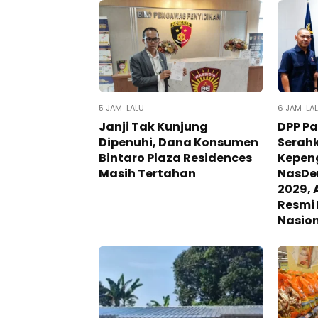
5 JAM LALU
6 JAM LA
Janji Tak Kunjung
DPP P
Dipenuhi, Dana Konsumen
Serah
Bintaro Plaza Residences
Kepen
Masih Tertahan
NasDe
2029, 
Resmi
Nasio