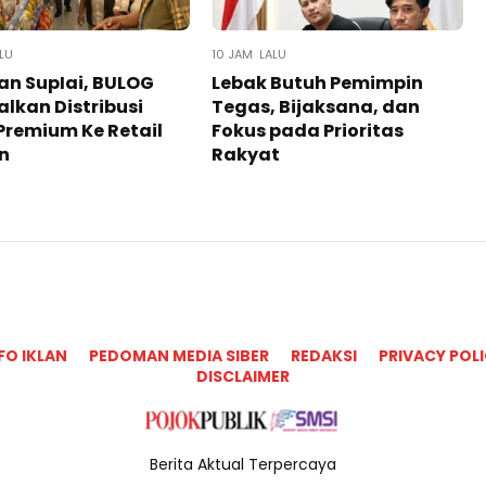
LU
10 JAM LALU
an SupIai, BULOG
Lebak Butuh Pemimpin
lkan Distribusi
Tegas, Bijaksana, dan
Premium Ke Retail
Fokus pada Prioritas
n
Rakyat
FO IKLAN
PEDOMAN MEDIA SIBER
REDAKSI
PRIVACY POL
DISCLAIMER
Berita Aktual Terpercaya