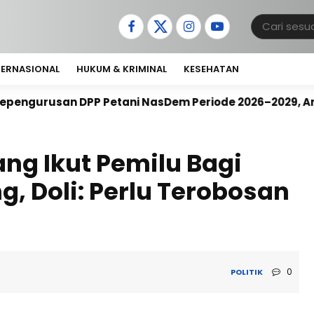
TERNASIONAL
HUKUM & KRIMINAL
KESEHATAN
Petani NasDem Periode 2026–2029, Arif Rahman, S.H. R
ng Ikut Pemilu Bagi
ng, Doli: Perlu Terobosan
0
POLITIK