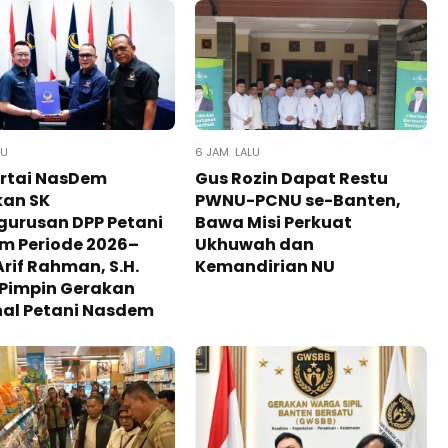
LU
6 JAM LALU
artai NasDem
Gus Rozin Dapat Restu
kan SK
PWNU-PCNU se-Banten,
gurusan DPP Petani
Bawa Misi Perkuat
m Periode 2026–
Ukhuwah dan
Arif Rahman, S.H.
Kemandirian NU
 Pimpin Gerakan
nal Petani Nasdem