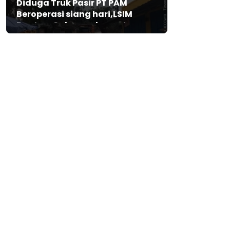
Diduga Truk Pasir PT PAM
Beroperasi siang hari,LSIM
Banten: Gubernur harus turun
tangan