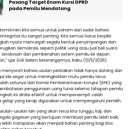
Pasang Target Enam Kursi DPRD
pada Pemilu Mendatang
h komitmen kita semua untuk paham dan sadar bahwa
integritas itu sangat penting. Kita semua harus berpikir
gkah nyata mencegah segala bentuk penyimpangan dan
rugikan demokrasi, seperti politik uang atau jual beli suara.
u, terobosan dan pembenahan sistem pemilu ke depan
n,” ujar Doli dalam keterangannya, Rabu (13/5/2026).
oli menyoroti bahwa usulan perbaikan tidak hanya datang dari
gai ide segar untuk meningkatkan mutu pemilu terus
alah satunya dari Komisi Pemberantasan Korupsi (KPK) yang
embatasan penggunaan uang tunai selama tahapan pemilu
ngkah ini dinilai efektif untuk mempersempit celah
 gelap yang kerap digunakan untuk mempengaruhi pemilih.
sulan-usulan lain yang akan terus kita tunggu, kaji, dan
gala gagasan yang bertujuan membuat pemilu lebih baik,
an lebih transparan akan menjadi bahan penting bagi kita