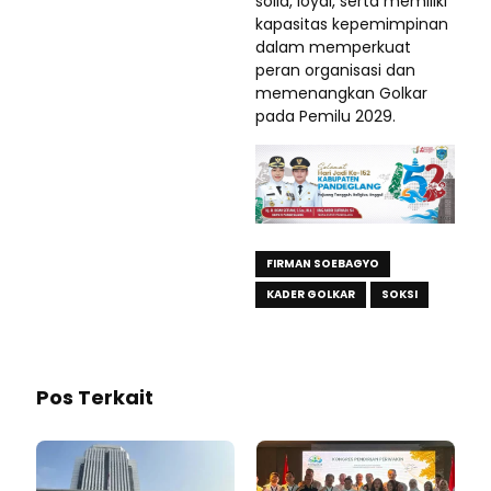
solid, loyal, serta memiliki
kapasitas kepemimpinan
dalam memperkuat
peran organisasi dan
memenangkan Golkar
pada Pemilu 2029.
FIRMAN SOEBAGYO
KADER GOLKAR
SOKSI
Pos Terkait