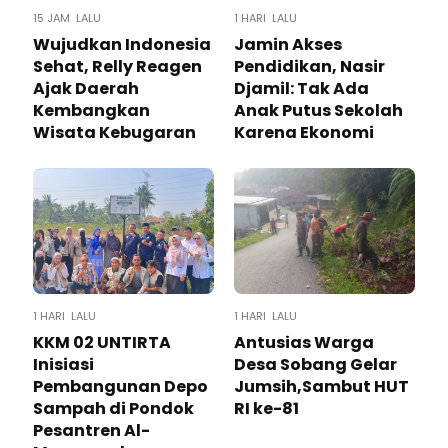
15 JAM LALU
1 HARI LALU
Wujudkan Indonesia
Jamin Akses
Sehat, Relly Reagen
Pendidikan, Nasir
Ajak Daerah
Djamil: Tak Ada
Kembangkan
Anak Putus Sekolah
Wisata Kebugaran
Karena Ekonomi
1 HARI LALU
1 HARI LALU
KKM 02 UNTIRTA
Antusias Warga
Inisiasi
Desa Sobang Gelar
Pembangunan Depo
Jumsih,Sambut HUT
Sampah di Pondok
RI ke-81
Pesantren Al-