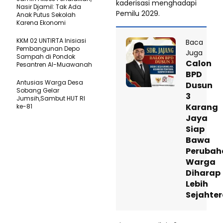
kaderisasi menghadapi
Nasir Djamil: Tak Ada
Pemilu 2029.
Anak Putus Sekolah
Karena Ekonomi
KKM 02 UNTIRTA Inisiasi
Baca
Pembangunan Depo
Juga
Sampah di Pondok
Calon
Pesantren Al-Muawanah
BPD
Antusias Warga Desa
Dusun
Sobang Gelar
3
Jumsih,Sambut HUT RI
Karang
ke-81
Jaya
Siap
Bawa
Perubah
Warga
Diharap
Lebih
Sejahte