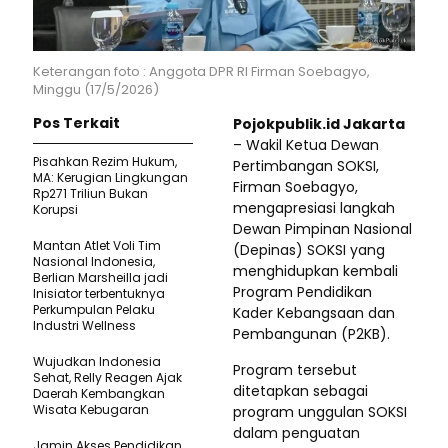
Keterangan foto : Anggota DPR RI Firman Soebagyo,
Minggu (17/5/2026)
Pos Terkait
Pojokpublik.id Jakarta
– Wakil Ketua Dewan
Pisahkan Rezim Hukum,
Pertimbangan SOKSI,
MA: Kerugian Lingkungan
Firman Soebagyo,
Rp271 Triliun Bukan
mengapresiasi langkah
Korupsi
Dewan Pimpinan Nasional
Mantan Atlet Voli Tim
(Depinas) SOKSI yang
Nasional Indonesia,
menghidupkan kembali
Berlian Marsheilla jadi
Program Pendidikan
Inisiator terbentuknya
Perkumpulan Pelaku
Kader Kebangsaan dan
Industri Wellness
Pembangunan (P2KB).
Wujudkan Indonesia
Program tersebut
Sehat, Relly Reagen Ajak
ditetapkan sebagai
Daerah Kembangkan
Wisata Kebugaran
program unggulan SOKSI
dalam penguatan
Jamin Akses Pendidikan,