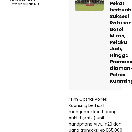
Pekat
Kemandirian NU
berbuah
Sukses!
Ratusan
Botol
Miras,
Pelaku
Judi,
Hingga
Preman
diaman
Polres
Kuansin
“Tim Opsnal Polres
Kuansing berhasil
mengamankan barang
bukti 1 (satu) unit
handphone VIVO Y20 dan
uang transaksi Rp.665.000