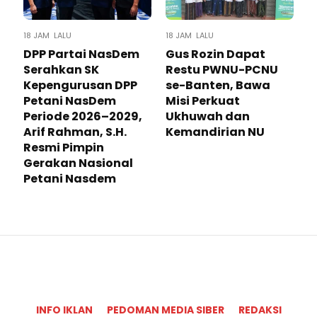
18 JAM LALU
18 JAM LALU
DPP Partai NasDem
Gus Rozin Dapat
Serahkan SK
Restu PWNU-PCNU
Kepengurusan DPP
se-Banten, Bawa
Petani NasDem
Misi Perkuat
Periode 2026–2029,
Ukhuwah dan
Arif Rahman, S.H.
Kemandirian NU
Resmi Pimpin
Gerakan Nasional
Petani Nasdem
INFO IKLAN
PEDOMAN MEDIA SIBER
REDAKSI