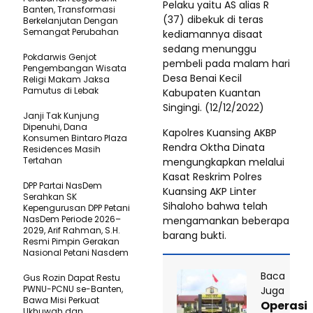
Pelaku yaitu AS alias R
Banten, Transformasi
(37) dibekuk di teras
Berkelanjutan Dengan
Semangat Perubahan
kediamannya disaat
sedang menunggu
Pokdarwis Genjot
pembeli pada malam hari
Pengembangan Wisata
Desa Benai Kecil
Religi Makam Jaksa
Pamutus di Lebak
Kabupaten Kuantan
Singingi. (12/12/2022)
Janji Tak Kunjung
Dipenuhi, Dana
Kapolres Kuansing AKBP
Konsumen Bintaro Plaza
Rendra Oktha Dinata
Residences Masih
Tertahan
mengungkapkan melalui
Kasat Reskrim Polres
DPP Partai NasDem
Kuansing AKP Linter
Serahkan SK
Sihaloho bahwa telah
Kepengurusan DPP Petani
NasDem Periode 2026–
mengamankan beberapa
2029, Arif Rahman, S.H.
barang bukti.
Resmi Pimpin Gerakan
Nasional Petani Nasdem
Baca
Gus Rozin Dapat Restu
PWNU-PCNU se-Banten,
Juga
Bawa Misi Perkuat
Operasi
Ukhuwah dan