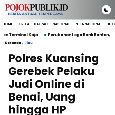
HOME
BERITA
DAERAH
NASIONAL
INTERNASIONAL
HUKU
nal Koja
Perubahan Logo Bank Banten, Transforma
Beranda
/
Riau
Polres Kuansing
Gerebek Pelaku
Judi Online di
Benai, Uang
hingga HP