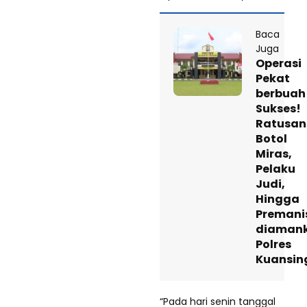
Baca
Juga
Operasi
Pekat
berbuah
Sukses!
Ratusan
Botol
Miras,
Pelaku
Judi,
Hingga
Preman
diaman
Polres
Kuansin
“Pada hari senin tanggal