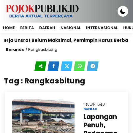
HOME
BERITA
DAERAH
NASIONAL
INTERNASIONAL
HUKU
a Unsrat Belum Maksimal, Pemimpin Harus Berbasis Kom
Beranda
/
Rangkasbitung
Tag : Rangkasbitung
1 BULAN LALU |
DAERAH
Lapangan
Penuh,