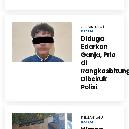
7 BULAN LALU |
DAERAH
Diduga
Edarkan
Ganja, Pria
di
Rangkasbitun
Dibekuk
Polisi
11 BULAN LALU |
DAERAH