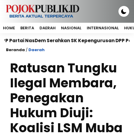
HOME
BERITA
DAERAH
NASIONAL
INTERNASIONAL
HUKU
i NasDem Serahkan SK Kepengurusan DPP Petani NasDem
Beranda
/
Daerah
Ratusan Tungku
Ilegal Membara,
Penegakan
Hukum Diuji:
Koalisi LSM Muba