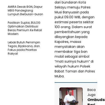
dari bundaran Kota
AMIRA Desak BGN, Dapur
Sekayu menuju Polres
MBG Pandeglang
Musi Banyuasin pada
Lumpuh Berbulan-bulan
pukul 09.00 WIB, dengan
estimasi peserta sekitar
Pastikan SupIai, BULOG
Optimalkan Distribusi
100 orang. Dalam surat
Beras Premium Ke Retail
pemberitahuan yang
Modern
dilayangkan kepada
Kapolres, massa
Lebak Butuh Pemimpin
Tegas, Bijaksana, dan
menyatakan akan
Fokus pada Prioritas
membakar tiga ban
Rakyat
mobil sebagai simbol
“mati surinya hukum” di
wilayah hukum Polsek
Babat Toman dan Polres
Muba.
Baca
Juga
Ombud
Beri