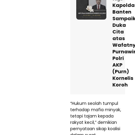
Kapolda
Banten
Sampai
Duka
Cita
atas
Wafatn
Purnawi
Polri
AKP
(Purn)
Kornelis
Koroh
“Hukum seolah tumpul
terhadap mafia minyak,
tetapi tajam kepada
rakyat kecil,” demikian
pernyataan sikap koalisi