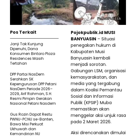
Pos Terkait
Pojokpublik.id MUSI
BANYUASIN
– Situasi
Janji Tak Kunjung
penegakan hukum di
Dipenuhi, Dana
Kabupaten Musi
Konsumen Bintaro Plaza
Banyuasin kembali
Residences Masih
Tertahan
menjadi sorotan.
Gabungan LSM, organisasi
DPP Partai NasDem
kemasyarakatan, dan
Serahkan SK
media yang tergabung
Kepengurusan DPP Petani
NasDem Periode 2026–
dalam Koalisi Pemantau
2029, Arif Rahman, S.H.
Sosial dan Informasi
Resmi Pimpin Gerakan
Publik (KPSIP) Muba
Nasional Petani Nasdem
memastikan akan
Gus Rozin Dapat Restu
menggelar aksi unjuk rasa
PWNU-PCNU se-Banten,
pada 2 Maret 2026.
Bawa Misi Perkuat
Ukhuwah dan
Aksi direncanakan dimulai
Kemandirian NU