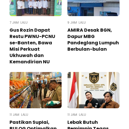
7 JAM LALU
9 JAM LALU
Gus Rozin Dapat
AMIRA Desak BGN,
Restu PWNU-PCNU
Dapur MBG
se-Banten, Bawa
Pandeglang Lumpuh
Misi Perkuat
Berbulan-bulan
Ukhuwah dan
Kemandirian NU
11 JAM LALU
11 JAM LALU
Pastikan SupIai,
Lebak Butuh
BULOG Optimalkan
Pemimpin Tegas,