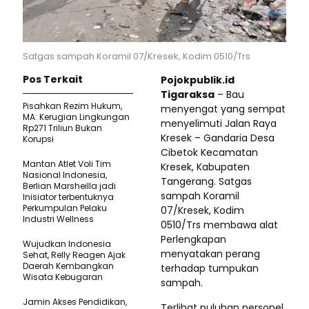
Satgas sampah Koramil 07/Kresek, Kodim 0510/Trs
Pos Terkait
Pojokpublik.id
Tigaraksa
– Bau
Pisahkan Rezim Hukum,
menyengat yang sempat
MA: Kerugian Lingkungan
menyelimuti Jalan Raya
Rp271 Triliun Bukan
Kresek – Gandaria Desa
Korupsi
Cibetok Kecamatan
Mantan Atlet Voli Tim
Kresek, Kabupaten
Nasional Indonesia,
Tangerang. Satgas
Berlian Marsheilla jadi
sampah Koramil
Inisiator terbentuknya
Perkumpulan Pelaku
07/Kresek, Kodim
Industri Wellness
0510/Trs membawa alat
Perlengkapan
Wujudkan Indonesia
menyatakan perang
Sehat, Relly Reagen Ajak
Daerah Kembangkan
terhadap tumpukan
Wisata Kebugaran
sampah.
Jamin Akses Pendidikan,
Terlihat puluhan personel