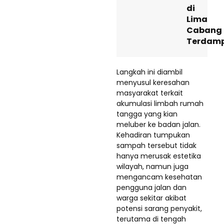
di
Lima
Cabang
Terdam
Langkah ini diambil
menyusul keresahan
masyarakat terkait
akumulasi limbah rumah
tangga yang kian
meluber ke badan jalan.
Kehadiran tumpukan
sampah tersebut tidak
hanya merusak estetika
wilayah, namun juga
mengancam kesehatan
pengguna jalan dan
warga sekitar akibat
potensi sarang penyakit,
terutama di tengah