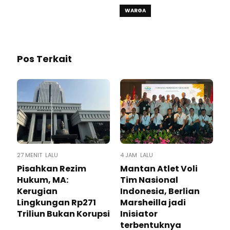
WARGA
Pos Terkait
27 MENIT LALU
4 JAM LALU
Pisahkan Rezim
Mantan Atlet Voli
Hukum, MA:
Tim Nasional
Kerugian
Indonesia, Berlian
Lingkungan Rp271
Marsheilla jadi
Triliun Bukan Korupsi
Inisiator
terbentuknya