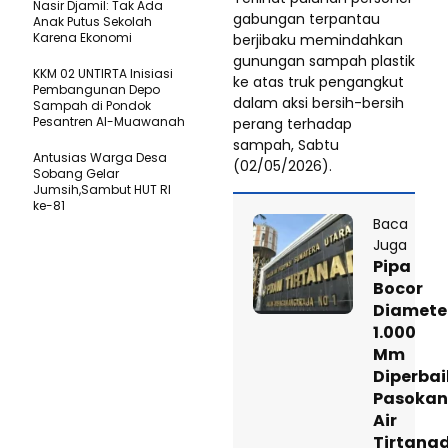
Nasir Djamil: Tak Ada
gabungan terpantau
Anak Putus Sekolah
Karena Ekonomi
berjibaku memindahkan
gunungan sampah plastik
KKM 02 UNTIRTA Inisiasi
ke atas truk pengangkut
Pembangunan Depo
dalam aksi bersih-bersih
Sampah di Pondok
Pesantren Al-Muawanah
perang terhadap
sampah, Sabtu
Antusias Warga Desa
(02/05/2026).
Sobang Gelar
Jumsih,Sambut HUT RI
ke-81
Baca
Juga
Pipa
Bocor
Diamete
1.000
Mm
Diperbai
Pasokan
Air
Tirtanad