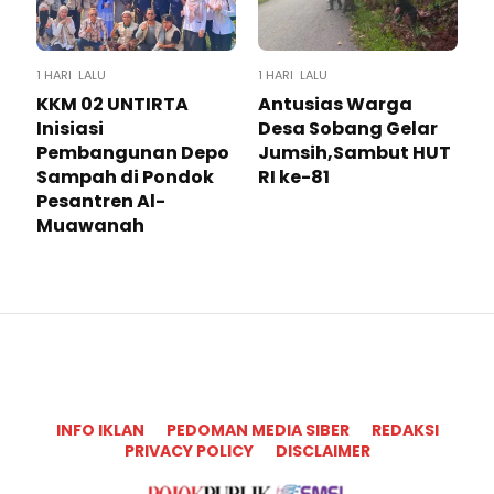
1 HARI LALU
1 HARI LALU
KKM 02 UNTIRTA
Antusias Warga
Inisiasi
Desa Sobang Gelar
Pembangunan Depo
Jumsih,Sambut HUT
Sampah di Pondok
RI ke-81
Pesantren Al-
Muawanah
INFO IKLAN
PEDOMAN MEDIA SIBER
REDAKSI
PRIVACY POLICY
DISCLAIMER