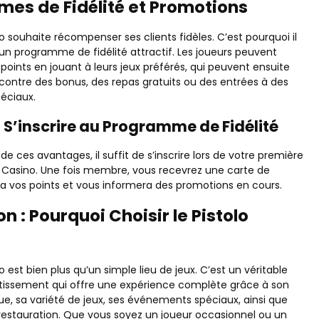
es de Fidélité et Promotions
no souhaite récompenser ses clients fidèles. C’est pourquoi il
un programme de fidélité attractif. Les joueurs peuvent
oints en jouant à leurs jeux préférés, qui peuvent ensuite
ontre des bonus, des repas gratuits ou des entrées à des
éciaux.
’inscrire au Programme de Fidélité
de ces avantages, il suffit de s’inscrire lors de votre première
lo Casino. Une fois membre, vous recevrez une carte de
ivra vos points et vous informera des promotions en cours.
n : Pourquoi Choisir le Pistolo
o est bien plus qu’un simple lieu de jeux. C’est un véritable
rtissement qui offre une expérience complète grâce à son
, sa variété de jeux, ses événements spéciaux, ainsi que
restauration. Que vous soyez un joueur occasionnel ou un