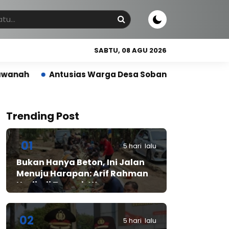
SABTU, 08 AGU 2026
usias Warga Desa Sobang Gelar Jumsih,Sambut HUT RI 
Trending Post
01
5 hari lalu
Bukan Hanya Beton, Ini Jalan
Menuju Harapan: Arif Rahman
Hadir di Tengah Warga
Cibadak
02
5 hari lalu