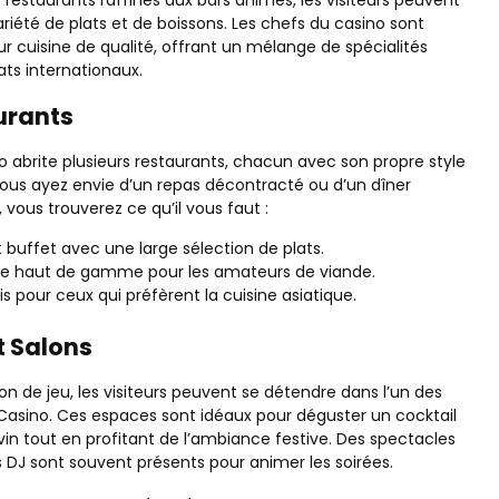
s restaurants raffinés aux bars animés, les visiteurs peuvent
riété de plats et de boissons. Les chefs du casino sont
ur cuisine de qualité, offrant un mélange de spécialités
ats internationaux.
urants
no abrite plusieurs restaurants, chacun avec son propre style
vous ayez envie d’un repas décontracté ou d’un dîner
vous trouverez ce qu’il vous faut :
 buffet avec une large sélection de plats.
e haut de gamme pour les amateurs de viande.
is pour ceux qui préfèrent la cuisine asiatique.
t Salons
on de jeu, les visiteurs peuvent se détendre dans l’un des
 Casino. Ces espaces sont idéaux pour déguster un cocktail
vin tout en profitant de l’ambiance festive. Des spectacles
s DJ sont souvent présents pour animer les soirées.