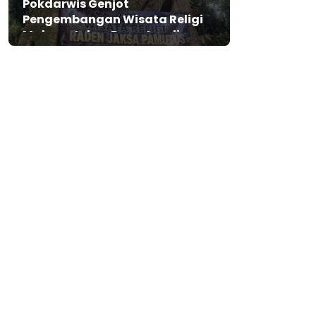
Pokdarwis Genjot
Pengembangan Wisata Religi
Makam Jaksa Pamutus di
Lebak