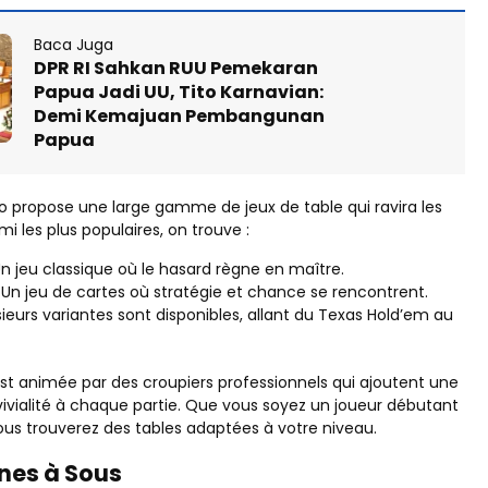
Baca Juga
DPR RI Sahkan RUU Pemekaran
Papua Jadi UU, Tito Karnavian:
Demi Kemajuan Pembangunan
Papua
no propose une large gamme de jeux de table qui ravira les
i les plus populaires, on trouve :
 Un jeu classique où le hasard règne en maître.
: Un jeu de cartes où stratégie et chance se rencontrent.
usieurs variantes sont disponibles, allant du Texas Hold’em au
t animée par des croupiers professionnels qui ajoutent une
vialité à chaque partie. Que vous soyez un joueur débutant
ous trouverez des tables adaptées à votre niveau.
nes à Sous