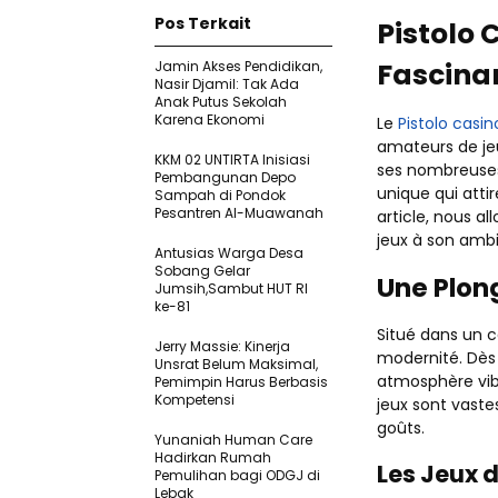
Pos Terkait
Pistolo 
Fascinan
Jamin Akses Pendidikan,
Nasir Djamil: Tak Ada
Anak Putus Sekolah
Karena Ekonomi
Le
Pistolo casin
amateurs de je
KKM 02 UNTIRTA Inisiasi
ses nombreuses
Pembangunan Depo
unique qui attir
Sampah di Pondok
Pesantren Al-Muawanah
article, nous al
jeux à son ambi
Antusias Warga Desa
Sobang Gelar
Une Plong
Jumsih,Sambut HUT RI
ke-81
Situé dans un ca
Jerry Massie: Kinerja
modernité. Dès 
Unsrat Belum Maksimal,
atmosphère vib
Pemimpin Harus Berbasis
Kompetensi
jeux sont vastes
goûts.
Yunaniah Human Care
Hadirkan Rumah
Les Jeux 
Pemulihan bagi ODGJ di
Lebak