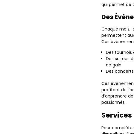
qui permet de div
Des Évén
Chaque mois, l
permettent aux
Ces événements
Des tournois 
Des soirées 
de gala.
Des concerts 
Ces événements 
profitant de l’a
d’apprendre de 
passionnés.
Services
Pour compléter 