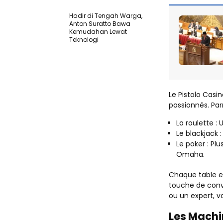
Hadir di Tengah Warga,
Anton Suratto Bawa
Kemudahan Lewat
Teknologi ​
Le Pistolo Casi
passionnés. Parm
La roulette :
Le blackjack 
Le poker : Pl
Omaha.
Chaque table es
touche de convi
ou un expert, v
Les Machi