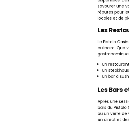
disponibles. De
savourer une va
réputés pour le
locales et de pl
Les Resta
Le Pistolo Casi
culinaire. Que 
gastronomique, 
Un restaurant
Un steakhous
Un bar à sush
Les Bars e
Après une sessi
bars du Pistolo
ou un verre de 
en direct et de