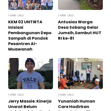
1 HARI LALU
1 HARI LALU
KKM 02 UNTIRTA
Antusias Warga
Inisiasi
Desa Sobang Gelar
Pembangunan Depo
Jumsih,Sambut HUT
Sampah di Pondok
RI ke-81
Pesantren Al-
Muawanah
1 HARI LALU
1 HARI LALU
Jerry Massie: Kinerja
Yunaniah Human
Unsrat Belum
Care Hadirkan