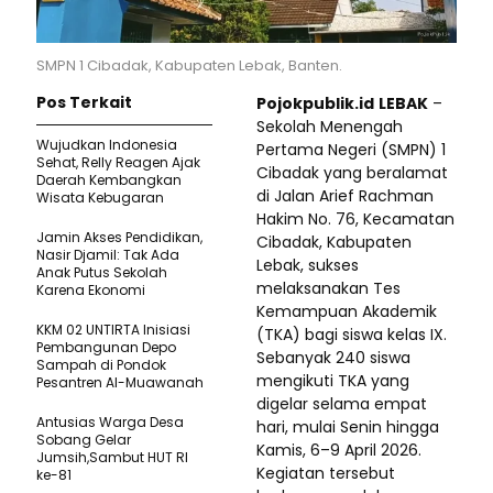
SMPN 1 Cibadak, Kabupaten Lebak, Banten.
Pos Terkait
Pojokpublik.id
LEBAK
–
Sekolah Menengah
Wujudkan Indonesia
Pertama Negeri (SMPN) 1
Sehat, Relly Reagen Ajak
Cibadak yang beralamat
Daerah Kembangkan
di Jalan Arief Rachman
Wisata Kebugaran
Hakim No. 76, Kecamatan
Jamin Akses Pendidikan,
Cibadak, Kabupaten
Nasir Djamil: Tak Ada
Lebak, sukses
Anak Putus Sekolah
melaksanakan Tes
Karena Ekonomi
Kemampuan Akademik
KKM 02 UNTIRTA Inisiasi
(TKA) bagi siswa kelas IX.
Pembangunan Depo
Sebanyak 240 siswa
Sampah di Pondok
mengikuti TKA yang
Pesantren Al-Muawanah
digelar selama empat
Antusias Warga Desa
hari, mulai Senin hingga
Sobang Gelar
Kamis, 6–9 April 2026.
Jumsih,Sambut HUT RI
Kegiatan tersebut
ke-81