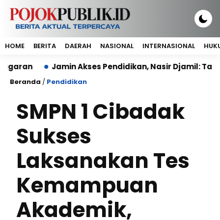
HOME
BERITA
DAERAH
NASIONAL
INTERNASIONAL
HUKU
n
Jamin Akses Pendidikan, Nasir Djamil: Tak Ada A
Beranda
/
Pendidikan
SMPN 1 Cibadak
Sukses
Laksanakan Tes
Kemampuan
Akademik,