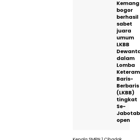
Kemang
bogor
berhasil
sabet
juara
umum
LKBB
Dewant
dalam
Lomba
Keteram
Baris-
Berbaris
(LKBB)
tingkat
Se-
Jabotab
open
Kepala SMPN 1 Cibadak,