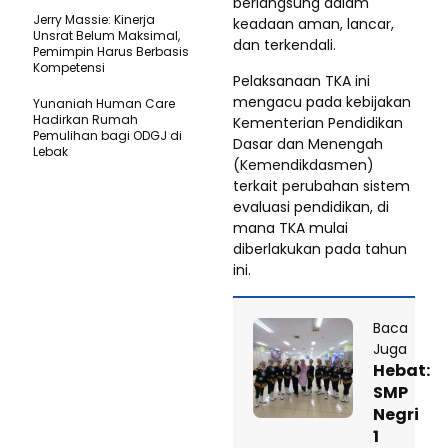
berlangsung dalam
Jerry Massie: Kinerja
keadaan aman, lancar,
Unsrat Belum Maksimal,
dan terkendali.
Pemimpin Harus Berbasis
Kompetensi
Pelaksanaan TKA ini
mengacu pada kebijakan
Yunaniah Human Care
Hadirkan Rumah
Kementerian Pendidikan
Pemulihan bagi ODGJ di
Dasar dan Menengah
Lebak
(Kemendikdasmen)
terkait perubahan sistem
evaluasi pendidikan, di
mana TKA mulai
diberlakukan pada tahun
ini.
Baca
Juga
Hebat:
SMP
Negri
1