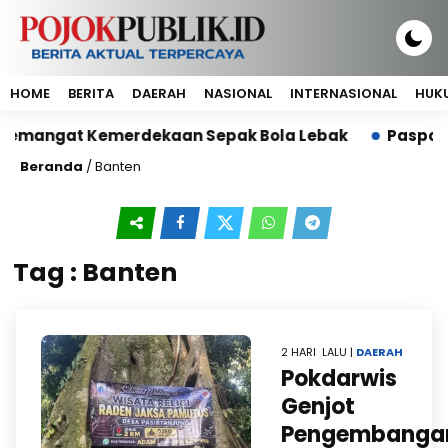
HOME
BERITA
DAERAH
NASIONAL
INTERNASIONAL
HUKU
angat Kemerdekaan Sepak Bola Lebak
Paspor Mati d
Beranda
/
Banten
Tag : Banten
2 HARI LALU |
DAERAH
Pokdarwis
Genjot
Pengembanga