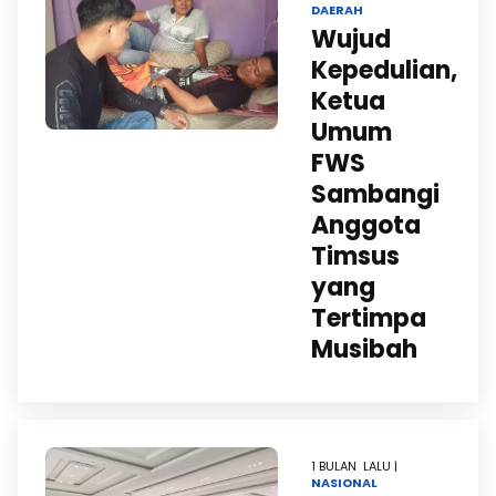
DAERAH
Wujud
Kepedulian,
Ketua
Umum
FWS
Sambangi
Anggota
Timsus
yang
Tertimpa
Musibah
1 BULAN LALU |
NASIONAL