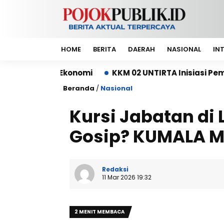
HOME
BERITA
DAERAH
NASIONAL
IN
Ekonomi
KKM 02 UNTIRTA Inisiasi Pembangunan Dep
Beranda
/
Nasional
Kursi Jabatan di
Gosip? KUMALA M
Redaksi
11 Mar 2026 19:32
2 MENIT MEMBACA