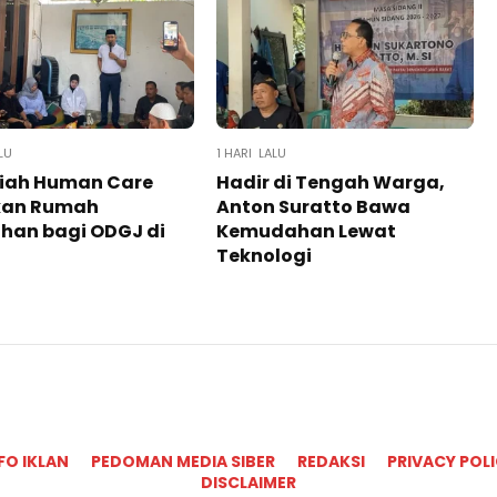
LU
1 HARI LALU
iah Human Care
Hadir di Tengah Warga,
kan Rumah
Anton Suratto Bawa
han bagi ODGJ di
Kemudahan Lewat
Teknologi ​
FO IKLAN
PEDOMAN MEDIA SIBER
REDAKSI
PRIVACY POL
DISCLAIMER