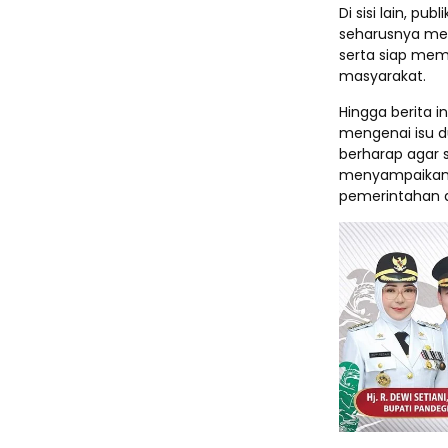
Di sisi lain, 
seharusnya men
serta siap mem
masyarakat.
Hingga berita i
mengenai isu d
berharap agar 
menyampaikann
pemerintahan d