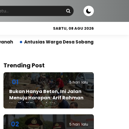
SABTU, 08 AGU 2026
ias Warga Desa Sobang Gelar Jumsih,Sambut HUT RI k
Trending Post
01
5 hari lalu
Bukan Hanya Beton, Ini Jalan
Menuju Harapan: Arif Rahman
Hadir di Tengah Warga
Cibadak
02
5 hari lalu