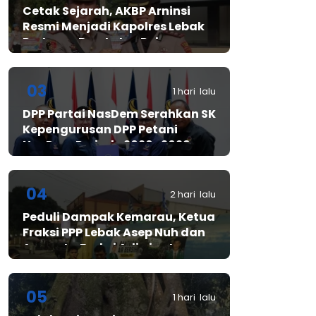
Cetak Sejarah, AKBP Arninsi
Resmi Menjadi Kapolres Lebak
Pertama Berstatus Polwan
03
1 hari lalu
DPP Partai NasDem Serahkan SK
Kepengurusan DPP Petani
NasDem Periode 2026–2029,
Arif Rahman, S.H. Resmi Pimpin
Gerakan Nasional Petani
Nasdem
04
2 hari lalu
Peduli Dampak Kemarau, Ketua
Fraksi PPP Lebak Asep Nuh dan
Anggota Fraksi Adiwinata
Kusuma Salurkan Bantuan Air
Bersih untuk Warga
Bintangresm
05
1 hari lalu