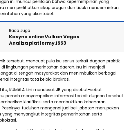
ngan ini muncul penilaian bahwa kepemimpinan yang
stru memperlihatkan sikap arogan dan tidak mencerminkan
rintahan yang akuntabel.
Baca Juga
Kasyno online Vulkan Vegas
Analiza platformy.1553
ik tersebut, mencuat pula isu serius terkait dugaan praktik
an di lingkungan pemerintahan daerah. Isu ini menjadi
hangat di tengah masyarakat dan menimbulkan berbagai
ai integritas tata kelola birokrasi.
 itu, KUMALA kini mendesak JB yang disebut-sebut
u pernah menyampaikan informasi terkait dugaan tersebut
emberikan klarifikasi serta membuktikan kebenaran
 Pasalnya, tuduhan mengenai jual beli jabatan merupakan
us yang menyangkut integritas pemerintahan serta
birokrasi.