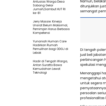
Namun, belaka
Antusias Warga Desa
Sobang Gelar
ditunjukkan ju
Jumsih,Sambut HUT RI
semangat peme
ke-81
Jerry Massie: Kinerja
Unsrat Belum Maksimal,
Pemimpin Harus Berbasis
Kompetensi
Yunaniah Human Care
Hadirkan Rumah
Pemulihan bagi ODGJ di
Di tengah polem
Lebak
jual beli jabat
perbincangan 
Hadir di Tengah Warga,
spekulasi mengen
Anton Suratto Bawa
Kemudahan Lewat
Teknologi ​
Menanggapi hal
mengetahui ata
untuk segera m
pernyataannya.
persoalan seri
profesionalitas 