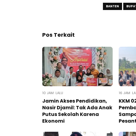
BANTEN
BUPAT
Pos Terkait
10 JAM LALU
16 JAM LA
Jamin Akses Pendidikan,
KKM 02
Nasir Djamil: Tak Ada Anak
Pemba
Putus Sekolah Karena
Sampa
Ekonomi
Pesan