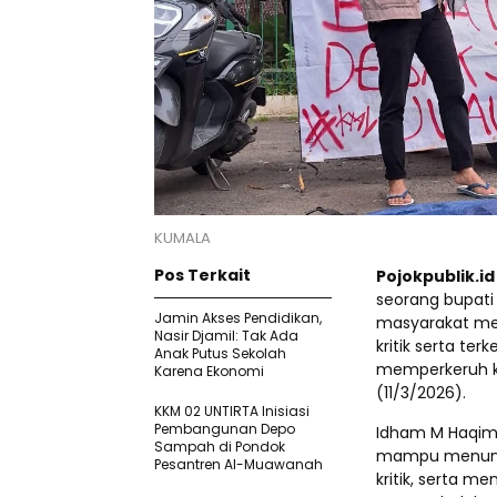
KUMALA
Pos Terkait
Pojokpublik.i
seorang bupati 
Jamin Akses Pendidikan,
masyarakat me
Nasir Djamil: Tak Ada
kritik serta te
Anak Putus Sekolah
memperkeruh ke
Karena Ekonomi
(11/3/2026).
KKM 02 UNTIRTA Inisiasi
Pembangunan Depo
Idham M Haqim
Sampah di Pondok
mampu menunju
Pesantren Al-Muawanah
kritik, serta m