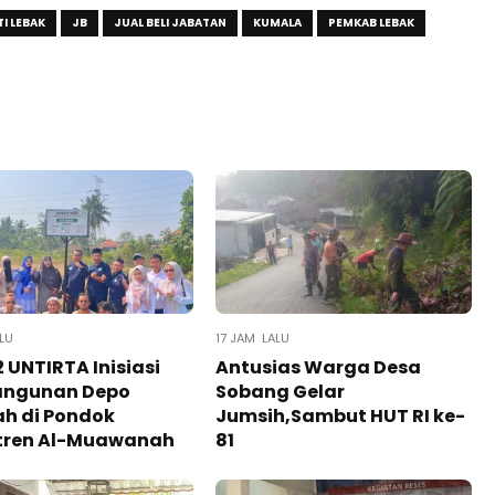
I LEBAK
JB
JUAL BELI JABATAN
KUMALA
PEMKAB LEBAK
LU
17 JAM LALU
 UNTIRTA Inisiasi
Antusias Warga Desa
ngunan Depo
Sobang Gelar
h di Pondok
Jumsih,Sambut HUT RI ke-
tren Al-Muawanah
81