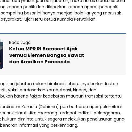
nar ada praktik jual beli jabatan, maka harus dibuka secara
ng kepada publik dan dilaporkan kepada aparat penegak
sampai isu besar ini hanya menjadi bola liar yang merusak
syarakat,” ujar Heru Ketua Kumala Perwakilan
Baca Juga
Ketua MPR RI Bamsoet Ajak
Semua Elemen Bangsa Rawat
dan Amalkan Pancasila
ngisian jabatan dalam birokrasi seharusnya berlandaskan
it, yakni berdasarkan kompetensi, kinerja, dan
, bukan karena faktor kedekatan maupun transaksi tertentu.
rdinator Kumala (Rohimin) pun berharap agar polemik ini
 berlarut-larut. Jika memang terdapat indikasi pelanggaran,
k hukum diminta untuk segera melakukan penelusuran guna
benaran informasi yang berkembang.