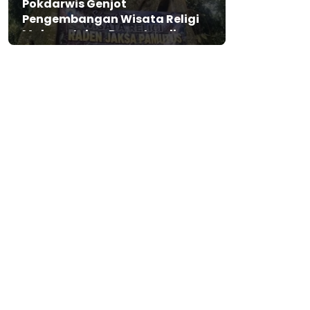
Pokdarwis Genjot
Pengembangan Wisata Religi
Makam Jaksa Pamutus di
Lebak