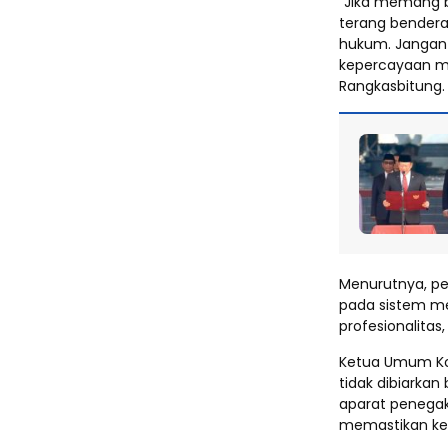
“Jika memang be
terang bendera
hukum. Jangan 
kepercayaan ma
Rangkasbitung.
Menurutnya, pe
pada sistem mer
profesionalitas
Ketua Umum Koo
tidak dibiarkan
aparat penega
memastikan ke