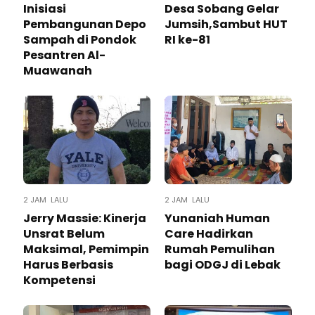
Inisiasi
Desa Sobang Gelar
Pembangunan Depo
Jumsih,Sambut HUT
Sampah di Pondok
RI ke-81
Pesantren Al-
Muawanah
2 JAM LALU
2 JAM LALU
Jerry Massie: Kinerja
Yunaniah Human
Unsrat Belum
Care Hadirkan
Maksimal, Pemimpin
Rumah Pemulihan
Harus Berbasis
bagi ODGJ di Lebak
Kompetensi