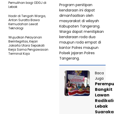
Pemulihan bagi ODGJ di
Program penitipan
Lebak
kendaraan ini dapat
dimanfaatkan oleh
Hadir di Tengah Warga,
Anton Suratto Bawa
masyarakat di wilayah
Kemudahan Lewat
Kabupaten Tangerang.
Teknologi ​
Warga dapat menitipkan
kendaraan roda dua
Wujudkan Pelayanan
Berintegritas, Kejari
maupun roda empat di
Jakarta Utara Sepakati
kantor Polres maupun
Kerja Sama Pengawasan
Polsek jajaran Polres
Terminal Koja
Tangerang.
Baca
Juga
Peremp
Bangkit
Lawan
Radikal
Lebak
Suaraka