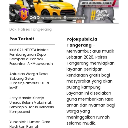
Dok. Polres Tangerang
Pos Terkait
Pojokpublik.id
Tangerang
–
KKM 02 UNTIRTA Inisiasi
Menyambut arus mudik
Pembangunan Depo
Lebaran 2026, Polres
Sampah di Pondok
Tangerang menyiapkan
Pesantren Al-Muawanah
layanan penitipan
Antusias Warga Desa
kendaraan gratis bagi
Sobang Gelar
masyarakat yang akan
Jumsih,Sambut HUT RI
pulang kampung.
ke-81
Layanan ini disediakan
Jerry Massie: Kinerja
guna memberikan rasa
Unsrat Belum Maksimal,
aman dan nyaman bagi
Pemimpin Harus Berbasis
warga yang
Kompetensi
meninggalkan rumah
Yunaniah Human Care
selama mudik.
Hadirkan Rumah