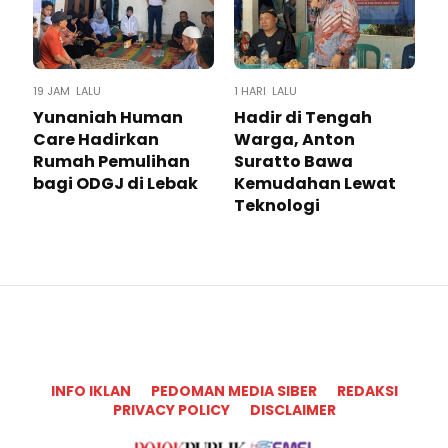
19 JAM LALU
1 HARI LALU
Yunaniah Human
Hadir di Tengah
Care Hadirkan
Warga, Anton
Rumah Pemulihan
Suratto Bawa
bagi ODGJ di Lebak
Kemudahan Lewat
Teknologi ​
INFO IKLAN
PEDOMAN MEDIA SIBER
REDAKSI
PRIVACY POLICY
DISCLAIMER