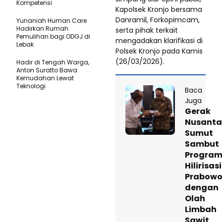
Kompetensi
Kapolsek Kronjo bersama
Danramil, Forkopimcam,
Yunaniah Human Care
Hadirkan Rumah
serta pihak terkait
Pemulihan bagi ODGJ di
mengadakan klarifikasi di
Lebak
Polsek Kronjo pada Kamis
(26/03/2026).
Hadir di Tengah Warga,
Anton Suratto Bawa
Kemudahan Lewat
Teknologi ​
Baca
Juga
Gerak
Nusanta
Sumut
Sambut
Progra
Hilirisasi
Prabow
dengan
Olah
Limbah
Sawit