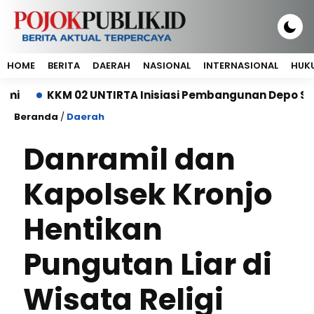
HOME
BERITA
DAERAH
NASIONAL
INTERNASIONAL
HUKU
KKM 02 UNTIRTA Inisiasi Pembangunan Depo Sampah 
Beranda
/
Daerah
Danramil dan
Kapolsek Kronjo
Hentikan
Pungutan Liar di
Wisata Religi