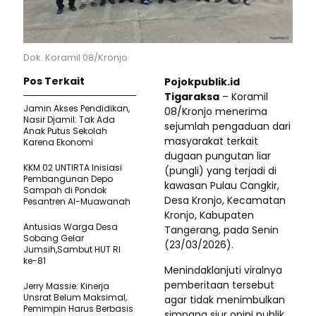
Dok. Koramil 08/Kronjo
Pos Terkait
Pojokpublik.id
Tigaraksa
– Koramil
Jamin Akses Pendidikan,
08/Kronjo menerima
Nasir Djamil: Tak Ada
sejumlah pengaduan dari
Anak Putus Sekolah
masyarakat terkait
Karena Ekonomi
dugaan pungutan liar
KKM 02 UNTIRTA Inisiasi
(pungli) yang terjadi di
Pembangunan Depo
kawasan Pulau Cangkir,
Sampah di Pondok
Desa Kronjo, Kecamatan
Pesantren Al-Muawanah
Kronjo, Kabupaten
Antusias Warga Desa
Tangerang, pada Senin
Sobang Gelar
(23/03/2026).
Jumsih,Sambut HUT RI
ke-81
Menindaklanjuti viralnya
pemberitaan tersebut
Jerry Massie: Kinerja
Unsrat Belum Maksimal,
agar tidak menimbulkan
Pemimpin Harus Berbasis
simpang siur opini publik,